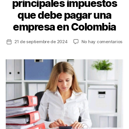
principales impuestos
que debe pagar una
empresa en Colombia
en
21 de septiembre de 2024
No hay comentarios
Fecha
¿Ti
de
un
la
em
entrada
Ent
de
los
pri
im
qu
de
pa
un
em