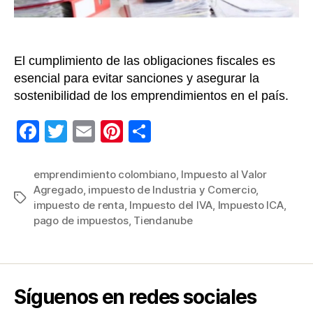
en
Co
El cumplimiento de las obligaciones fiscales es
esencial para evitar sanciones y asegurar la
sostenibilidad de los emprendimientos en el país.
F
T
E
Pi
C
a
wi
m
nt
o
c
tt
ail
er
m
emprendimiento colombiano
,
Impuesto al Valor
Agregado
,
impuesto de Industria y Comercio
,
e
er
e
p
Etiquetas
impuesto de renta
,
Impuesto del IVA
,
Impuesto ICA
,
b
st
ar
pago de impuestos
,
Tiendanube
o
tir
o
k
Síguenos en redes sociales