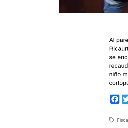
Al par
Ricaur
se enc
recaud
niño m
cortop
F
a
c
Fisca
Etiqueta
e