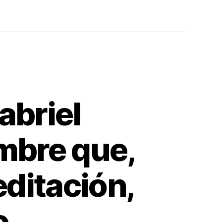
abriel
ombre que,
editación,
o