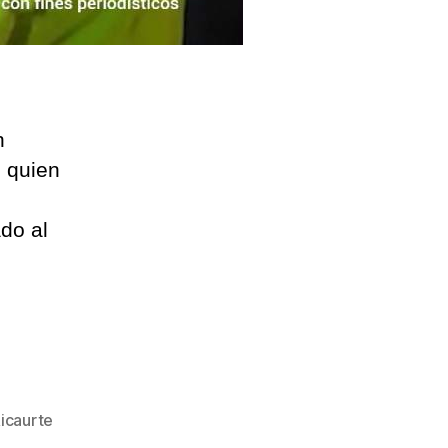
n
, quien
do al
icaurte