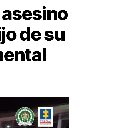
 asesino
ijo de su
ental
el
unto
ino