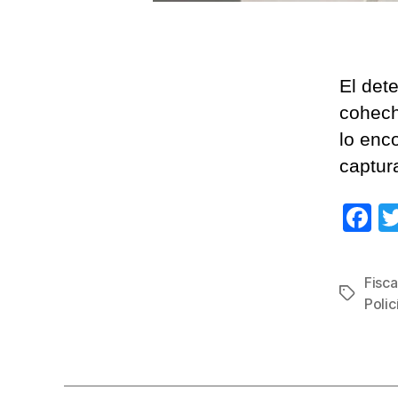
El det
cohech
lo enco
captur
F
a
c
Fisca
Etiqueta
e
Polic
b
o
o