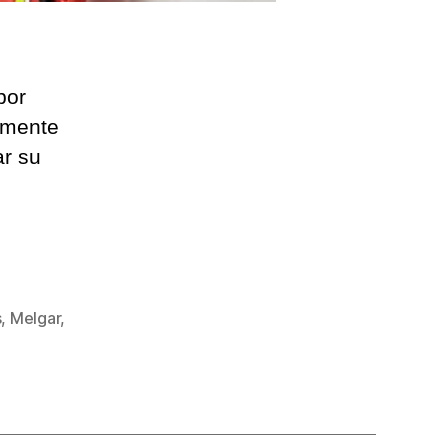
por
almente
ar su
s
,
Melgar
,