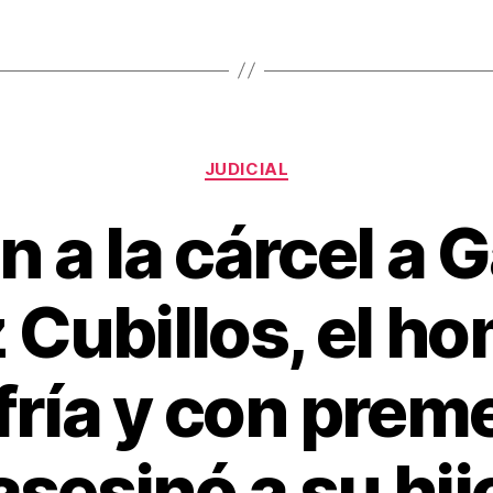
st
ar
tir
Categorías
JUDICIAL
n a la cárcel a G
Cubillos, el h
fría y con prem
asesinó a su hij