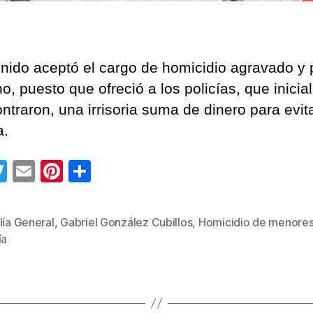
enido aceptó el cargo de homicidio agravado y 
o, puesto que ofreció a los policías, que inici
ntraron, una irrisoria suma de dinero para evit
a.
T
E
Pi
C
wi
m
nt
o
tt
ail
er
m
lía General
,
Gabriel González Cubillos
,
Homicidio de menore
s
er
e
p
ía
st
ar
tir