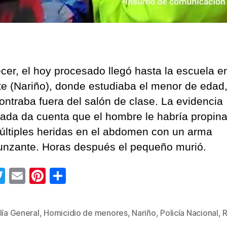
ecer, el hoy procesado llegó hasta la escuela e
te (Nariño), donde estudiaba el menor de edad
ontraba fuera del salón de clase. La evidencia
ada da cuenta que el hombre le habría propina
últiples heridas en el abdomen con un arma
unzante. Horas después el pequeño murió.
T
E
Pi
C
wi
m
nt
o
tt
ail
er
m
lía General
,
Homicidio de menores
,
Nariño
,
Policía Nacional
,
R
s
er
e
p