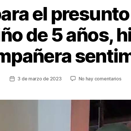
para el presunto
ño de 5 años, h
mpañera sentim
en
3 de marzo de 2023
No hay comentarios
Fecha
Cárc
de
para
la
el
entrada
pres
ases
de
un