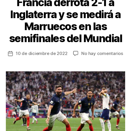
Francia derrota 2-1 a
Inglaterra y se medirá a
Marruecos en las
semifinales del Mundial
en
10 de diciembre de 2022
No hay comentarios
Fecha
Fra
de
der
la
2-
entrada
1
a
Ingl
y
se
med
a
Mar
en