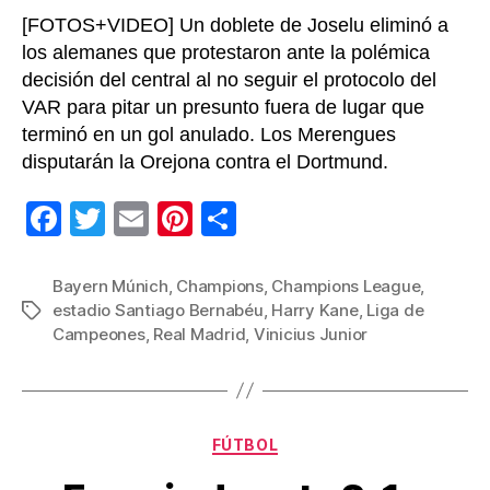
Leagu
[FOTOS+VIDEO] Un doblete de Joselu eliminó a
los alemanes que protestaron ante la polémica
decisión del central al no seguir el protocolo del
VAR para pitar un presunto fuera de lugar que
terminó en un gol anulado. Los Merengues
disputarán la Orejona contra el Dortmund.
F
T
E
Pi
C
a
wi
m
nt
o
c
tt
ail
er
m
Bayern Múnich
,
Champions
,
Champions League
,
estadio Santiago Bernabéu
,
Harry Kane
,
Liga de
Etiquetas
e
er
e
p
Campeones
,
Real Madrid
,
Vinicius Junior
b
st
ar
o
tir
o
Categorías
FÚTBOL
k