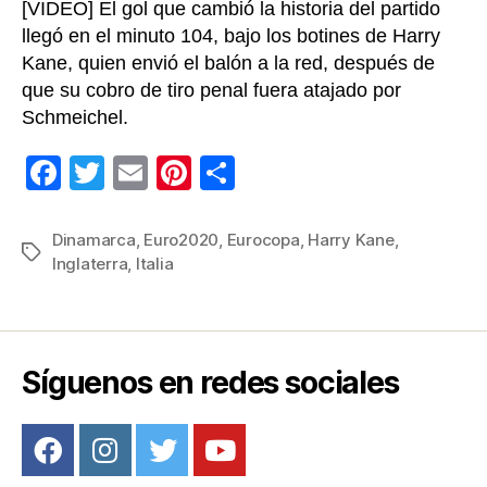
[VIDEO] El gol que cambió la historia del partido
llegó en el minuto 104, bajo los botines de Harry
Kane, quien envió el balón a la red, después de
que su cobro de tiro penal fuera atajado por
Schmeichel.
F
T
E
Pi
C
a
wi
m
nt
o
c
tt
ail
er
m
Dinamarca
,
Euro2020
,
Eurocopa
,
Harry Kane
,
Etiquetas
Inglaterra
,
Italia
e
er
e
p
b
st
ar
o
tir
o
Síguenos en redes sociales
k