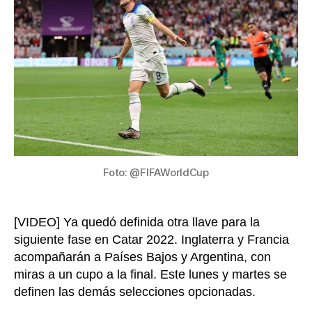
enfr
a
Fran
en
Cua
de
Fina
del
Mun
de
Cat
Foto: @FIFAWorldCup
202
[VIDEO] Ya quedó definida otra llave para la
siguiente fase en Catar 2022. Inglaterra y Francia
acompañarán a Países Bajos y Argentina, con
miras a un cupo a la final. Este lunes y martes se
definen las demás selecciones opcionadas.