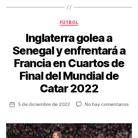
o
tir
o
Categorías
FÚTBOL
k
Inglaterra golea a
Senegal y enfrentará a
Francia en Cuartos de
Final del Mundial de
Catar 2022
en
5 de diciembre de 2022
No hay comentarios
Fecha
Ingl
de
gol
la
a
entrada
Sen
y