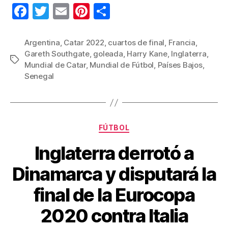
F
T
E
Pi
C
a
wi
m
nt
o
c
tt
ail
er
m
Argentina
,
Catar 2022
,
cuartos de final
,
Francia
,
Gareth Southgate
,
goleada
,
Harry Kane
,
Inglaterra
,
e
er
e
p
Etiquetas
Mundial de Catar
,
Mundial de Fútbol
,
Países Bajos
,
b
st
ar
Senegal
o
tir
o
k
Categorías
FÚTBOL
Inglaterra derrotó a
Dinamarca y disputará la
final de la Eurocopa
2020 contra Italia