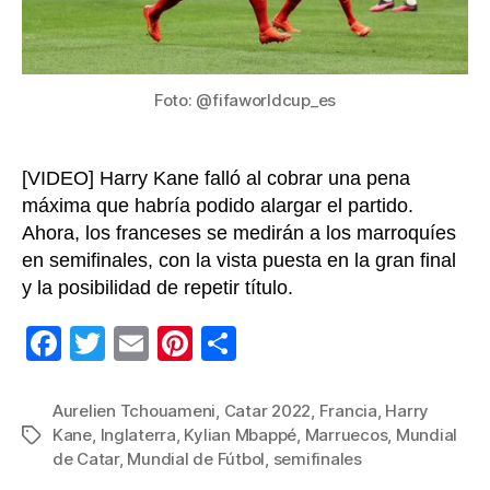
las
sem
del
Mun
Foto: @fifaworldcup_es
[VIDEO] Harry Kane falló al cobrar una pena
máxima que habría podido alargar el partido.
Ahora, los franceses se medirán a los marroquíes
en semifinales, con la vista puesta en la gran final
y la posibilidad de repetir título.
F
T
E
Pi
C
a
wi
m
nt
o
c
tt
ail
er
m
Aurelien Tchouameni
,
Catar 2022
,
Francia
,
Harry
Kane
,
Inglaterra
,
Kylian Mbappé
,
Marruecos
,
Mundial
Etiquetas
e
er
e
p
de Catar
,
Mundial de Fútbol
,
semifinales
b
st
ar