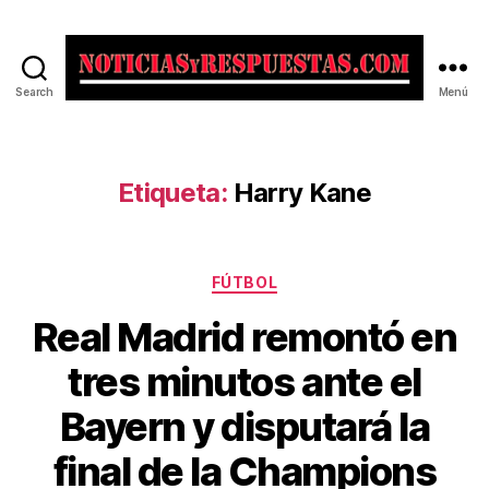
Search
Menú
Noticias
y
Respuestas
Etiqueta:
Harry Kane
Categorías
FÚTBOL
Real Madrid remontó en
tres minutos ante el
Bayern y disputará la
final de la Champions