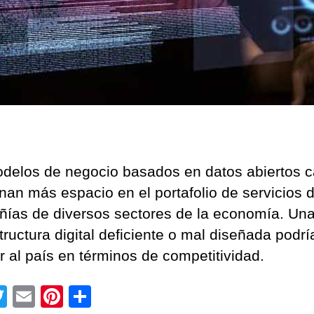
delos de negocio basados en datos abiertos 
nan más espacio en el portafolio de servicios 
ías de diversos sectores de la economía. Un
tructura digital deficiente o mal diseñada podrí
r al país en términos de competitividad.
T
E
Pi
C