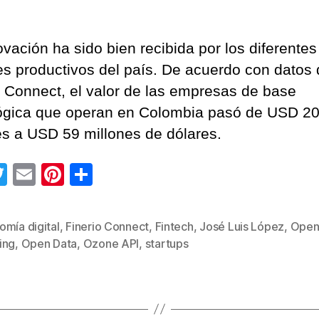
ovación ha sido bien recibida por los diferentes
es productivos del país. De acuerdo con datos
o Connect, el valor de las empresas de base
ógica que operan en Colombia pasó de USD 2
es a USD 59 millones de dólares.
T
E
Pi
C
wi
m
nt
o
tt
ail
er
m
omía digital
,
Finerio Connect
,
Fintech
,
José Luis López
,
Ope
s
er
e
p
ing
,
Open Data
,
Ozone API
,
startups
st
ar
tir