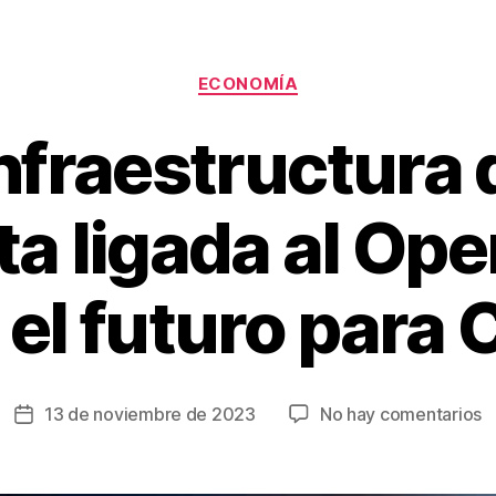
Categorías
ECONOMÍA
nfraestructura d
ta ligada al Ope
el futuro para
e
13 de noviembre de 2023
No hay comentarios
Fecha
U
de
i
la
di