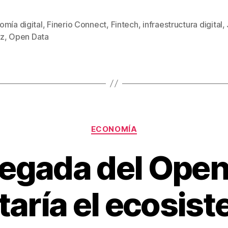
wi
m
nt
o
tt
ail
er
m
omía digital
,
Finerio Connect
,
Fintech
,
infraestructura digital
,
s
er
e
p
z
,
Open Data
st
ar
tir
Categorías
ECONOMÍA
llegada del Open
aría el ecosis