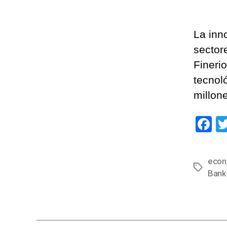
La inn
sector
Fineri
tecnol
millon
F
a
c
econ
Etiqueta
e
Bank
b
o
o