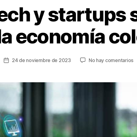
tech y startups 
 la economía co
e
24 de noviembre de 2023
No hay comentarios
Fecha
L
de
f
la
y
entrada
s
s
a
p
e
la
e