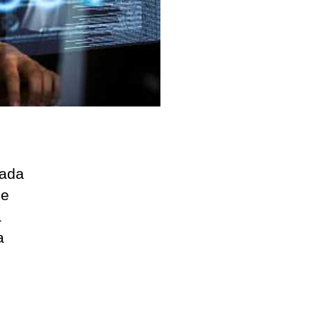
cada
de
a
a