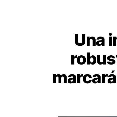
k
Una i
robus
marcará 