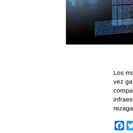
Los mo
vez ga
compañ
infraes
rezaga
F