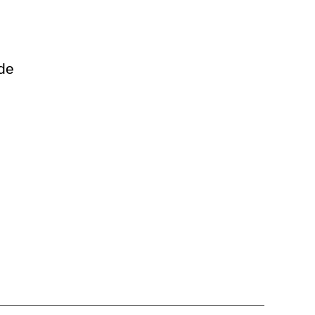
 de
0
n