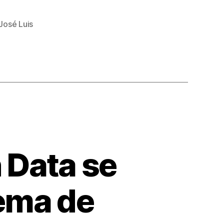
José Luis
 Data se
tema de