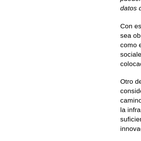
datos 
Con es
sea obl
como e
sociale
coloca
Otro d
consid
camino
la infr
sufici
innova