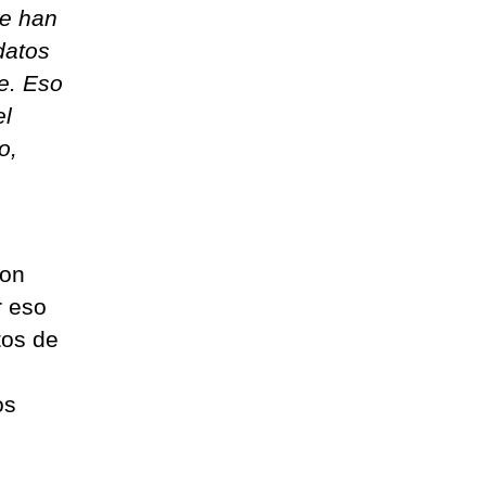
ue han
datos
e. Eso
el
o,
con
r eso
tos de
os