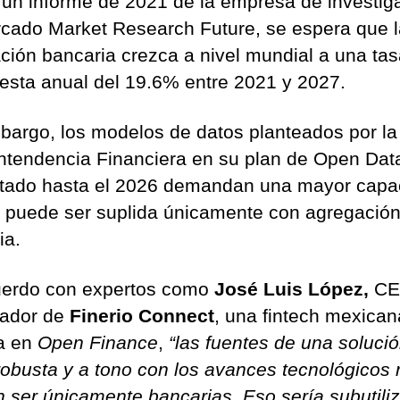
un informe de 2021 de la empresa de investig
n
cado Market Research Future, se espera que l
a
l
ción bancaria crezca a nivel mundial a una ta
í
sta anual del 19.6% entre 2021 y 2027.
t
i
bargo, los modelos de datos planteados por la
c
ntendencia Financiera en su plan de Open Dat
a
d
tado hasta el 2026 demandan una mayor capa
e
 puede ser suplida únicamente con agregació
d
ia.
a
t
erdo con expertos como
José Luis López,
CE
o
s
dador de
Finerio Connect
, una fintech mexican
a en
Open Finance
,
“las fuentes de una soluci
robusta y a tono con los avances tecnológicos 
 ser únicamente bancarias. Eso sería subutiliz