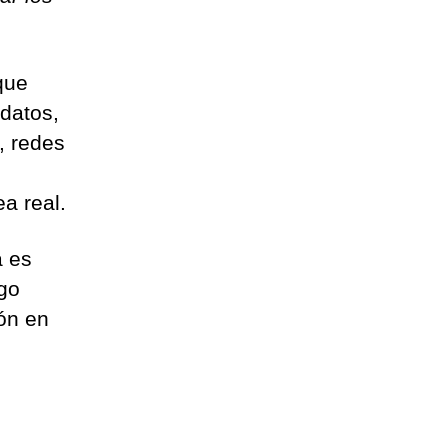
que
 datos,
, redes
a real.
a es
go
ón en