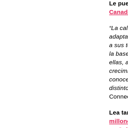
Le pue
Canadá
“La ca
adapta
a sus 
la bas
ellas, 
crecim
conoce
distint
Connec
Lea t
millon