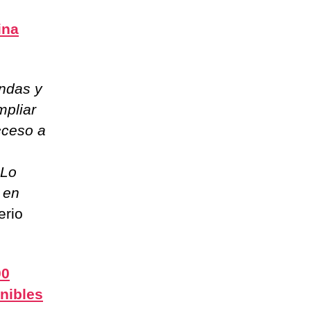
ina
andas y
mpliar
cceso a
 Lo
 en
erio
00
nibles