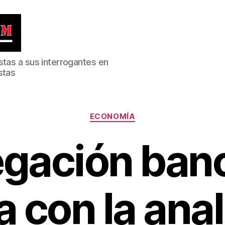
stas a sus interrogantes en
stas
Categorías
ECONOMÍA
egación banc
 con la anal