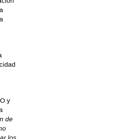
ación
a
sa
a
cidad
n
O y
a
ón de
no
ar los