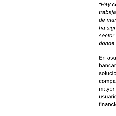
“Hay c
trabaj
de man
ha sign
sector
donde 
En asu
bancar
soluci
compañ
mayor 
usuari
financi