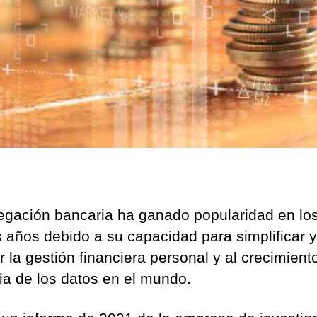
a
r
i
a
s
e
i
p
u
l
s
a
egación bancaria ha ganado popularidad en lo
c
s años debido a su capacidad para simplificar y
o
 la gestión financiera personal y al crecimient
n
l
ria de los datos en el mundo.
a
a