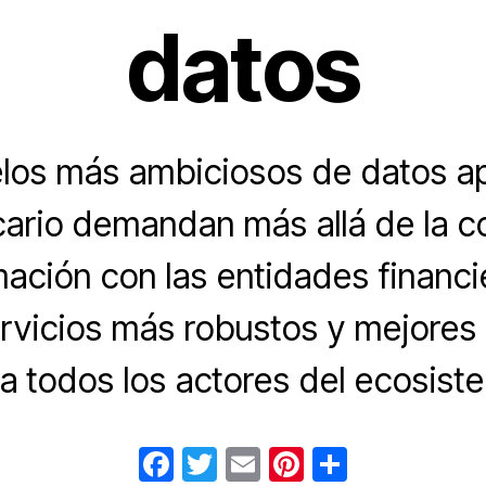
datos
os más ambiciosos de datos ap
cario demandan más allá de la c
mación con las entidades financi
rvicios más robustos y mejores
a todos los actores del ecosist
F
T
E
Pi
C