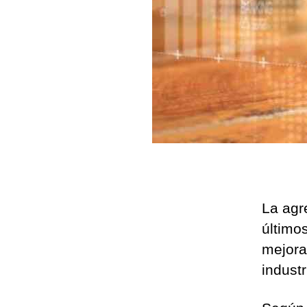
La agr
último
mejorar
indust