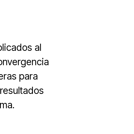
licados al
onvergencia
eras para
 resultados
ema.