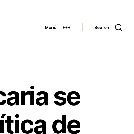
Menú
Search
aria se
ítica de