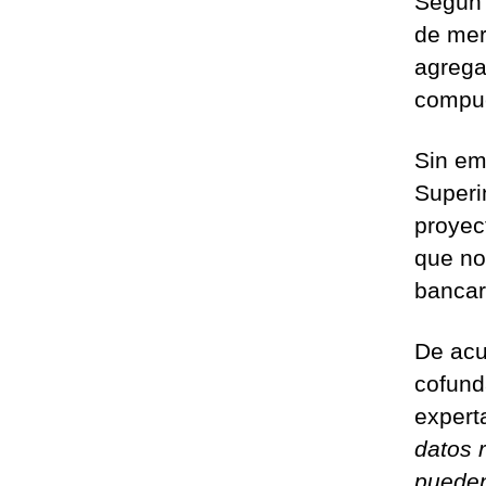
Según 
de mer
agrega
compue
Sin em
Superi
proyec
que no
bancar
De acu
cofun
expert
datos 
pueden