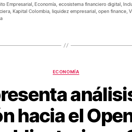
tt
ail
er
m
ito Empresarial
,
Economía
,
ecosistema financiero digital
,
Incl
er
e
p
ciera
,
Kapital Colombia
,
liquidez empresarial
,
open finance
,
V
s
st
ar
a
tir
Categorías
ECONOMÍA
resenta análisis
ón hacia el Ope