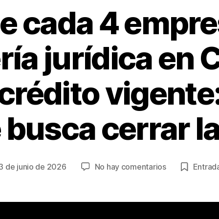
de cada 4 empr
ía jurídica en
 crédito vigente
 busca cerrar l
en
3 de junio de 2026
No hay comentarios
Entrada
cha
Solo
1
de
trada
cada