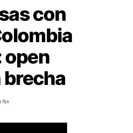
esas con
 Colombia
: open
a brecha
 fija