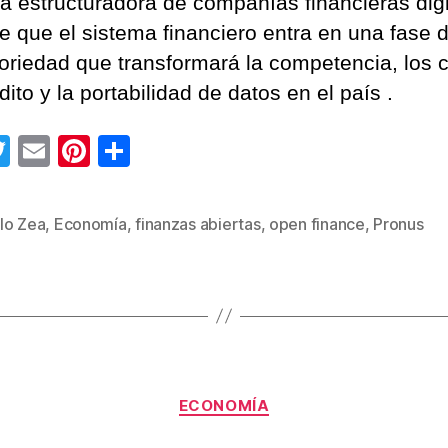
ma estructuradora de compañías financieras digi
te que el sistema financiero entra en una fase 
toriedad que transformará la competencia, los 
dito y la portabilidad de datos en el país .
T
E
Pi
C
wi
m
nt
o
tt
ail
er
m
lo Zea
,
Economía
,
finanzas abiertas
,
open finance
,
Pronus
s
er
e
p
st
ar
tir
Categorías
ECONOMÍA