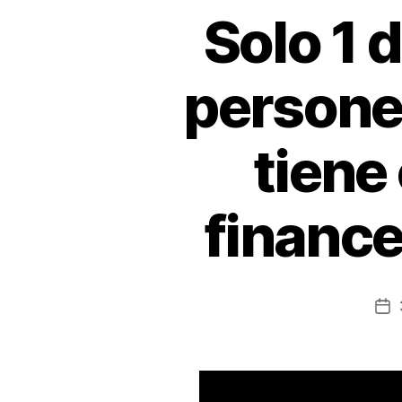
Solo 1 
personer
tiene
finance
Fe
de
la
en