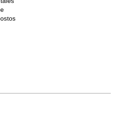
tales
de
costos