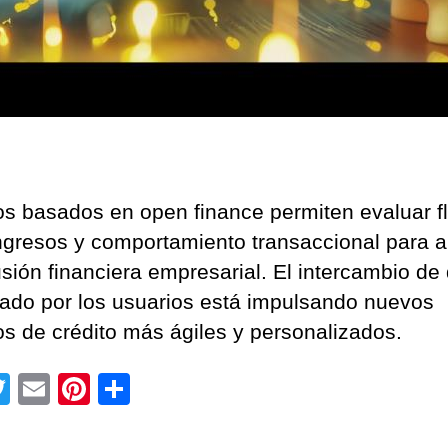
s basados en open finance permiten evaluar fl
ingresos y comportamiento transaccional para a
usión financiera empresarial. El intercambio de
zado por los usuarios está impulsando nuevos
s de crédito más ágiles y personalizados.
T
E
Pi
C
wi
m
nt
o