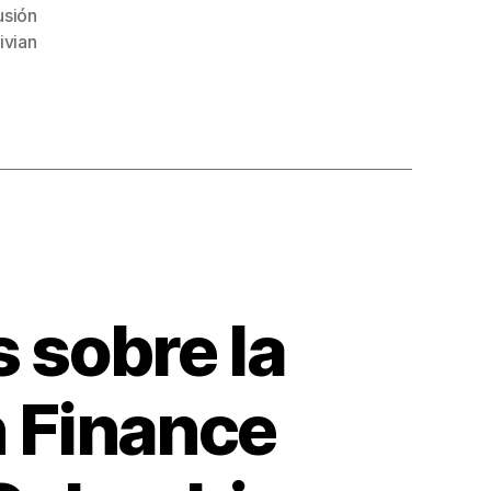
usión
ivian
 sobre la
n Finance