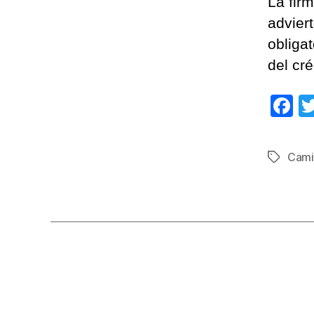
La fir
advier
obliga
del cré
F
a
c
Cami
Etiqueta
e
b
o
o
k