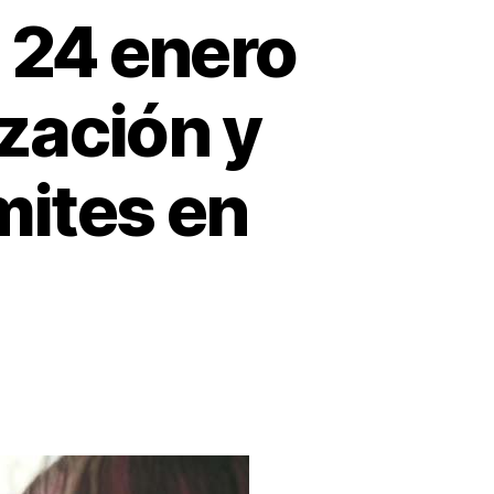
 24 enero
ización y
mites en
C
reto