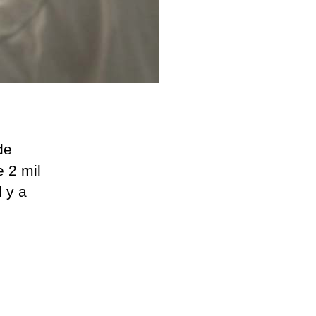
de
 2 mil
l y a