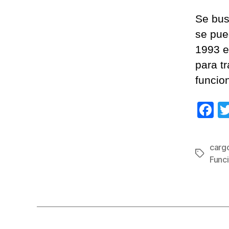
Se bus
se pued
1993 e
para tr
funcion
F
a
c
carg
Etiqueta
e
Funci
b
o
o
k