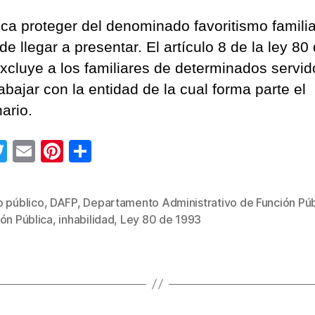
ca proteger del denominado favoritismo famili
e llegar a presentar. El artículo 8 de la ley 80
xcluye a los familiares de determinados servid
abajar con la entidad de la cual forma parte el
ario.
T
E
Pi
C
wi
m
nt
o
tt
ail
er
m
o público
,
DAFP
,
Departamento Administrativo de Función Púb
s
er
e
p
ón Pública
,
inhabilidad
,
Ley 80 de 1993
st
ar
tir