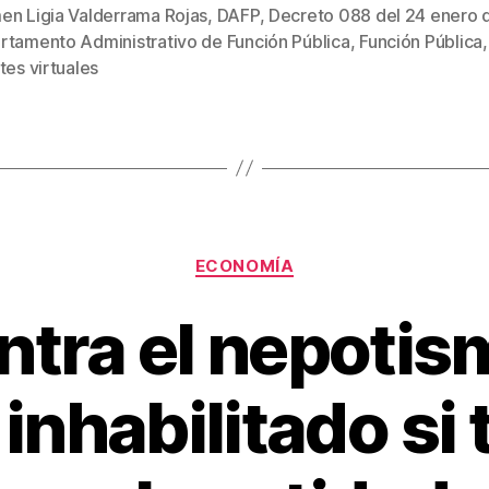
tt
ail
er
m
en Ligia Valderrama Rojas
,
DAFP
,
Decreto 088 del 24 enero 
er
e
p
rtamento Administrativo de Función Pública
,
Función Pública
s
st
ar
tes virtuales
tir
Categorías
ECONOMÍA
ntra el nepotis
inhabilitado si 