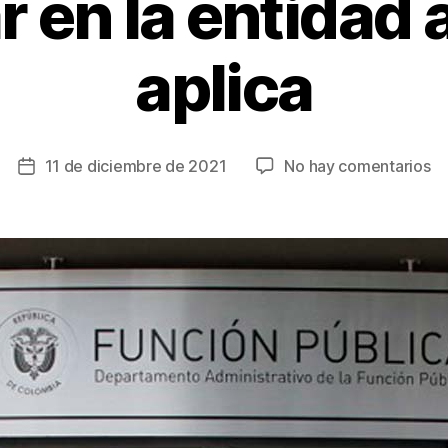
r en la entidad 
aplica
en
11 de diciembre de 2021
No hay comentarios
Fecha
Lu
de
co
la
el
entrada
ne
p
qu
in
si
ti
un
fa