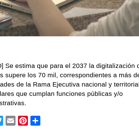
] Se estima que para el 2037 la digitalización 
es supere los 70 mil, correspondientes a más de
ades de la Rama Ejecutiva nacional y territoria
ulares que cumplan funciones públicas y/o
strativas.
T
E
Pi
C
wi
m
nt
o