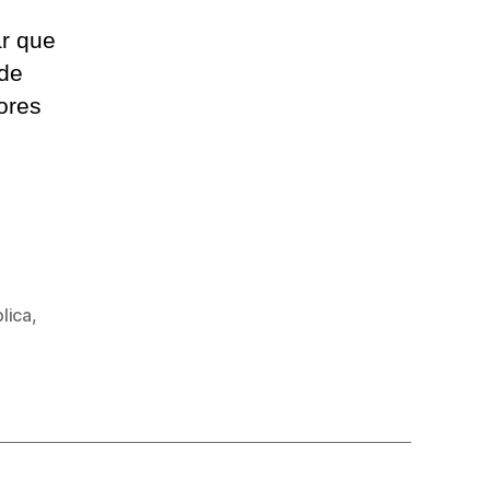
ar que
 de
ores
lica
,