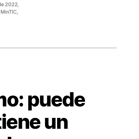
de 2022
,
,
MinTIC
,
mo: puede
tiene un