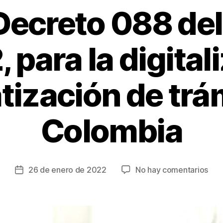
Decreto 088 del
 para la digital
ización de trá
Colombia
en
26 de enero de 2022
No hay comentarios
Fecha
AB
de
del
la
Dec
entrada
088