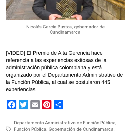
Insti
Nicolás García Bustos, gobernador de
Cundinamarca.
[VIDEO] El Premio de Alta Gerencia hace
referencia a las experiencias exitosas de la
administración pública colombiana y está
organizado por el Departamento Administrativo de
la Función Pública, al cual se postularon 445
experiencias.
F
T
E
Pi
C
a
wi
m
nt
o
c
tt
ail
er
m
Departamento Administrativo de Función Pública
,
Función Pública
,
Gobernación de Cundinamarca
,
Etiquetas