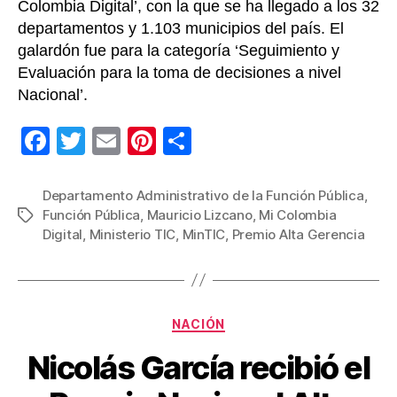
Colombia Digital’, con la que se ha llegado a los 32
departamentos y 1.103 municipios del país. El
galardón fue para la categoría ‘Seguimiento y
Evaluación para la toma de decisiones a nivel
Nacional’.
F
T
E
Pi
C
a
wi
m
nt
o
c
tt
ail
er
m
Departamento Administrativo de la Función Pública
,
Función Pública
,
Mauricio Lizcano
,
Mi Colombia
Etiquetas
e
er
e
p
Digital
,
Ministerio TIC
,
MinTIC
,
Premio Alta Gerencia
b
st
ar
o
tir
o
Categorías
NACIÓN
k
Nicolás García recibió el