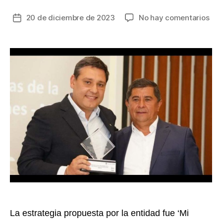
en
20 de diciembre de 2023
No hay comentarios
Fecha
Min
de
rec
la
men
entrada
de
hon
en
el
Pre
Nac
de
Alt
Ger
La estrategia propuesta por la entidad fue ‘Mi