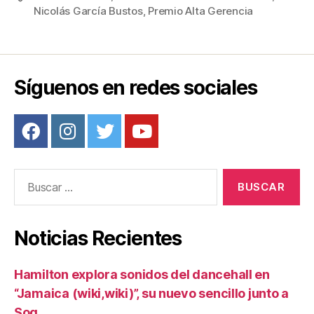
e
er
e
p
Nicolás García Bustos
,
Premio Alta Gerencia
b
st
ar
o
tir
o
Síguenos en redes sociales
k
Buscar:
Noticias Recientes
Hamilton explora sonidos del dancehall en
“Jamaica (wiki,wiki)”, su nuevo sencillo junto a
Sog