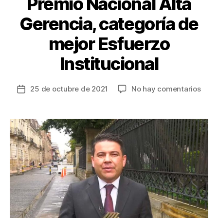
Premio Nacional Alta
Gerencia, categoría de
mejor Esfuerzo
Institucional
en
25 de octubre de 2021
No hay comentarios
Fecha
Nico
de
Garc
la
recib
entrada
el
Prem
Naci
Alta
Gere
cate
de
mejo
Esfu