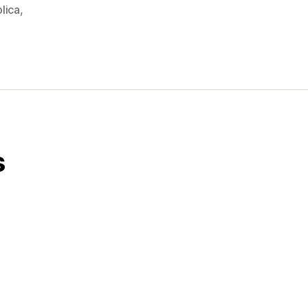
lica
,
s