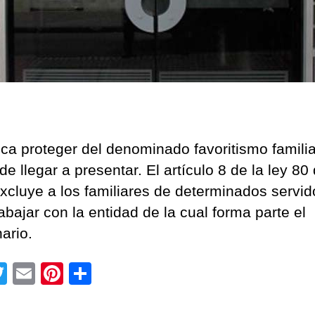
ca proteger del denominado favoritismo famili
e llegar a presentar. El artículo 8 de la ley 80
xcluye a los familiares de determinados servid
abajar con la entidad de la cual forma parte el
ario.
T
E
Pi
C
wi
m
nt
o