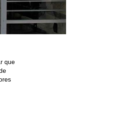
ar que
 de
ores