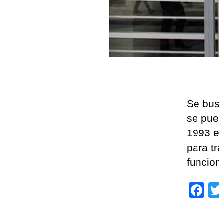
Se bus
se pued
1993 e
para tr
funcion
F
a