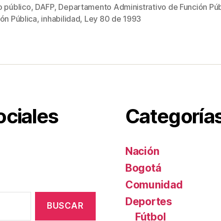
tt
ail
er
m
o público
,
DAFP
,
Departamento Administrativo de Función Púb
s
er
e
p
ón Pública
,
inhabilidad
,
Ley 80 de 1993
st
ar
tir
ociales
Categoría
Nación
Bogotá
Comunidad
Deportes
Fútbol