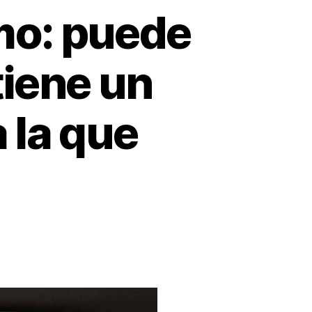
mo: puede
tiene un
a la que
cha
ntra
potismo: