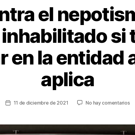
ntra el nepotis
inhabilitado si 
r en la entidad 
aplica
en
11 de diciembre de 2021
No hay comentarios
Fecha
Lu
de
co
la
el
entrada
ne