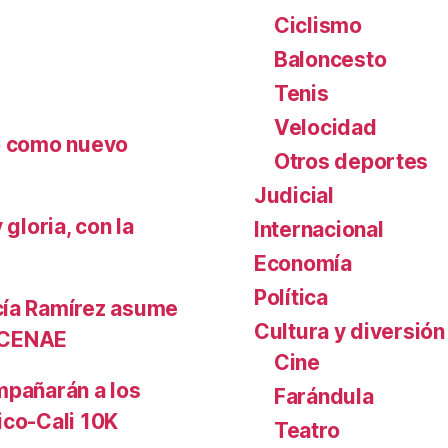
Ciclismo
Baloncesto
Tenis
Velocidad
nó como nuevo
Otros deportes
Judicial
gloria, con la
Internacional
Economía
Política
cía Ramírez asume
Cultura y diversión
l CENAE
Cine
mpañarán a los
Farándula
ico-Cali 10K
Teatro