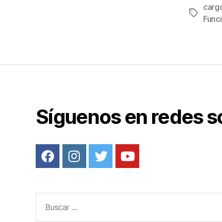
c
carg
Etiqueta
e
Funci
b
o
o
k
Síguenos en redes s
Buscar: