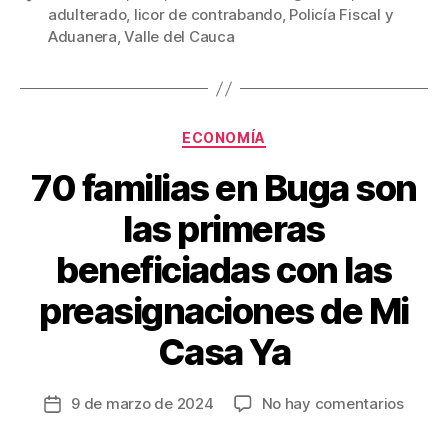
b
st
ar
adulterado
,
licor de contrabando
,
Policía Fiscal y
Aduanera
,
Valle del Cauca
o
tir
o
k
Categorías
ECONOMÍA
70 familias en Buga son
las primeras
beneficiadas con las
preasignaciones de Mi
Casa Ya
en
9 de marzo de 2024
No hay comentarios
Fecha
70
de
famili