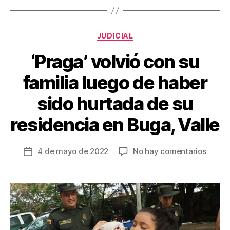
b
st
ar
o
tir
Categorías
o
JUDICIAL
k
‘Praga’ volvió con su
familia luego de haber
sido hurtada de su
residencia en Buga, Valle
en
4 de mayo de 2022
No hay comentarios
Fecha
‘Praga
de
volvió
la
con
entrada
su
famili
luego
de