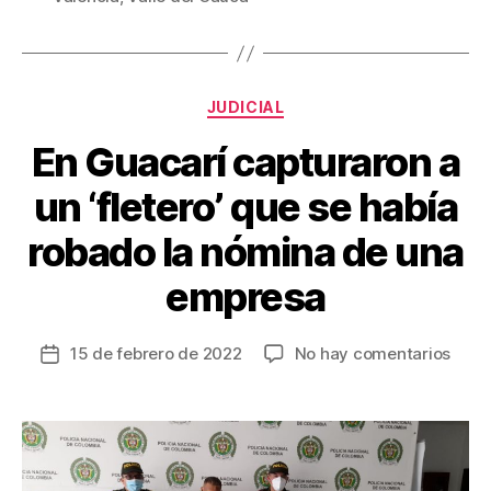
e
er
e
p
b
st
ar
o
tir
Categorías
o
JUDICIAL
k
En Guacarí capturaron a
un ‘fletero’ que se había
robado la nómina de una
empresa
en
15 de febrero de 2022
No hay comentarios
Fecha
En
de
Guac
la
capt
entrada
a
un