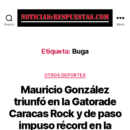
Search
Menú
Noticias
y
Respuestas
Etiqueta:
Buga
Categorías
OTROS DEPORTES
Mauricio González
triunfó en la Gatorade
Caracas Rock y de paso
impuso récord en la