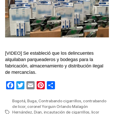
y
licores
avalu
en
más
de
$2.25
millon
[VIDEO] Se estableció que los delincuentes
alquilaban parqueaderos y bodegas para la
fabricación, almacenamiento y distribución ilegal
de mercancías.
F
T
E
Pi
C
a
wi
m
nt
o
c
tt
ail
er
m
Bogotá
,
Buga
,
Contrabando cigarrillos
,
contrabando
de licor
,
coronel Yorguin Orlando Malagón
e
er
e
p
Hernández
,
Dian
,
incautación de cigarrillos
,
licor
Etiquetas