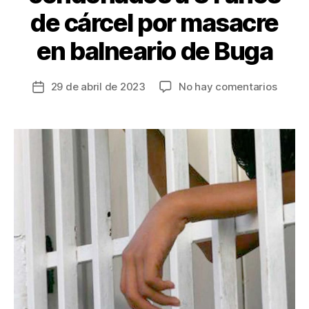
de cárcel por masacre
en balneario de Buga
en
29 de abril de 2023
No hay comentarios
Fecha
Diside
de
de
la
la
entrada
Adán
Izquie
fueron
conde
a
31
años
de
cárcel
por
masac