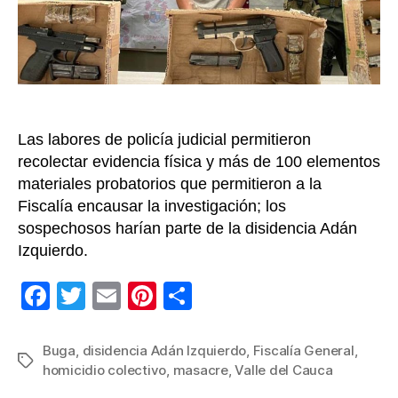
de
cinco
jóvene
en
Buga
Las labores de policía judicial permitieron
recolectar evidencia física y más de 100 elementos
materiales probatorios que permitieron a la
Fiscalía encausar la investigación; los
sospechosos harían parte de la disidencia Adán
Izquierdo.
F
T
E
Pi
C
a
wi
m
nt
o
c
tt
ail
er
m
Buga
,
disidencia Adán Izquierdo
,
Fiscalía General
,
Etiquetas
homicidio colectivo
,
masacre
,
Valle del Cauca
e
er
e
p