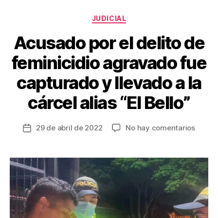
b
st
ar
o
tir
Categorías
JUDICIAL
o
Acusado por el delito de
k
feminicidio agravado fue
capturado y llevado a la
cárcel alias “El Bello”
en
29 de abril de 2022
No hay comentarios
Fecha
Acusa
de
por
la
el
entrada
delito
de
femini
agrav
fue