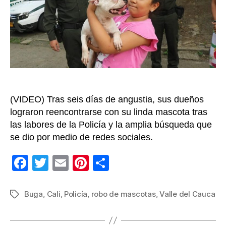
haber
sido
hurta
de
su
reside
en
Buga,
(VIDEO) Tras seis días de angustia, sus dueños
Valle
lograron reencontrarse con su linda mascota tras
las labores de la Policía y la amplia búsqueda que
se dio por medio de redes sociales.
F
T
E
Pi
C
a
wi
m
nt
o
c
tt
ail
er
m
Buga
,
Cali
,
Policía
,
robo de mascotas
,
Valle del Cauca
Etiquetas
e
er
e
p