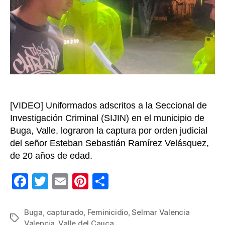
captu
y
llevad
a
la
cárcel
alias
“El
Bello”
[VIDEO] Uniformados adscritos a la Seccional de
Investigación Criminal (SIJIN) en el municipio de
Buga, Valle, lograron la captura por orden judicial
del señor Esteban Sebastián Ramírez Velásquez,
de 20 años de edad.
F
T
E
Pi
C
a
wi
m
nt
o
c
tt
ail
er
m
Buga
,
capturado
,
Feminicidio
,
Selmar Valencia
Etiquetas
Valencia
,
Valle del Cauca