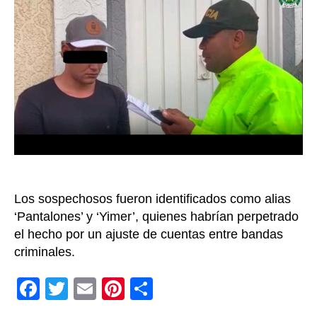
do
ase
a
una
niñ
ocu
en
oct
en
Bu
Los sospechosos fueron identificados como alias
‘Pantalones’ y ‘Yimer’, quienes habrían perpetrado
el hecho por un ajuste de cuentas entre bandas
criminales.
F
T
E
Pi
C
a
wi
m
nt
o