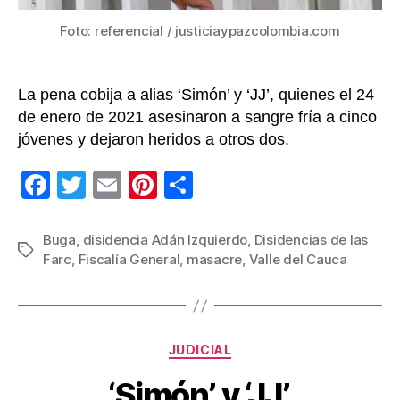
en
balnea
Foto: referencial / justiciaypazcolombia.com
de
Buga
La pena cobija a alias ‘Simón’ y ‘JJ’, quienes el 24
de enero de 2021 asesinaron a sangre fría a cinco
jóvenes y dejaron heridos a otros dos.
F
T
E
Pi
C
a
wi
m
nt
o
c
tt
ail
er
m
Buga
,
disidencia Adán Izquierdo
,
Disidencias de las
Etiquetas
Farc
,
Fiscalía General
,
masacre
,
Valle del Cauca
e
er
e
p
b
st
ar
o
tir
Categorías
o
JUDICIAL
k
‘Simón’ y ‘JJ’,