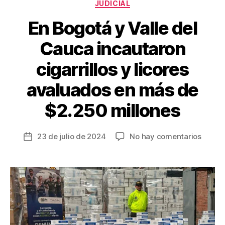
Categorías
JUDICIAL
k
En Bogotá y Valle del
Cauca incautaron
cigarrillos y licores
avaluados en más de
$2.250 millones
en
23 de julio de 2024
No hay comentarios
Fecha
En
de
Bogot
la
y
entrada
Valle
del
Cauca
incaut
cigarri