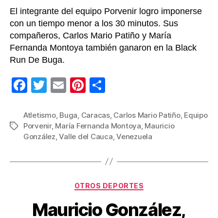
El integrante del equipo Porvenir logro imponerse
con un tiempo menor a los 30 minutos. Sus
compañeros, Carlos Mario Patiño y María
Fernanda Montoya también ganaron en la Black
Run De Buga.
F
T
E
Pi
C
a
wi
m
nt
o
c
tt
ail
er
m
Atletismo
,
Buga
,
Caracas
,
Carlos Mario Patiño
,
Equipo
Porvenir
,
María Fernanda Montoya
,
Mauricio
Etiquetas
e
er
e
p
González
,
Valle del Cauca
,
Venezuela
b
st
ar
o
tir
o
Categorías
OTROS DEPORTES
k
Mauricio González,