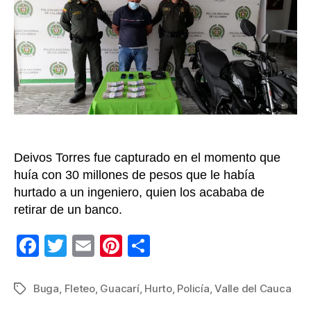
‘flete
que
se
habí
roba
la
nómi
de
una
empr
Deivos Torres fue capturado en el momento que
huía con 30 millones de pesos que le había
hurtado a un ingeniero, quien los acababa de
retirar de un banco.
F
T
E
Pi
C
a
wi
m
nt
o
c
tt
ail
er
m
Buga
,
Fleteo
,
Guacarí
,
Hurto
,
Policía
,
Valle del Cauca
Etiquetas