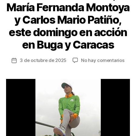
María Fernanda Montoya
y Carlos Mario Patiño,
este domingo en acción
en Buga y Caracas
en
3 de octubre de 2025
No hay comentarios
Fecha
Mauri
de
Gonzá
la
Marí
entrada
Fern
Mont
y
Carlo
Mari
Patiñ
este
domi