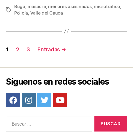
c
tt
ail
er
m
Buga
,
masacre
,
menores asesinados
,
microtráfico
,
Etiquetas
Policía
,
Valle del Cauca
e
er
e
p
b
st
ar
o
tir
o
Navegación
1
2
3
Entradas
→
k
de
entradas
Síguenos en redes sociales
Buscar: