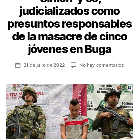
judicializados como
presuntos responsables
de la masacre de cinco
jóvenes en Buga
en
21 de julio de 2022
No hay comentarios
Fecha
‘Simón
de
y
la
‘JJ’,
entrada
judicia
como
presun
respon
de
la
masac