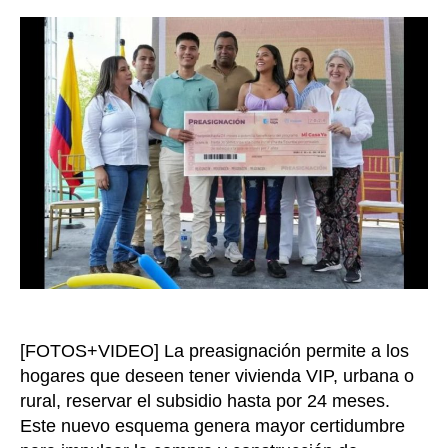
la
en
entrada
Buga
son
las
prime
benef
con
las
preas
de
Mi
Casa
Ya
[FOTOS+VIDEO] La preasignación permite a los
hogares que deseen tener vivienda VIP, urbana o
rural, reservar el subsidio hasta por 24 meses.
Este nuevo esquema genera mayor certidumbre