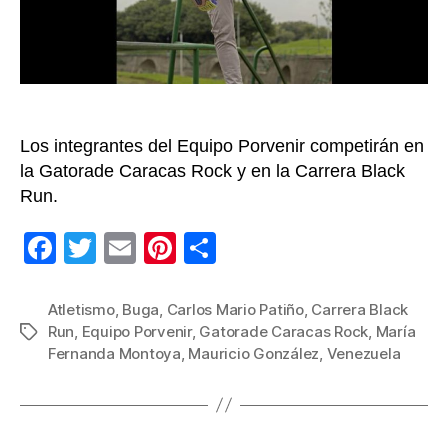
en
acci
en
Buga
y
Cara
Los integrantes del Equipo Porvenir competirán en
la Gatorade Caracas Rock y en la Carrera Black
Run.
F
T
E
Pi
C
a
wi
m
nt
o
c
tt
ail
er
m
Atletismo
,
Buga
,
Carlos Mario Patiño
,
Carrera Black
Run
,
Equipo Porvenir
,
Gatorade Caracas Rock
,
María
Etiquetas
e
er
e
p
Fernanda Montoya
,
Mauricio González
,
Venezuela
b
st
ar
o
tir
o