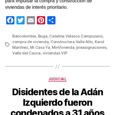
para impulsar la compra y construcción de
viviendas de interés prioritario.
F
T
E
Pi
C
a
wi
m
nt
o
c
tt
ail
er
m
Bancolombia
,
Buga
,
Catalina Velasco Campuzano
,
compra de vivienda
,
Constructora Valle Alto
,
Karol
e
er
e
p
Etiquetas
Martínez
,
Mi Casa Ya
,
MinVivienda
,
preasignaciones
,
b
st
ar
Valle del Cauca
,
viviendas VIP
o
tir
o
k
Categorías
JUDICIAL
Disidentes de la Adán
Izquierdo fueron
condenados a 31 años