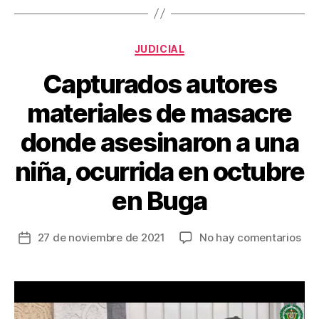
e
er
e
p
b
st
ar
o
tir
Categorías
JUDICIAL
o
Capturados autores
k
materiales de masacre
donde asesinaron a una
niña, ocurrida en octubre
en Buga
en
27 de noviembre de 2021
No hay comentarios
Fecha
Cap
de
aut
la
mat
entrada
de
mas