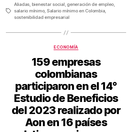
c
tt
ail
er
m
Aliadas
,
bienestar social
,
generación de empleo
,
salario mínimo
,
Salario mínimo en Colombia
,
Etiquetas
e
er
e
p
sostenibilidad empresarial
b
st
ar
o
tir
o
Categorías
ECONOMÍA
k
159 empresas
colombianas
participaron en el 14°
Estudio de Beneficios
del 2023 realizado por
Aon en 16 países