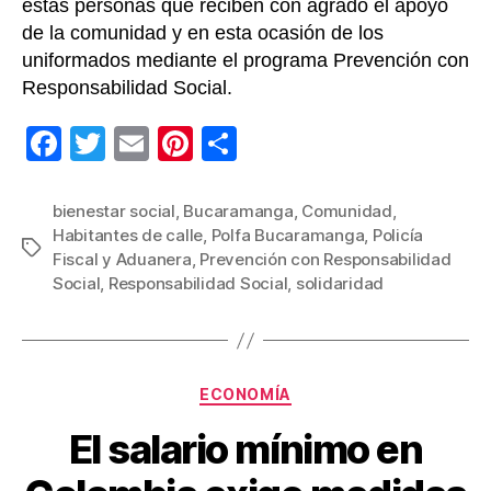
estas personas que reciben con agrado el apoyo
de la comunidad y en esta ocasión de los
uniformados mediante el programa Prevención con
Responsabilidad Social.
F
T
E
Pi
C
a
wi
m
nt
o
c
tt
ail
er
m
bienestar social
,
Bucaramanga
,
Comunidad
,
Habitantes de calle
,
Polfa Bucaramanga
,
Policía
e
er
e
p
Etiquetas
Fiscal y Aduanera
,
Prevención con Responsabilidad
b
st
ar
Social
,
Responsabilidad Social
,
solidaridad
o
tir
o
k
Categorías
ECONOMÍA
El salario mínimo en