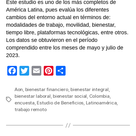
Este estudio es uno de los más completos de
paíse
latin
América Latina, pues evalúa los diferentes
cambios del entorno actual en términos de:
modalidades de trabajo, movilidad, bienestar,
tiempo libre, plataformas tecnológicas, entre otros.
Los datos se obtuvieron en el período
comprendido entre los meses de mayo y julio de
2023.
F
T
E
Pi
C
a
wi
m
nt
o
c
tt
ail
er
m
Aon
,
bienestar financiero
,
bienestar integral
,
bienestar laboral
,
bienestar social
,
Colombia
,
e
er
e
p
Etiquetas
encuesta
,
Estudio de Beneficios
,
Latinoamérica
,
b
st
ar
trabajo remoto
o
tir
o