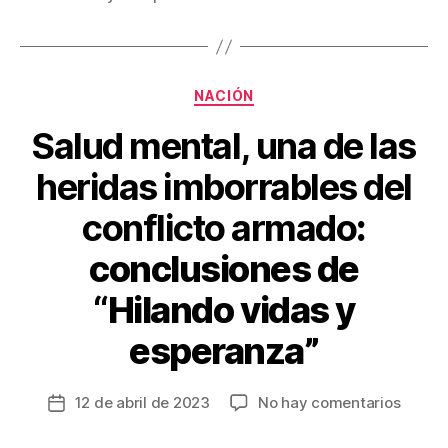
b
st
ar
o
tir
o
Categorías
NACIÓN
k
Salud mental, una de las
heridas imborrables del
conflicto armado
:
conclusiones de
“Hilando vidas y
esperanza”
en
12 de abril de 2023
No hay comentarios
Fecha
S
de
a
la