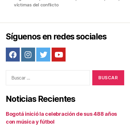
b
st
ar
víctimas del conflicto
o
tir
o
k
Síguenos en redes sociales
Buscar:
Noticias Recientes
Bogotá inició la celebración de sus 488 años
con música y fútbol