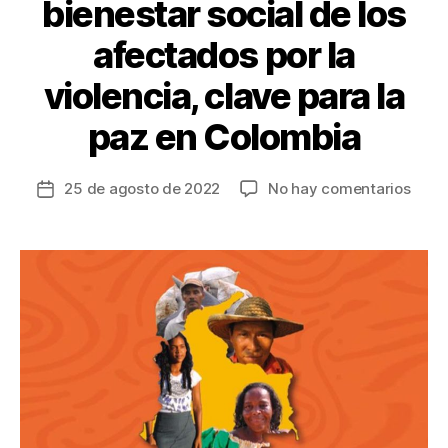
bienestar social de los
afectados por la
violencia, clave para la
paz en Colombia
en
25 de agosto de 2022
No hay comentarios
Fecha
La
de
salu
la
ment
entrada
y
el
biene
socia
de
los
afec
por