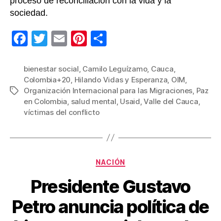
proceso de reconciliación con la vida y la
r
sociedad.
i
d
F
T
E
Pi
C
a
s
a
wi
m
nt
o
i
c
tt
ail
er
m
bienestar social
,
Camilo Leguízamo
,
Cauca
,
m
Colombia+20
,
Hilando Vidas y Esperanza
,
OIM
,
e
er
e
p
b
Organización Internacional para las Migraciones
,
Paz
Etiquetas
o
b
st
ar
en Colombia
,
salud mental
,
Usaid
,
Valle del Cauca
,
r
víctimas del conflicto
o
tir
r
a
o
b
k
l
e
Categorías
NACIÓN
s
d
Presidente Gustavo
e
Petro anuncia política de
l
c