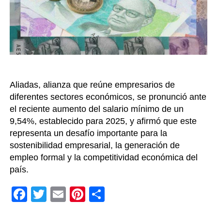
balan
entre
la
sosten
empres
y
el
bienes
Aliadas, alianza que reúne empresarios de
social
diferentes sectores económicos, se pronunció ante
el reciente aumento del salario mínimo de un
9,54%, establecido para 2025, y afirmó que este
representa un desafío importante para la
sostenibilidad empresarial, la generación de
empleo formal y la competitividad económica del
país.
F
T
E
Pi
C
a
wi
m
nt
o