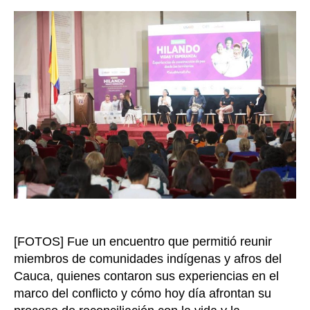
l
entrada
u
d
m
e
n
t
a
l
,
u
n
a
d
e
[FOTOS] Fue un encuentro que permitió reunir
l
a
miembros de comunidades indígenas y afros del
s
Cauca, quienes contaron sus experiencias en el
h
marco del conflicto y cómo hoy día afrontan su
e