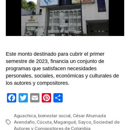
plan
de
bienes
social
para
6.756
socios
Este monto destinado para cubrir el primer
semestre de 2023, financia un conjunto de
programas que satisfacen necesidades
personales, sociales, económicas y culturales de
los autores y compositores.
F
T
E
Pi
C
a
wi
m
nt
o
c
tt
ail
er
m
Aguachica
,
bienestar social
,
César Ahumada
Avendaño
,
Cúcuta
,
Magangué
,
Sayco
,
Sociedad de
Etiquetas
e
er
e
p
Autores y Compositores de Colombia