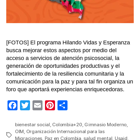
la
viole
clav
para
la
paz
[FOTOS] El programa Hilando Vidas y Esperanza
en
Colo
busca mejorar estos aspectos por medio del
acceso a servicios de atención psicosocial, la
generación de oportunidades productivas y el
fortalecimiento de la resiliencia comunitaria y la
comunicación para la paz y para tal fin organiza un
foro que aportará experiencias enriquecedoras.
F
T
E
Pi
C
a
wi
m
nt
o
c
tt
ail
er
m
bienestar social
,
Colombia+20
,
Gimnasio Moderno
,
OIM
,
Organización Internacional para las
e
er
e
p
Etiquetas
Migraciones
,
Paz en Colombia
,
salud mental
,
Usaid
,