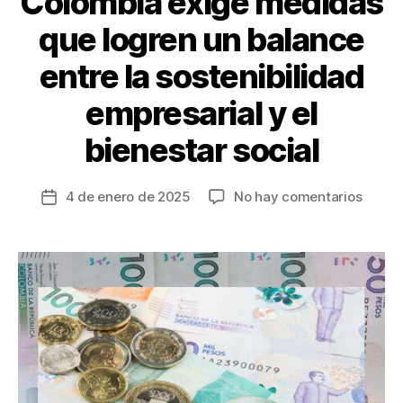
Colombia exige medidas
que logren un balance
entre la sostenibilidad
empresarial y el
bienestar social
en
4 de enero de 2025
No hay comentarios
Fecha
El
de
salari
la
mínim
entrada
en
Colom
exige
medid
que
logren
un