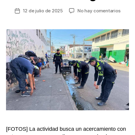
en
12 de julio de 2025
No hay comentarios
Fecha
Policía
de
Fiscal
la
y
entrada
Aduan
lleva
bienes
a
los
habita
de
calle
en
Bucar
[FOTOS] La actividad busca un acercamiento con