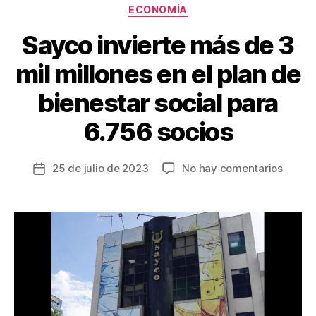
k
Categorías
ECONOMÍA
Sayco invierte más de 3
mil millones en el plan de
bienestar social para
6.756 socios
en
25 de julio de 2023
No hay comentarios
Fecha
Sayco
de
inviert
la
más
entrada
de
3
mil
millon
en
el