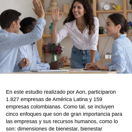
colo
b
st
ar
entrada
parti
o
tir
en
o
el
14°
k
Estud
de
Benef
del
2023
reali
por
Aon
en
En este estudio realizado por Aon, participaron
16
paíse
1.827 empresas de América Latina y 159
latin
empresas colombianas. Como tal, se incluyen
cinco enfoques que son de gran importancia para
las empresas y sus recursos humanos, como lo
son: dimensiones de bienestar, bienestar