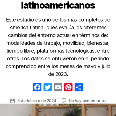
latinoamericanos
Este estudio es uno de los más completos de
América Latina, pues evalúa los diferentes
cambios del entorno actual en términos de:
modalidades de trabajo, movilidad, bienestar,
tiempo libre, plataformas tecnológicas, entre
otros. Los datos se obtuvieron en el período
comprendido entre los meses de mayo y julio
de 2023.
F
T
E
Pi
C
a
w
m
nt
o
en
6 de febrero de 2024
No hay comentarios
Fecha
c
itt
ail
er
m
159
de
e
er
e
p
empr
la