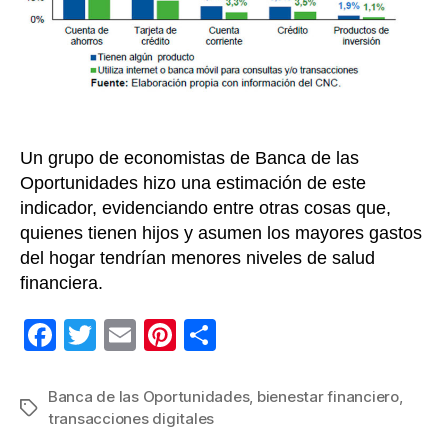
Un grupo de economistas de Banca de las
Oportunidades hizo una estimación de este
indicador, evidenciando entre otras cosas que,
quienes tienen hijos y asumen los mayores gastos
del hogar tendrían menores niveles de salud
financiera.
F
T
E
Pi
C
a
wi
m
nt
o
c
tt
ail
er
m
Banca de las Oportunidades
,
bienestar financiero
,
Etiquetas
transacciones digitales
e
er
e
p