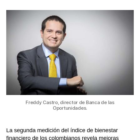
de
la
cada
entrada
diez
colo
se
quej
por
falta
diner
al
final
del
mes,
un
36,7
Freddy Castro, director de Banca de las
podrí
Oportunidades.
afron
un
gast
La segunda medición del índice de bienestar
impre
financiero de los colombianos revela mejoras