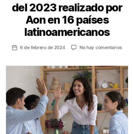
del 2023 realizado por
Aon en 16 países
latinoamericanos
en
6 de febrero de 2024
No hay comentarios
Fecha
159
de
empr
la
colo
entrada
parti
en
el
14°
Estud
de
Benef
del
2023
reali