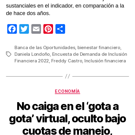
sustanciales en el indicador, en comparación a la
de hace dos años.
F
T
E
Pi
C
a
wi
m
nt
o
c
tt
ail
er
m
Banca de las Oportunidades
,
bienestar financiero
,
Daniela Londoño
,
Encuesta de Demanda de Inclusión
Etiquetas
e
er
e
p
Financiera 2022
,
Freddy Castro
,
Inclusión financiera
b
st
ar
o
tir
o
Categorías
ECONOMÍA
k
No caiga en el ‘gota a
gota’ virtual, oculto bajo
cuotas de manejo,