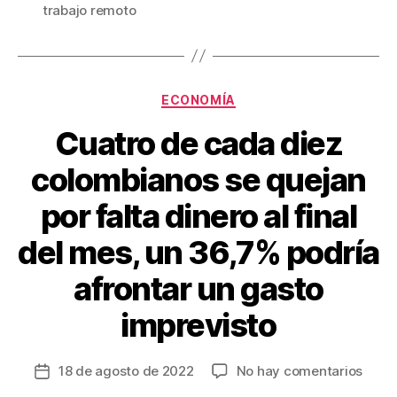
b
st
ar
trabajo remoto
o
tir
o
k
Categorías
ECONOMÍA
Cuatro de cada diez
colombianos se quejan
por falta dinero al final
del mes, un 36,7% podría
afrontar un gasto
imprevisto
en
18 de agosto de 2022
No hay comentarios
Fecha
Cuat
de