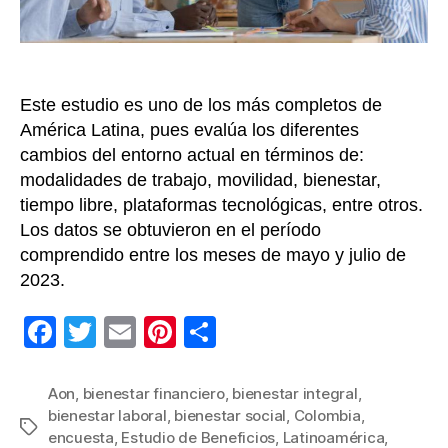
por
Aon
en
16
Este estudio es uno de los más completos de
paíse
latin
América Latina, pues evalúa los diferentes
cambios del entorno actual en términos de:
modalidades de trabajo, movilidad, bienestar,
tiempo libre, plataformas tecnológicas, entre otros.
Los datos se obtuvieron en el período
comprendido entre los meses de mayo y julio de
2023.
F
T
E
Pi
C
a
wi
m
nt
o
c
tt
ail
er
m
Aon
,
bienestar financiero
,
bienestar integral
,
bienestar laboral
,
bienestar social
,
Colombia
,
e
er
e
p
Etiquetas
encuesta
,
Estudio de Beneficios
,
Latinoamérica
,