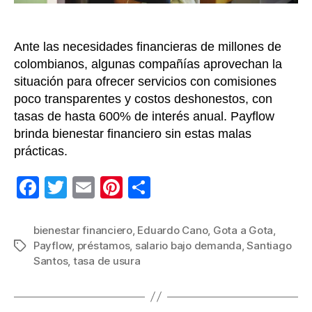
de
plataf
o
Ante las necesidades financieras de millones de
estudi
de
colombianos, algunas compañías aprovechan la
crédit
situación para ofrecer servicios con comisiones
poco transparentes y costos deshonestos, con
tasas de hasta 600% de interés anual. Payflow
brinda bienestar financiero sin estas malas
prácticas.
F
T
E
Pi
C
a
wi
m
nt
o
c
tt
ail
er
m
bienestar financiero
,
Eduardo Cano
,
Gota a Gota
,
Payflow
,
préstamos
,
salario bajo demanda
,
Santiago
Etiquetas
e
er
e
p
Santos
,
tasa de usura
b
st
ar
o
tir