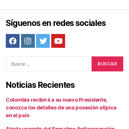
b
st
ar
o
tir
o
Síguenos en redes sociales
k
Buscar:
Noticias Recientes
Colombia recibirá a su nuevo Presidente,
conozca los detalles de una posesión atípica
en el país
Alerta urgente del Empalme Anticorrupción