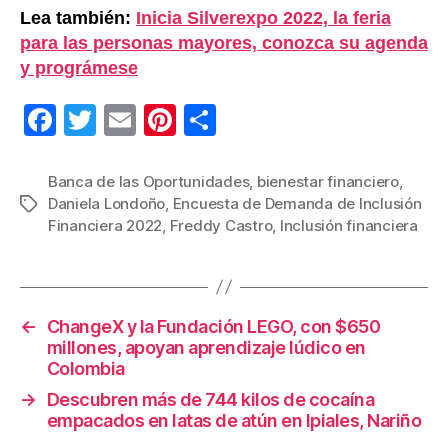
Lea también:
Inicia Silverexpo 2022, la feria
para las personas mayores, conozca su agenda
y prográmese
F
T
E
Pi
C
a
wi
m
nt
o
c
tt
ail
er
m
Banca de las Oportunidades
,
bienestar financiero
,
Daniela Londoño
,
Encuesta de Demanda de Inclusión
Etiquetas
e
er
e
p
Financiera 2022
,
Freddy Castro
,
Inclusión financiera
b
st
ar
o
tir
o
←
ChangeX y la Fundación LEGO, con $650
k
millones, apoyan aprendizaje lúdico en
Colombia
→
Descubren más de 744 kilos de cocaína
empacados en latas de atún en Ipiales, Nariño