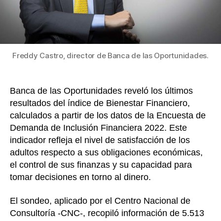
al
final
del
mes,
un
Freddy Castro, director de Banca de las Oportunidades.
36,7
podrí
afron
Banca de las Oportunidades reveló los últimos
un
resultados del índice de Bienestar Financiero,
gast
calculados a partir de los datos de la Encuesta de
impre
Demanda de Inclusión Financiera 2022. Este
indicador refleja el nivel de satisfacción de los
adultos respecto a sus obligaciones económicas,
el control de sus finanzas y su capacidad para
tomar decisiones en torno al dinero.
El sondeo, aplicado por el Centro Nacional de
Consultoría -CNC-, recopiló información de 5.513