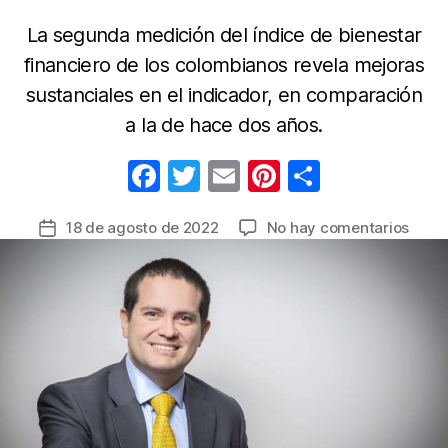
La segunda medición del índice de bienestar
financiero de los colombianos revela mejoras
sustanciales en el indicador, en comparación
a la de hace dos años.
F
T
E
Pi
C
a
w
m
nt
o
en
18 de agosto de 2022
No hay comentarios
Fecha
c
itt
ail
er
m
Cuat
de
e
er
e
p
de
la
cada
b
st
ar
entrada
diez
o
tir
colo
o
se
quej
k
por
falta
diner