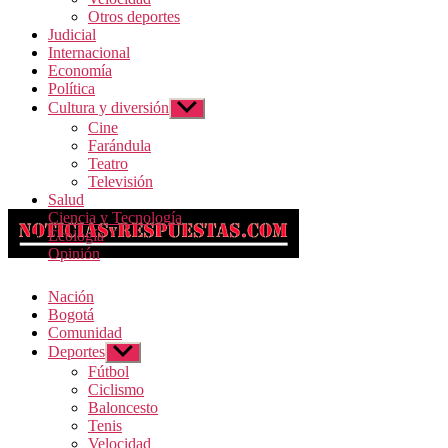
Otros deportes
Judicial
Internacional
Economía
Política
Cultura y diversión
Mostrar
el
Cine
submenú
Farándula
Teatro
Televisión
Salud
Ciencia y Tecnología
Ecología
Opinión
Nación
Bogotá
Comunidad
Deportes
Mostrar
el
Fútbol
submenú
Ciclismo
Baloncesto
Tenis
Velocidad