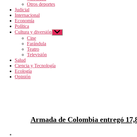
Otros deportes
Judicial
Internacional
Economía
Política
Cultura y diversión
Mostrar
el
Cine
submenú
Farándula
Teatro
Televisión
Salud
Ciencia y Tecnología
Ecología
Opinión
Armada de Colombia entregó 17,8