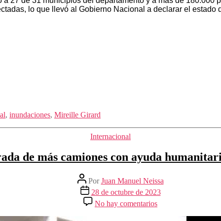
do a 27 de 31 municipios del departamento y a más de 180.000 
tadas, lo que llevó al Gobierno Nacional a declarar el estado de
al
,
inundaciones
,
Mireille Girard
Categorías
Internacional
trada de más camiones con ayuda humanitar
Autor
Por
Juan Manuel Neissa
de
Fecha
28 de octubre de 2023
la
de
en
No hay comentarios
entrada
la
Israel
entrada
permitirá