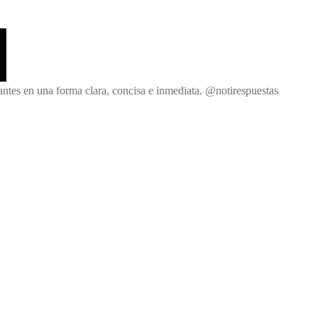
Noticias
y
Respuestas
antes en una forma clara, concisa e inmediata. @notirespuestas