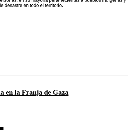
personas, en su mayoría pertenecientes a pueblos indígenas y
 desastre en todo el territorio.
ia en la Franja de Gaza