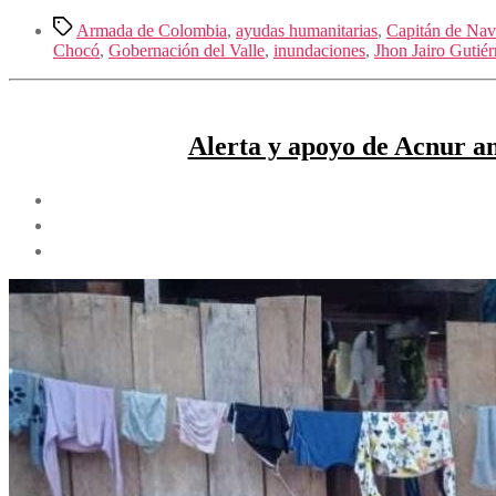
Compartir
Etiquetas
Armada de Colombia
,
ayudas humanitarias
,
Capitán de Nav
Chocó
,
Gobernación del Valle
,
inundaciones
,
Jhon Jairo Gutiér
Alerta y apoyo de Acnur an