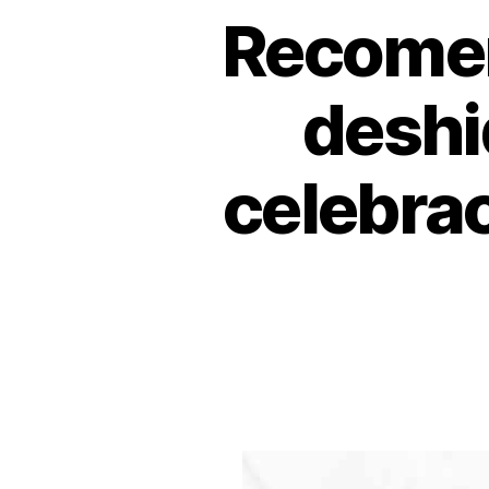
Recomen
deshi
celebra