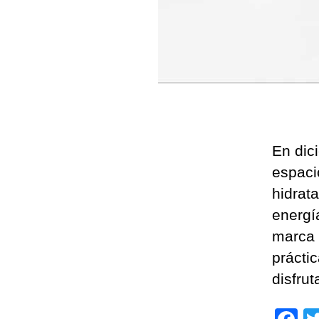
En dic
espaci
hidrat
energí
marca 
prácti
disfrut