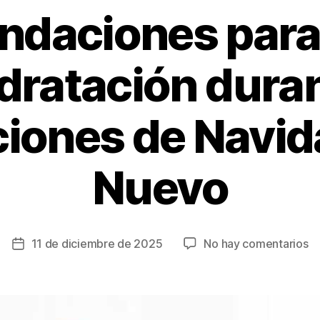
daciones para e
dratación duran
ciones de Navid
Nuevo
e
11 de diciembre de 2025
No hay comentarios
Fecha
R
de
pa
la
ev
entrada
la