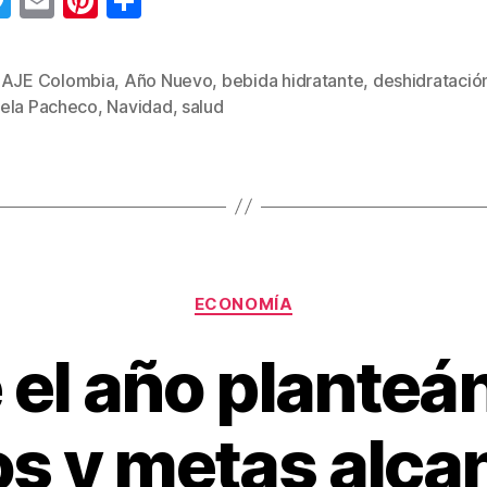
T
E
Pi
C
wi
m
nt
o
tt
ail
er
m
,
AJE Colombia
,
Año Nuevo
,
bebida hidratante
,
deshidratació
s
er
e
p
ela Pacheco
,
Navidad
,
salud
st
ar
tir
Categorías
ECONOMÍA
e el año plante
os y metas alca