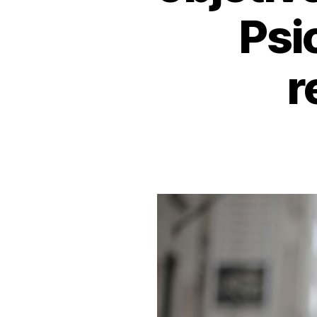
Psi
r