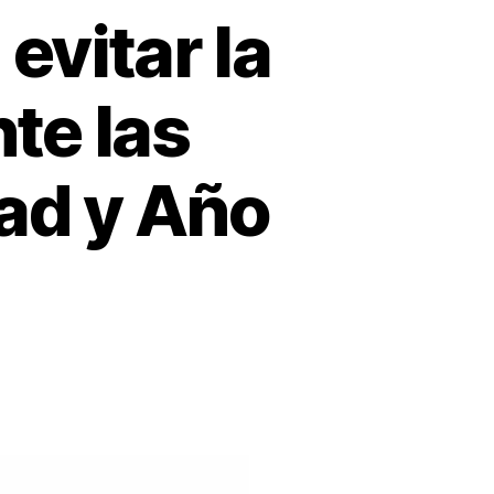
vitar la
te las
ad y Año
n
ecomendaciones
ra
itar