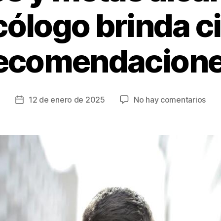
cólogo brinda c
ecomendacion
en
12 de enero de 2025
No hay comentarios
Fecha
Inici
de
el
la
año
entrada
pla
obje
y
met
alca
Psi
brin