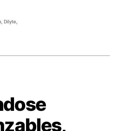
n
,
Dilyte
,
ándose
nzables,