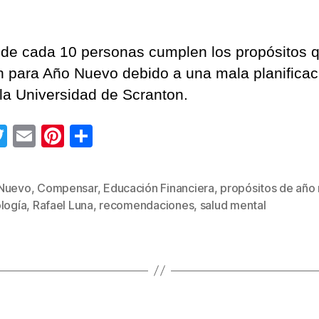
 de cada 10 personas cumplen los propósitos 
 para Año Nuevo debido a una mala planificac
la Universidad de Scranton.
T
E
Pi
C
wi
m
nt
o
tt
ail
er
m
Nuevo
,
Compensar
,
Educación Financiera
,
propósitos de año
s
er
e
p
logía
,
Rafael Luna
,
recomendaciones
,
salud mental
st
ar
tir