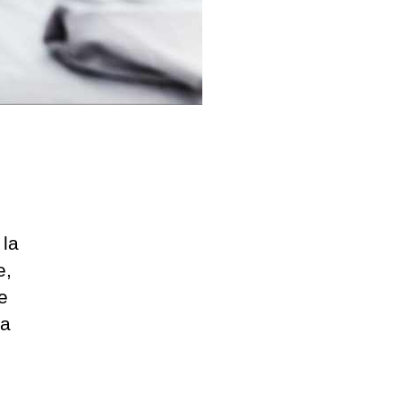
 la
e,
e
ra