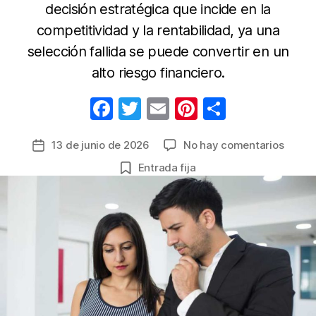
decisión estratégica que incide en la
competitividad y la rentabilidad, ya una
selección fallida se puede convertir en un
alto riesgo financiero.
F
T
E
Pi
C
a
w
m
nt
o
en
13 de junio de 2026
No hay comentarios
Fecha
c
itt
ail
er
m
Cuatr
de
Entrada fija
e
er
e
p
princi
la
impac
b
st
ar
entrada
asoci
o
tir
a
o
una
mala
k
contra
en
las
empre