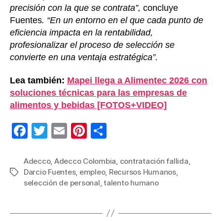
precisión con la que se contrata”,
concluye
Fuentes
. “En un entorno en el que cada punto de
eficiencia impacta en la rentabilidad,
profesionalizar el proceso de selección se
convierte en una ventaja estratégica”.
Lea también:
Mapei llega a Alimentec 2026 con
soluciones técnicas para las empresas de
alimentos y bebidas [FOTOS+VIDEO]
F
T
E
Pi
C
a
wi
m
nt
o
c
tt
ail
er
m
Adecco
,
Adecco Colombia
,
contratación fallida
,
Darcio Fuentes
,
empleo
,
Recursos Humanos
,
Etiquetas
e
er
e
p
selección de personal
,
talento humano
b
st
ar
o
tir