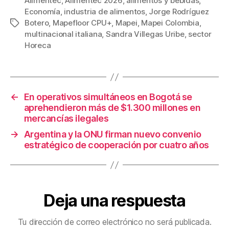
c
tt
ail
er
m
Alimentec
,
Alimentec 2026
,
alimentos y bebidas
,
Economía
,
industria de alimentos
,
Jorge Rodríguez
e
er
e
p
Botero
,
Mapefloor CPU+
,
Mapei
,
Mapei Colombia
,
Etiquetas
b
st
ar
multinacional italiana
,
Sandra Villegas Uribe
,
sector
Horeca
o
tir
o
k
←
En operativos simultáneos en Bogotá se
aprehendieron más de $1.300 millones en
mercancías ilegales
→
Argentina y la ONU firman nuevo convenio
estratégico de cooperación por cuatro años
Deja una respuesta
Tu dirección de correo electrónico no será publicada.