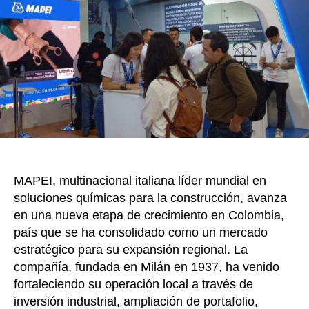
soluci
k
técnic
para
las
empre
de
alimen
y
bebid
MAPEI, multinacional italiana líder mundial en
soluciones químicas para la construcción, avanza
en una nueva etapa de crecimiento en Colombia,
país que se ha consolidado como un mercado
estratégico para su expansión regional. La
compañía, fundada en Milán en 1937, ha venido
fortaleciendo su operación local a través de
inversión industrial, ampliación de portafolio,