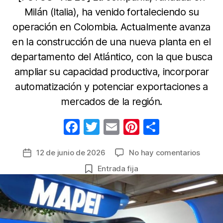
Milán (Italia), ha venido fortaleciendo su
operación en Colombia. Actualmente avanza
en la construcción de una nueva planta en el
departamento del Atlántico, con la que busca
ampliar su capacidad productiva, incorporar
automatización y potenciar exportaciones a
mercados de la región.
F
T
E
Pi
C
a
w
m
nt
o
en
12 de junio de 2026
No hay comentarios
Fecha
c
itt
ail
er
m
Mapei
de
Entrada fija
e
er
e
p
llega
la
a
b
st
ar
entrada
Alime
o
tir
2026
o
con