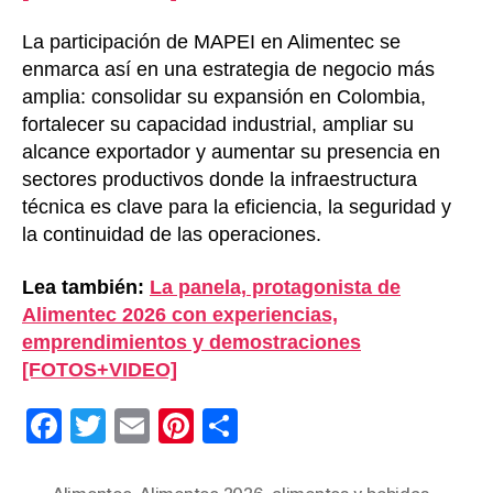
La participación de MAPEI en Alimentec se
enmarca así en una estrategia de negocio más
amplia: consolidar su expansión en Colombia,
fortalecer su capacidad industrial, ampliar su
alcance exportador y aumentar su presencia en
sectores productivos donde la infraestructura
técnica es clave para la eficiencia, la seguridad y
la continuidad de las operaciones.
Lea también:
La panela, protagonista de
Alimentec 2026 con experiencias,
emprendimientos y demostraciones
[FOTOS+VIDEO]
F
T
E
Pi
C
a
wi
m
nt
o