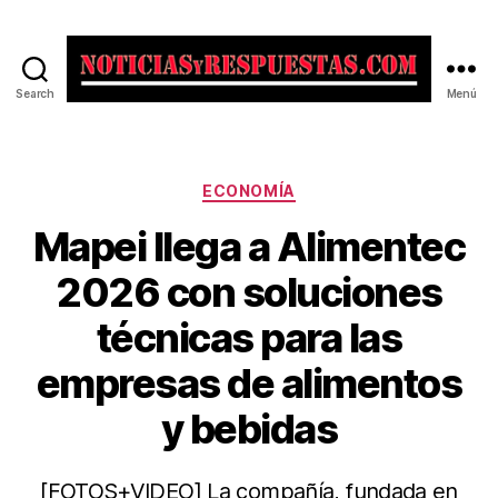
Search
Menú
Noticias
y
Respuestas
Categorías
ECONOMÍA
Mapei llega a Alimentec
2026 con soluciones
técnicas para las
empresas de alimentos
y bebidas
[FOTOS+VIDEO] La compañía, fundada en