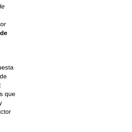
de
or
 de
uesta
 de
:
os que
y
ctor