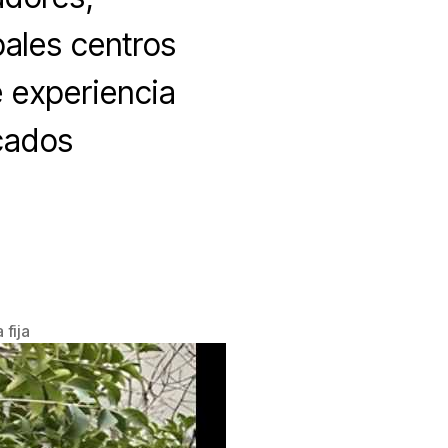
pales centros
e experiencia
rcados
 fija