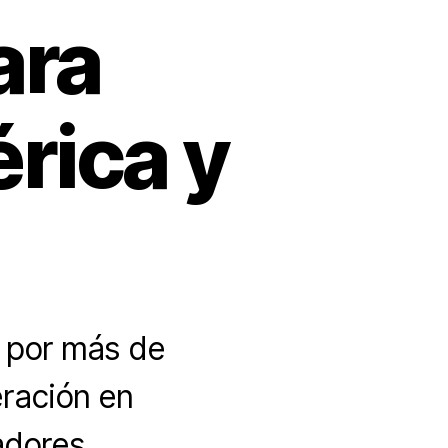
ara
rica y
s por más de
eración en
adores,