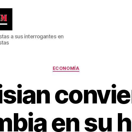
stas a sus interrogantes en
stas
Categorías
ECONOMÍA
sian convie
bia en su 