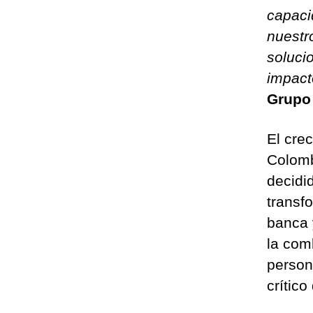
capaci
nuestr
soluci
impact
Grupo 
El cre
Colomb
decidi
transf
banca y
la comb
person
crítico