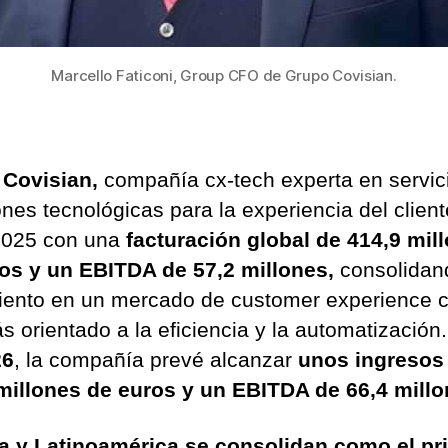
Marcello Faticoni, Group CFO de Grupo Covisian.
Covisian,
compañía cx-tech experta en servic
ones tecnológicas para la experiencia del client
2025 con una
facturación global de 414,9 mil
os y un EBITDA de 57,2 millones,
consolidan
iento en un mercado de customer experience 
s orientado a la eficiencia y la automatización.
26
, la compañía prevé alcanzar
unos ingresos
millones de euros y un EBITDA de 66,4 millo
 y Latinoamérica se consolidan como el pri