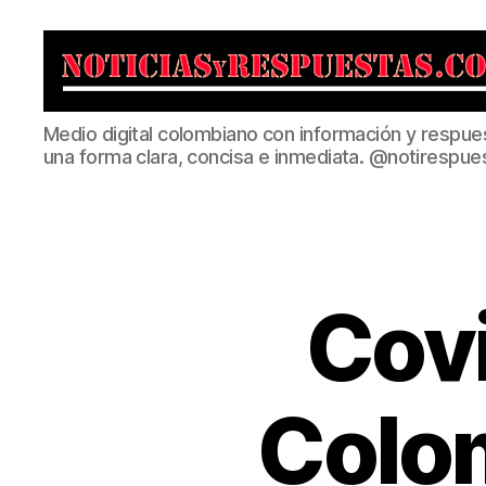
Noticias
Medio digital colombiano con información y respue
y
una forma clara, concisa e inmediata. @notirespue
Respuestas
Covi
Colom