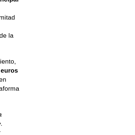
 mitad
de la
iento,
 euros
 en
taforma
a
.
r