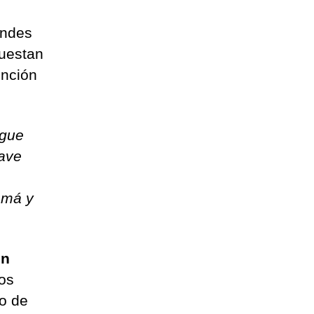
andes
puestan
tención
igue
lave
amá y
en
los
no de