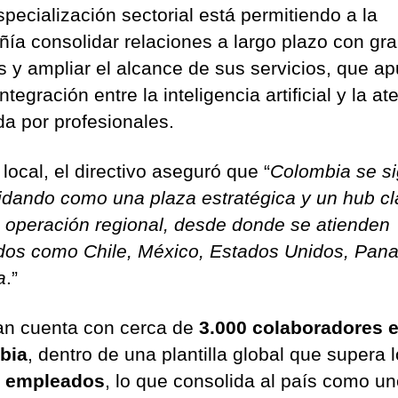
specialización sectorial está permitiendo a la
ía consolidar relaciones a largo plazo con gr
es y ampliar el alcance de sus servicios, que a
integración entre la inteligencia artificial y la a
da por profesionales.
 local, el directivo aseguró que “
Colombia se s
idando como una plaza estratégica y un hub c
a operación regional, desde donde se atienden
os como Chile, México, Estados Unidos, Pan
a
.”
an cuenta con cerca de
3.000 colaboradores 
bia
, dentro de una plantilla global que supera 
0 empleados
, lo que consolida al país como u