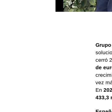
Grupo 
soluci
cerró 
de eur
crecim
vez má
En
20
433,3 
España