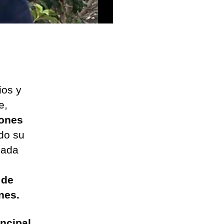
ios y
e,
lones
do su
cada
 de
nes.
ncipal