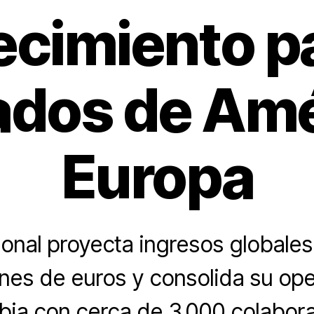
ecimiento p
dos de Amé
Europa
ional proyecta ingresos globale
nes de euros y consolida su op
ia con cerca de 3.000 colabor