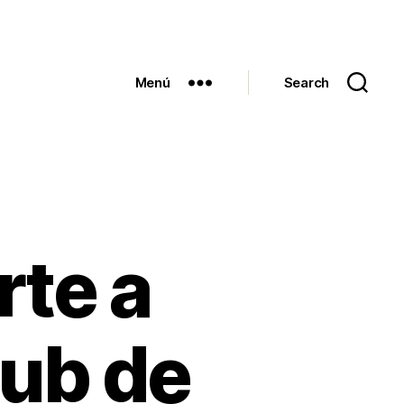
Menú
Search
rte a
hub de