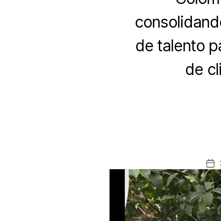
consolidando
de talento p
de cl
Fe
de
la
en