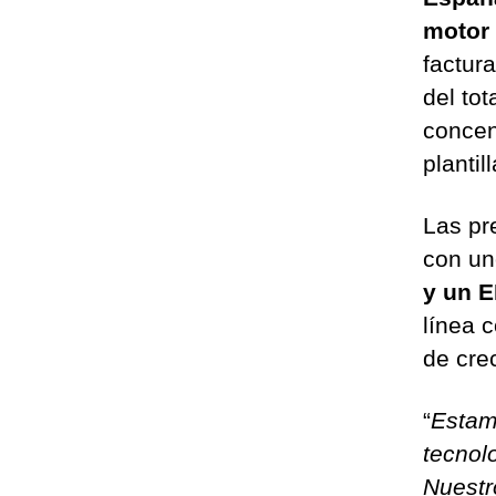
motor 
factur
del to
concen
plantil
Las pr
con u
y un E
línea 
de cre
“
Estam
tecnol
Nuestr