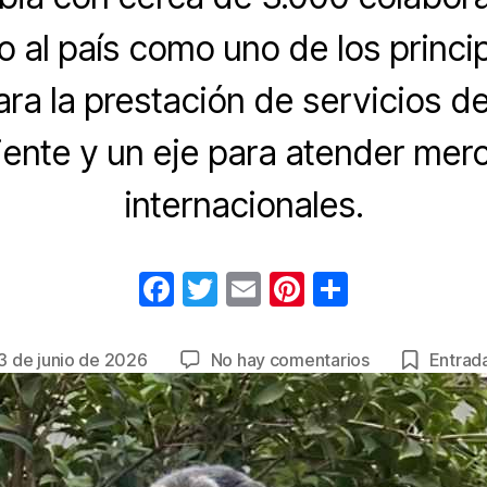
 al país como uno de los princi
ara la prestación de servicios d
iente y un eje para atender me
internacionales.
F
T
E
Pi
C
a
wi
m
nt
o
c
tt
ail
er
m
en
3 de junio de 2026
No hay comentarios
Entrada
cha
e
er
e
p
Covisian
convierte
b
st
ar
a
trada
o
tir
Colombia