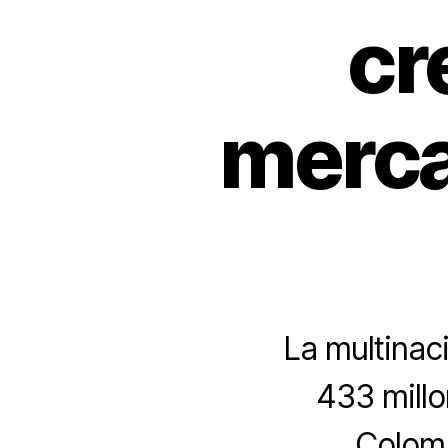
cr
merca
La multinac
433 millo
Colomb