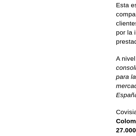
Esta e
compañ
client
por la 
presta
A nivel
consol
para l
mercad
Españ
Covisi
Colom
27.00