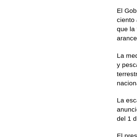
El Gob
ciento
que la
arance
La medi
y pesc
terres
nacion
La esc
anunció
del 1 
El pre