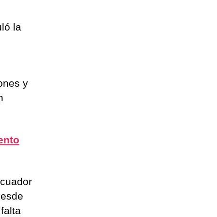
ló la
ones y
n
iento
Ecuador
desde
falta