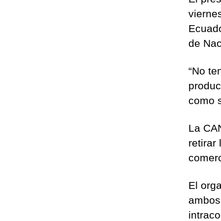
viernes
Ecuado
de Nac
“No te
produc
como s
La CAN
retira
comerc
El org
ambos 
intrac