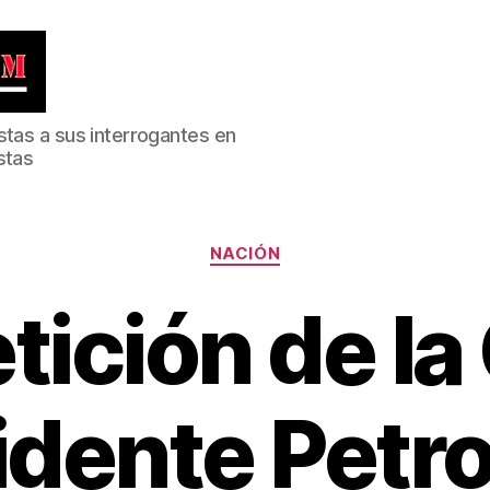
stas a sus interrogantes en
stas
Categorías
NACIÓN
tición de la
idente Petro