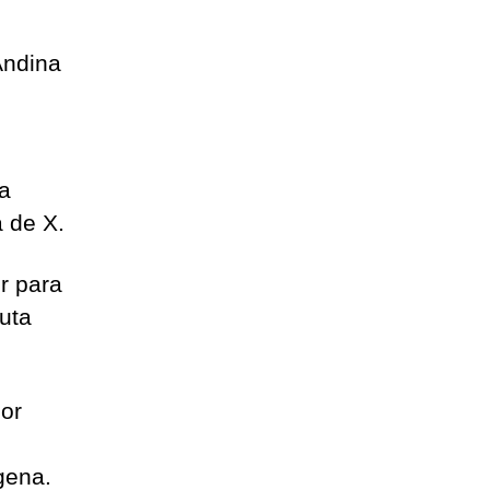
Andina
a
 de X.
r para
puta
or
gena.