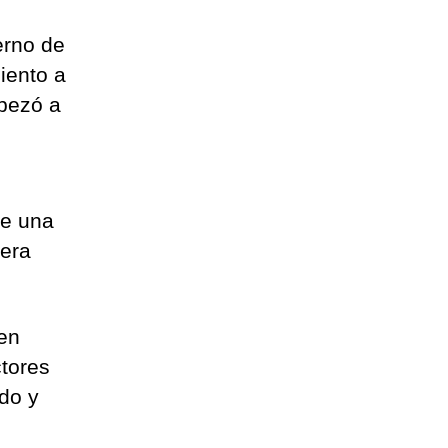
erno de
iento a
pezó a
te una
tera
en
ctores
ndo y