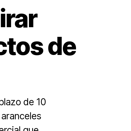
irar
ctos de
plazo de 10
s aranceles
ercial que