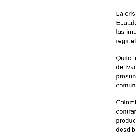
La cri
Ecuado
las im
regir e
Quito 
deriva
presun
común
Colomb
contra
produc
desdibu