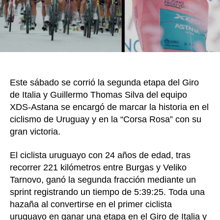
Giro
de
Italia.
Egan
Bernal
es
tercer
en
Este sábado se corrió la segunda etapa del Giro
la
de Italia y Guillermo Thomas Silva del equipo
genera
XDS-Astana se encargó de marcar la historia en el
ciclismo de Uruguay y en la “Corsa Rosa” con su
gran victoria.
El ciclista uruguayo con 24 años de edad, tras
recorrer 221 kilómetros entre Burgas y Veliko
Tarnovo, ganó la segunda fracción mediante un
sprint registrando un tiempo de 5:39:25. Toda una
hazaña al convertirse en el primer ciclista
uruguayo en ganar una etapa en el Giro de Italia y