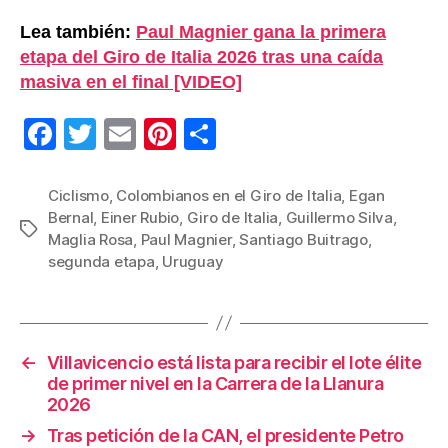
Lea también:
Paul Magnier gana la primera
etapa del Giro de Italia 2026 tras una caída
masiva en el final [VIDEO]
F
T
E
Pi
C
a
wi
m
nt
o
c
tt
ail
er
m
Ciclismo
,
Colombianos en el Giro de Italia
,
Egan
Bernal
,
Einer Rubio
,
Giro de Italia
,
Guillermo Silva
,
e
er
e
p
Etiquetas
Maglia Rosa
,
Paul Magnier
,
Santiago Buitrago
,
b
st
ar
segunda etapa
,
Uruguay
o
tir
o
k
←
Villavicencio está lista para recibir el lote élite
de primer nivel en la Carrera de la Llanura
2026
→
Tras petición de la CAN, el presidente Petro