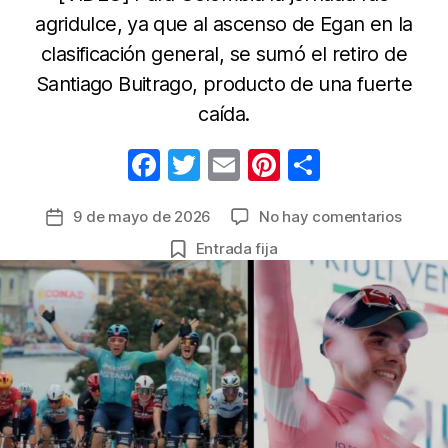
agridulce, ya que al ascenso de Egan en la
clasificación general, se sumó el retiro de
Santiago Buitrago, producto de una fuerte
caída.
F
T
E
Pi
C
a
w
m
nt
o
en
9 de mayo de 2026
No hay comentarios
Fecha
c
itt
ail
er
m
Urugu
de
Entrada fija
e
er
e
p
celebr
la
con
b
st
ar
entrada
Guille
o
tir
Silva
o
en
la
k
2ª
etapa
del