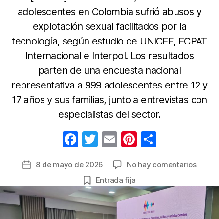
adolescentes en Colombia sufrió abusos y
explotación sexual facilitados por la
tecnología, según estudio de UNICEF, ECPAT
Internacional e Interpol. Los resultados
parten de una encuesta nacional
representativa a 999 adolescentes entre 12 y
17 años y sus familias, junto a entrevistas con
especialistas del sector.
F
T
E
Pi
C
a
w
m
nt
o
en
8 de mayo de 2026
No hay comentarios
Fecha
c
itt
ail
er
m
Estudi
de
Entrada fija
e
er
e
p
revela
la
el
b
st
ar
entrada
papel
o
tir
de