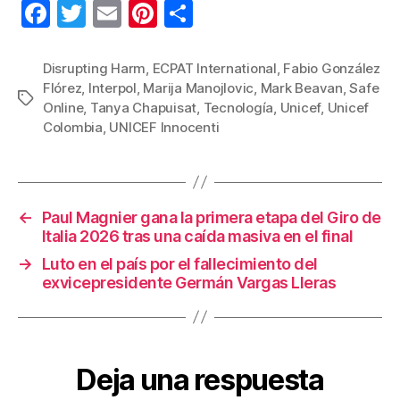
F
T
E
Pi
C
a
wi
m
nt
o
c
tt
ail
er
m
Disrupting Harm
,
ECPAT International
,
Fabio González
Flórez
,
Interpol
,
Marija Manojlovic
,
Mark Beavan
,
Safe
e
er
e
p
Etiquetas
Online
,
Tanya Chapuisat
,
Tecnología
,
Unicef
,
Unicef
b
st
ar
Colombia
,
UNICEF Innocenti
o
tir
o
k
←
Paul Magnier gana la primera etapa del Giro de
Italia 2026 tras una caída masiva en el final
→
Luto en el país por el fallecimiento del
exvicepresidente Germán Vargas Lleras
Deja una respuesta