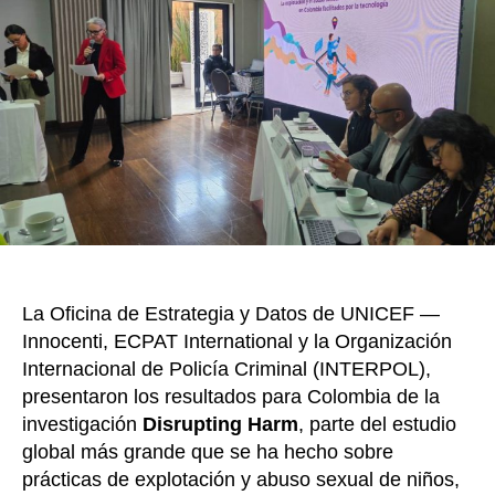
o
la
tecnol
k
en
el
abuso
y
explot
sexual
de
adole
en
Colom
La Oficina de Estrategia y Datos de UNICEF —
Innocenti, ECPAT International y la Organización
Internacional de Policía Criminal (INTERPOL),
presentaron los resultados para Colombia de la
investigación
Disrupting Harm
, parte del estudio
global más grande que se ha hecho sobre
prácticas de explotación y abuso sexual de niños,