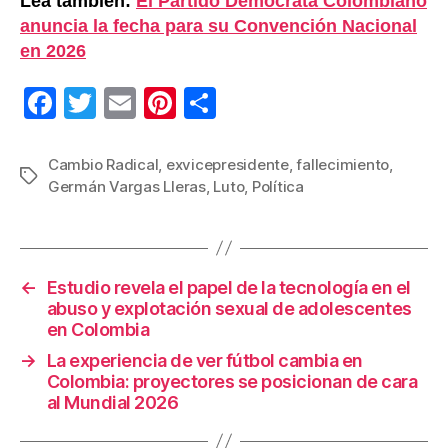
Lea también:
El Partido Demócrata Colombiano
anuncia la fecha para su Convención Nacional
en 2026
F
T
E
Pi
C
a
wi
m
nt
o
c
tt
ail
er
m
Cambio Radical
,
exvicepresidente
,
fallecimiento
,
Etiquetas
Germán Vargas Lleras
,
Luto
,
Política
e
er
e
p
b
st
ar
o
tir
←
Estudio revela el papel de la tecnología en el
o
abuso y explotación sexual de adolescentes
k
en Colombia
→
La experiencia de ver fútbol cambia en
Colombia: proyectores se posicionan de cara
al Mundial 2026