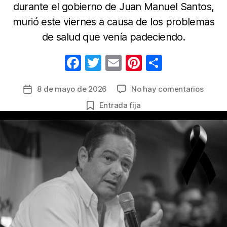
durante el gobierno de Juan Manuel Santos,
murió este viernes a causa de los problemas
de salud que venía padeciendo.
F
T
E
Pi
C
a
w
m
nt
o
en
8 de mayo de 2026
No hay comentarios
Fecha
c
itt
ail
er
m
Luto
de
Entrada fija
e
er
e
p
en
la
el
b
st
ar
entrada
país
o
tir
por
o
el
fallec
k
del
exvice
Germ
Varga
Lleras