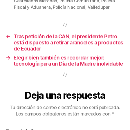
Castellanos Merchán
,
Policía Comunitaria
,
Policía
b
st
ar
Fiscal y Aduanera
,
Policía Nacional
,
Valledupar
o
tir
o
k
←
Tras petición de la CAN, el presidente Petro
está dispuesto a retirar aranceles a productos
de Ecuador
→
Elegir bien también es recordar mejor:
tecnología para un Día de la Madre inolvidable
Deja una respuesta
Tu dirección de correo electrónico no será publicada.
Los campos obligatorios están marcados con
*