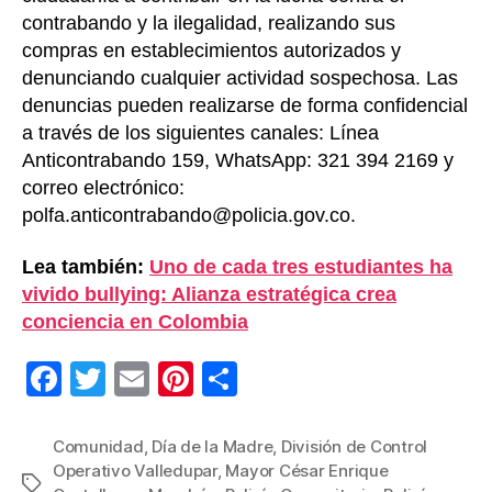
contrabando y la ilegalidad, realizando sus
compras en establecimientos autorizados y
denunciando cualquier actividad sospechosa. Las
denuncias pueden realizarse de forma confidencial
a través de los siguientes canales: Línea
Anticontrabando 159, WhatsApp: 321 394 2169 y
correo electrónico:
polfa.anticontrabando@policia.gov.co.
Lea también:
Uno de cada tres estudiantes ha
vivido bullying: Alianza estratégica crea
conciencia en Colombia
F
T
E
Pi
C
a
wi
m
nt
o
c
tt
ail
er
m
Comunidad
,
Día de la Madre
,
División de Control
Operativo Valledupar
,
Mayor César Enrique
e
er
e
p
Etiquetas