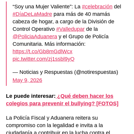
“Soy una Mujer Valiente”: La
#celebración
del
#DíaDeLaMadre
para más de 40 mamás
cabeza de hogar, a cargo de la División de
Control Operativo
#Valledupar
de la
@PoliciaAduanera
y el Grupo de Policía
Comunitaria. Más información:
https://t.co/Gb8mGdlWcx
pic.twitter.com/zj1ssbl9yQ
— Noticias y Respuestas (@notirespuestas)
May 9, 2026
Le puede interesar:
¿Qué deben hacer los
colegios para prevenir el bullying? [FOTOS]
La Policía Fiscal y Aduanera reitera su
compromiso con la legalidad e invita a la
ciudadanía a contribuir en la lucha contra el