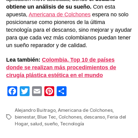
obtiene un análisis de su sueño.
Con esta
apuesta,
Americana de Colchones
espera no solo
posicionarse como pioneros de la última
tecnología para el descanso, sino mejorar y ayudar
para que cada vez más colombianos puedan tener
un sueño reparador y de calidad.
Lea también:
Colombia, Top 10 de países
donde se realizan más procedimientos de
cirugía plástica estética en el mundo
F
T
E
Pi
C
a
wi
m
nt
o
c
tt
ail
er
m
Alejandro Buitrago
,
Americana de Colchones
,
bienestar
,
Blue Tec
,
Colchones
,
descanso
,
Feria del
Etiquetas
e
er
e
p
Hogar
,
salud
,
sueño
,
Tecnología
b
st
ar