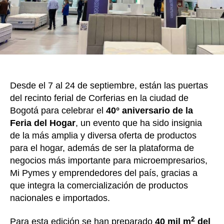
lug
int
en
la
Fer
del
Ho
Desde el 7 al 24 de septiembre, están las puertas
del recinto ferial de Corferias en la ciudad de
Bogotá para celebrar el
40° aniversario de la
Feria del Hogar
, un evento que ha sido insignia
de la más amplia y diversa oferta de productos
para el hogar, además de ser la plataforma de
negocios más importante para microempresarios,
Mi Pymes y emprendedores del país, gracias a
que integra la comercialización de productos
nacionales e importados.
2
Para esta edición se han preparado
40 mil m
del