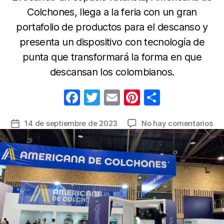
Colchones, llega a la feria con un gran
portafolio de productos para el descanso y
presenta un dispositivo con tecnología de
punta que transformará la forma en que
descansan los colombianos.
F
T
E
Pi
C
a
w
m
nt
o
en
14 de septiembre de 2023
No hay comentarios
Fecha
c
itt
ail
er
m
La
de
e
er
e
p
inn
la
en
b
st
ar
entrada
tec
o
tir
pa
o
el
de
k
tie
un