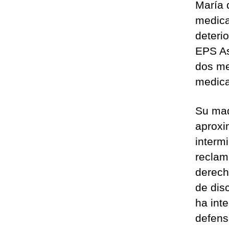
María 
medica
deterio
EPS As
dos me
medic
Su mad
aproxi
interm
reclam
derech
de dis
ha int
defens