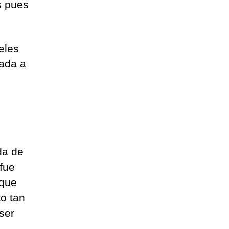
s pues
eles
gada a
da de
 fue
 que
to tan
ser