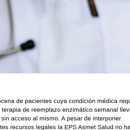
Asm
Sal
cena de pacientes cuya condición médica req
 terapia de reemplazo enzimático semanal llev
sin acceso al mismo. A pesar de interponer
ntes recursos legales la EPS Asmet Salud no h