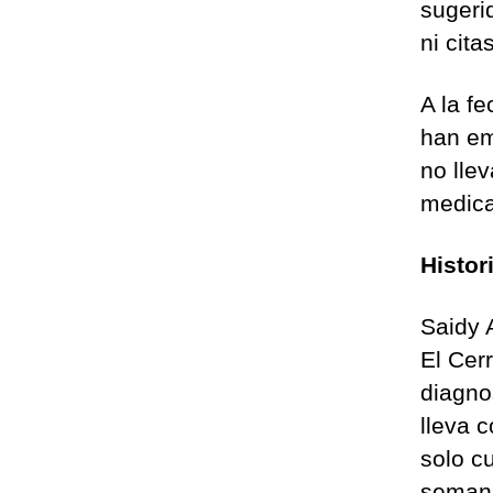
sugeri
ni cit
A la f
han em
no llev
medica
Histor
Saidy 
El Cer
diagno
lleva 
solo c
semana