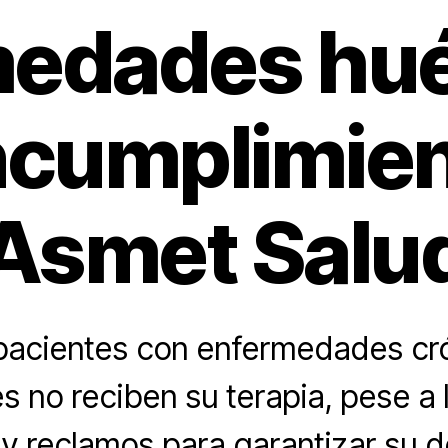
medades hué
ncumplimie
Asmet Salu
pacientes con enfermedades cr
es no reciben su terapia, pese a 
 y reclamos para garantizar su 