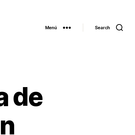
Menú
Search
a de
on