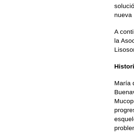
soluci
nueva 
A conti
la Aso
Lisos
Histor
María 
Buenav
Mucopo
progre
esquel
proble