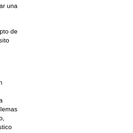
ar una
epto de
ito
n
a
blemas
o,
stico