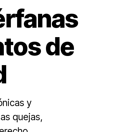
rfanas
ntos de
d
ónicas y
las quejas,
derecho.