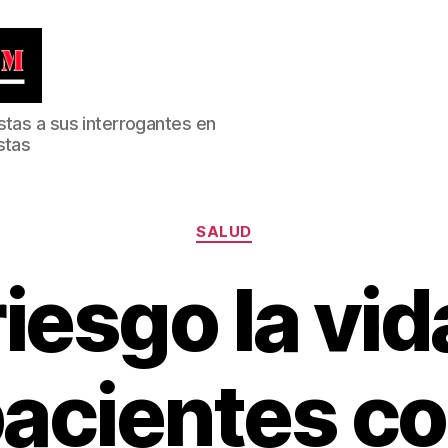
stas a sus interrogantes en
stas
Categorías
SALUD
riesgo la vid
acientes c