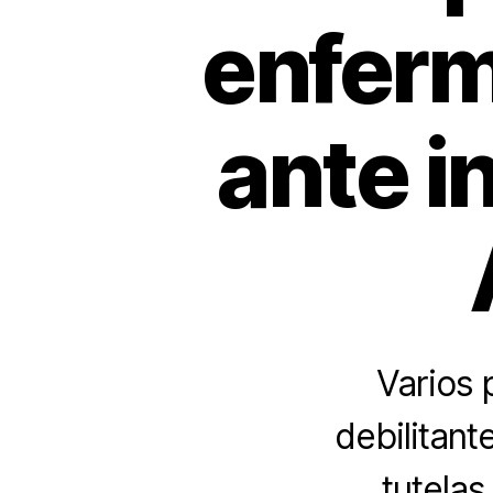
enfer
ante i
Varios 
debilitant
tutelas