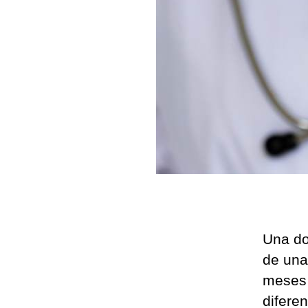
Una do
de una
meses 
difere