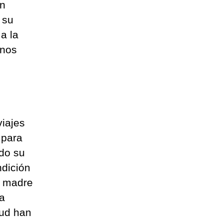
un
 su
a la
enos
iajes
 para
ndo su
ndición
u madre
la
lud han