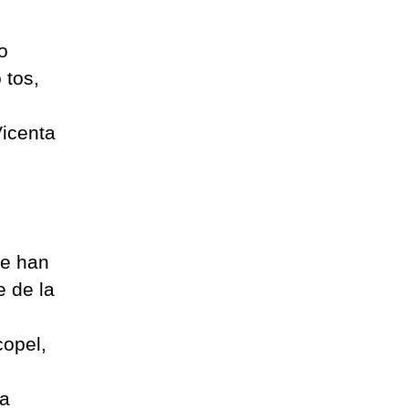
o
 tos,
icenta
se han
e de la
opel,
ha