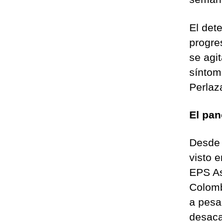
El det
progre
se agi
síntom
Perlaz
El pan
Desde 
visto 
EPS As
Colomb
a pesa
desaca