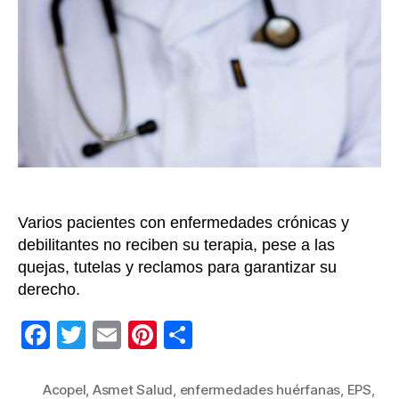
pacie
con
enfe
huérf
ante
incum
de
Asme
Salud
Varios pacientes con enfermedades crónicas y
debilitantes no reciben su terapia, pese a las
quejas, tutelas y reclamos para garantizar su
derecho.
F
T
E
Pi
C
a
wi
m
nt
o
c
tt
ail
er
m
Acopel
,
Asmet Salud
,
enfermedades huérfanas
,
EPS
,