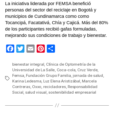
La iniciativa liderada por FEMSA benefició
personas del sector del reciclaje en Bogotá y
municipios de Cundinamarca como como
Tocancipá, Facatativá, Chía y Cajicá. Más del 80%
de los participantes recibió gafas formuladas,
mejorando sus condiciones de trabajo y bienestar.
F
T
E
Pi
C
a
wi
m
nt
o
c
tt
ail
er
m
bienestar integral
,
Clínica de Optometría de la
Universidad de La Salle
,
Coca-cola
,
Cruz Verde
,
e
er
e
p
Femsa
,
Fundación Grupo Familia
,
jornada de salud
,
Etiquetas
b
st
ar
Karina Ledesma
,
Luz Elena Aristizábal
,
Marcela
Contreras
,
Oxxo
,
recicladores
,
Responsabilidad
o
tir
Social
,
salud visual
,
sostenibilidad empresarial
o
k