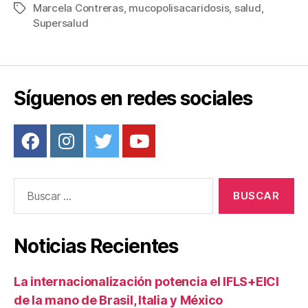
Marcela Contreras
,
mucopolisacaridosis
,
salud
,
Etiquetas
e
er
e
p
Supersalud
b
st
ar
o
tir
o
Síguenos en redes sociales
k
Buscar:
Noticias Recientes
La internacionalización potencia el IFLS+EICI
de la mano de Brasil, Italia y México