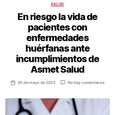
Categorías
SALUD
En riesgo la vida de
pacientes con
enfermedades
huérfanas ante
incumplimientos de
Asmet Salud
en
20 de mayo de 2023
No hay comentarios
Fecha
En
de
riesg
la
la
entrada
vida
de