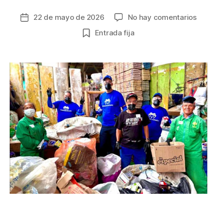
en
22 de mayo de 2026
No hay comentarios
Fecha
Jorna
de
Entrada fija
de
la
salud
entrada
visual
para
más
de
130
recic
de
oficio
y
sus
famili