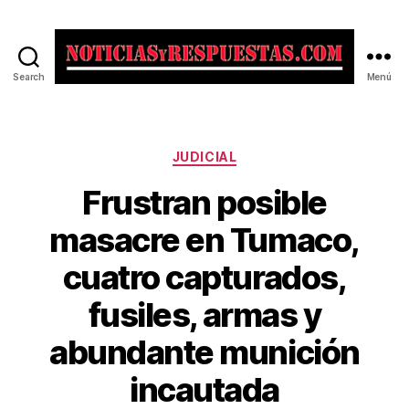
Search
Menú
Noticias
y
Respuestas
Categorías
JUDICIAL
Frustran posible
masacre en Tumaco,
cuatro capturados,
fusiles, armas y
abundante munición
incautada