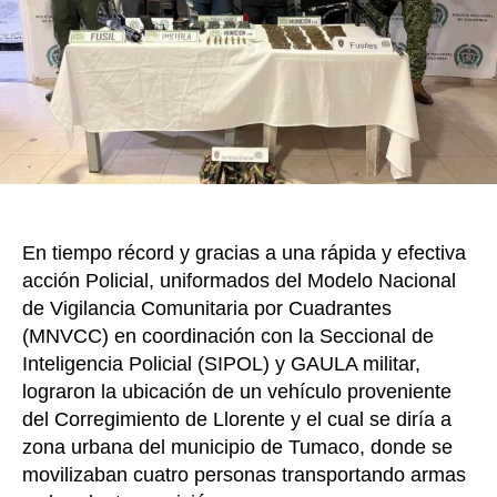
k
fusiles
arma
y
abund
munic
incau
En tiempo récord y gracias a una rápida y efectiva
acción Policial, uniformados del Modelo Nacional
de Vigilancia Comunitaria por Cuadrantes
(MNVCC) en coordinación con la Seccional de
Inteligencia Policial (SIPOL) y GAULA militar,
lograron la ubicación de un vehículo proveniente
del Corregimiento de Llorente y el cual se diría a
zona urbana del municipio de Tumaco, donde se
movilizaban cuatro personas transportando armas