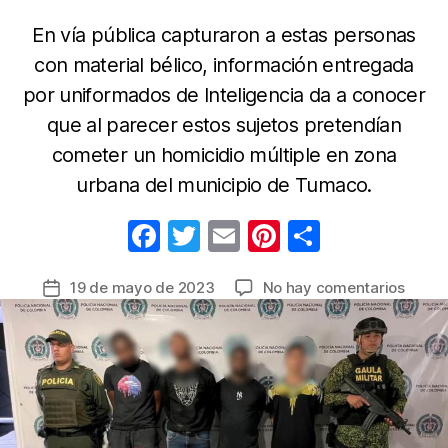
En vía pública capturaron a estas personas
con material bélico, información entregada
por uniformados de Inteligencia da a conocer
que al parecer estos sujetos pretendían
cometer un homicidio múltiple en zona
urbana del municipio de Tumaco.
F
T
E
Pi
C
a
w
m
nt
o
en
19 de mayo de 2023
No hay comentarios
Fecha
c
itt
ail
er
m
Frust
de
e
er
e
p
posibl
la
masa
b
st
ar
entrada
en
o
tir
Tumac
o
cuatr
captu