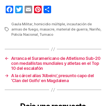
F
T
E
Pi
C
a
wi
m
nt
o
c
tt
ail
er
m
Gaula Militar
,
homicidio múltiple
,
incautación de
armas de fuego
,
masacre
,
material de guerra
,
Nariño
,
Etiquetas
e
er
e
p
Policía Nacional
,
Tumaco
b
st
ar
o
tir
o
←
Arranca el Suramericano de Atletismo Sub-20
k
con medallistas mundiales y atletas en el Top
10 del escalafón
→
A la cárcel alias ‘Albeiro’, presunto capo del
‘Clan del Golfo’ en Magdalena