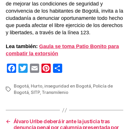
de mejorar las condiciones de seguridad y
convivencia de los habitantes de Bogotá, invita a la
ciudadanía a denunciar oportunamente todo hecho
que pueda afectar el libre ejercicio de los derechos
y libertades, a través de la línea 123.
Lea también:
Gaula se toma Patio Bonito para
combatir la extorsión
F
T
E
Pi
C
a
wi
m
nt
o
c
tt
ail
er
m
Bogotá
,
Hurto
,
inseguridad en Bogotá
,
Policía de
Etiquetas
Bogotá
,
SITP
,
Transmilenio
e
er
e
p
b
st
ar
o
tir
←
Álvaro Uribe deberá ir ante la justicia tras
o
denuncia penal por calumnia presentada por