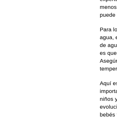
menos 
puede r
Para l
agua, 
de agua
es que
Asegúr
temper
Aquí e
import
niños 
evoluc
bebés 