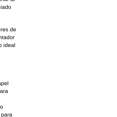
siado
ores de
ntador
o ideal
apel
para
mo
 para