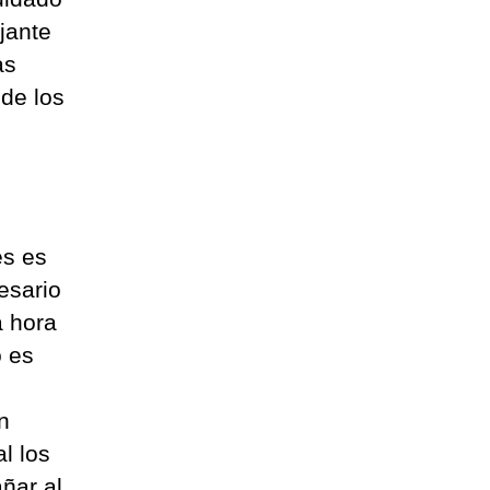
jante
as
de los
és es
esario
a hora
o es
n
l los
ñar al