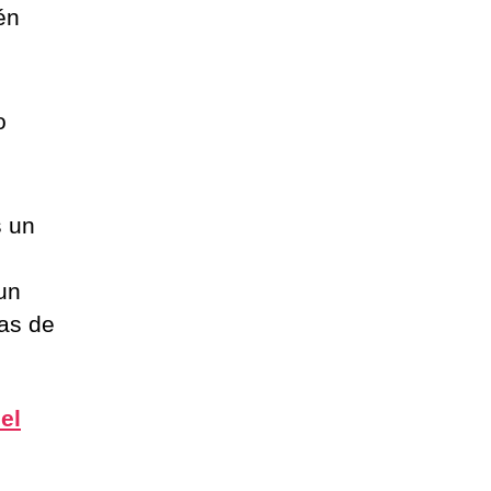
én
o
 un
un
mas de
el