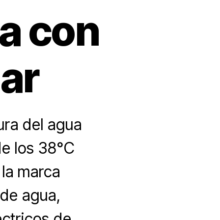
ta con
ar
ura del agua
de los 38°C
 la marca
 de agua,
éctricos de