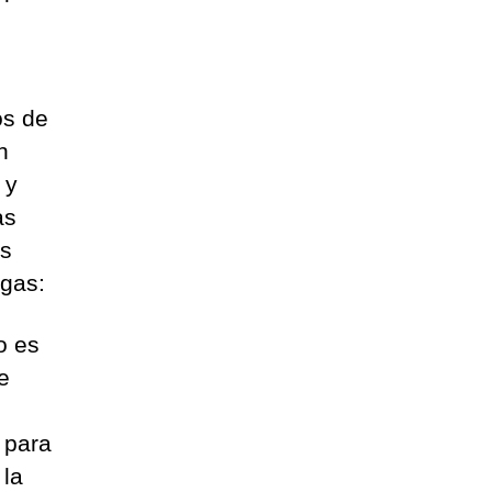
os de
n
 y
as
es
 gas:
o es
e
 para
 la