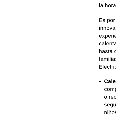
la hor
Es por
innova
experi
calent
hasta 
famili
Eléctr
Cale
comp
ofrec
segu
niño