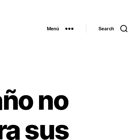
Menú
Search
año no
ra sus