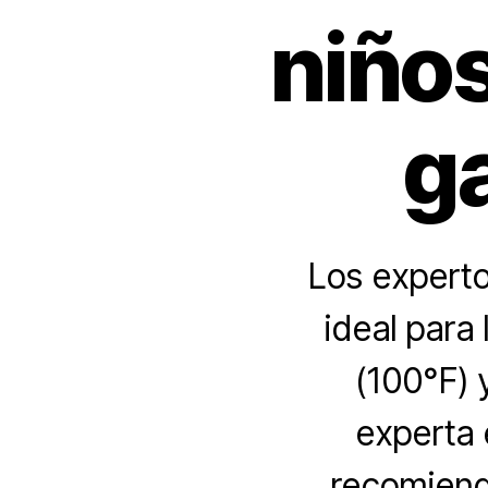
niños
g
Los experto
ideal para
(100°F) 
experta 
recomienda