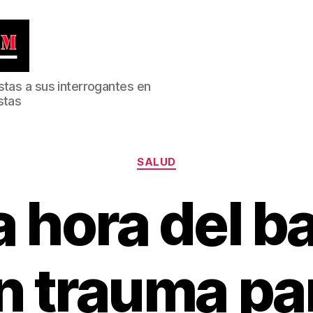
stas a sus interrogantes en
stas
Categorías
SALUD
a hora del b
n trauma pa