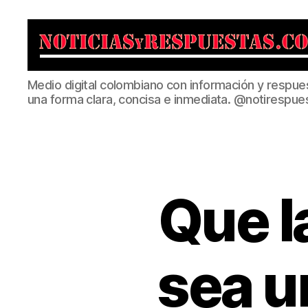
Noticias
Medio digital colombiano con información y respue
y
una forma clara, concisa e inmediata. @notirespue
Respuestas
Que l
sea u