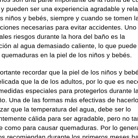
il y pueden ser una experiencia agradable y rela
os niños y bebés, siempre y cuando se tomen l
ciones necesarias para evitar accidentes. Uno 
pales riesgos durante la hora del baño es la
ción al agua demasiado caliente, lo que puede
 quemaduras en la piel de los niños y bebés.
ortante recordar que la piel de los niños y beb
licada que la de los adultos, por lo que es nec
medidas especiales para protegerlos durante l
ño. Una de las formas más efectivas de hacerl
izar que la temperatura del agua, debe ser lo
entemente cálida para ser agradable, pero no ta
te como para causar quemaduras. Por lo genera
os recomiendan durante los primeros meses ba