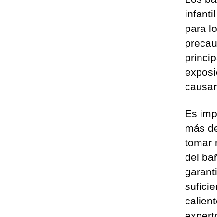
infant
para l
precau
princi
exposi
causar
Es imp
más de
tomar 
del ba
garant
sufici
calien
expert