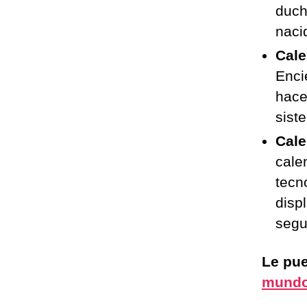
duch
naci
Cale
Enci
hace
sist
Cale
cale
tecn
disp
segu
Le pue
mundo 