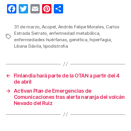
F
T
E
Pi
C
a
wi
m
nt
o
c
tt
ail
er
m
31 de marzo
,
Acopel
,
Andrés Felipe Morales
,
Carlos
Estrada Serrato
,
enfermedad metabólica
,
e
er
e
p
Etiquetas
enfermedades huérfanas
,
genética
,
hiperfagia
,
b
st
ar
Liliana Dávila
,
lipodistrofia
o
tir
o
k
←
Finlandia hará parte de la OTAN a partir del 4
de abril
→
Activan Plan de Emergencias de
Comunicaciones tras alerta naranja del volcán
Nevado del Ruiz