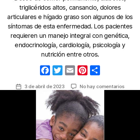
triglicéridos altos, cansancio, dolores
articulares e hígado graso son algunos de los
síntomas de esta enfermedad. Los pacientes
requieren un manejo integral con genética,
endocrinología, cardiología, psicología y
nutrición entre otros.
F
T
E
Pi
C
a
w
m
nt
o
en
3 de abril de 2023
No hay comentarios
Fecha
c
itt
ail
er
m
¿Le
de
e
er
e
p
cuesta
la
parar
b
st
ar
entrada
de
o
tir
comer
o
Podría
ser