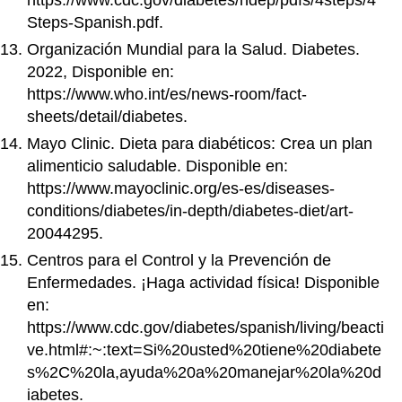
https://www.cdc.gov/diabetes/ndep/pdfs/4steps/4
Steps-Spanish.pdf.
Organización Mundial para la Salud. Diabetes.
2022, Disponible en:
https://www.who.int/es/news-room/fact-
sheets/detail/diabetes.
Mayo Clinic. Dieta para diabéticos: Crea un plan
alimenticio saludable. Disponible en:
https://www.mayoclinic.org/es-es/diseases-
conditions/diabetes/in-depth/diabetes-diet/art-
20044295.
Centros para el Control y la Prevención de
Enfermedades. ¡Haga actividad física! Disponible
en:
https://www.cdc.gov/diabetes/spanish/living/beacti
ve.html#:~:text=Si%20usted%20tiene%20diabete
s%2C%20la,ayuda%20a%20manejar%20la%20d
iabetes.