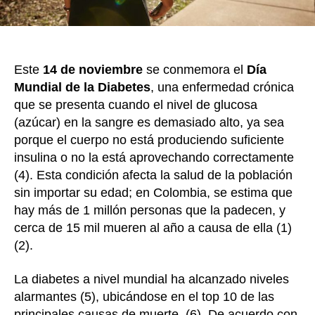
co
ins
Este
14 de noviembre
se conmemora el
Día
Mundial de la Diabetes
, una enfermedad crónica
que se presenta cuando el nivel de glucosa
(azúcar) en la sangre es demasiado alto, ya sea
porque el cuerpo no está produciendo suficiente
insulina o no la está aprovechando correctamente
(4). Esta condición afecta la salud de la población
sin importar su edad; en Colombia, se estima que
hay más de 1 millón personas que la padecen, y
cerca de 15 mil mueren al año a causa de ella (1)
(2).
La diabetes a nivel mundial ha alcanzado niveles
alarmantes (5), ubicándose en el top 10 de las
principales causas de muerte (6). De acuerdo con