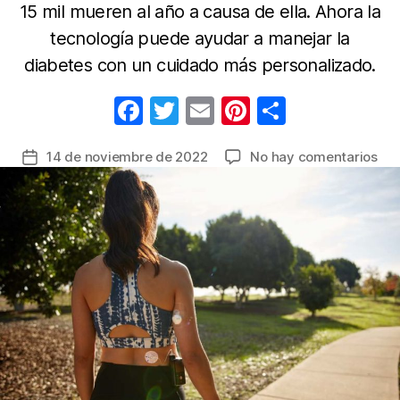
15 mil mueren al año a causa de ella. Ahora la
tecnología puede ayudar a manejar la
diabetes con un cuidado más personalizado.
F
T
E
Pi
C
a
w
m
nt
o
en
14 de noviembre de 2022
No hay comentarios
Fecha
c
itt
ail
er
m
La
de
e
er
e
p
Dia
la
no
b
st
ar
entrada
tie
o
tir
eda
o
exi
tre
k
tip
y
un
nec
en