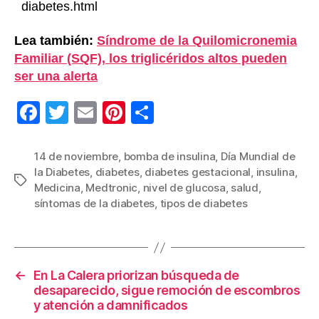
diabetes.html
Lea también:
Síndrome de la Quilomicronemia
Familiar (SQF), los triglicéridos altos pueden
ser una alerta
F
T
E
Pi
C
a
wi
m
nt
o
c
tt
ail
er
m
14 de noviembre
,
bomba de insulina
,
Día Mundial de
la Diabetes
,
diabetes
,
diabetes gestacional
,
insulina
,
e
er
e
p
Etiquetas
Medicina
,
Medtronic
,
nivel de glucosa
,
salud
,
b
st
ar
síntomas de la diabetes
,
tipos de diabetes
o
tir
o
k
←
En La Calera priorizan búsqueda de
desaparecido, sigue remoción de escombros
y atención a damnificados