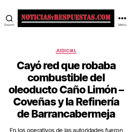
Search
Menú
Noticias
y
Respuestas
Categorías
JUDICIAL
Cayó red que robaba
combustible del
oleoducto Caño Limón –
Coveñas y la Refinería
de Barrancabermeja
En los operativos de las autoridades fueron