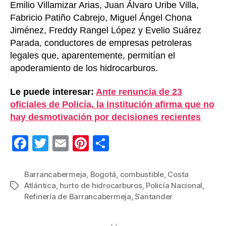
Emilio Villamizar Arias, Juan Álvaro Uribe Villa,
Fabricio Patiño Cabrejo, Miguel Ángel Chona
Jiménez, Freddy Rangel López y Evelio Suárez
Parada, conductores de empresas petroleras
legales que, aparentemente, permitían el
apoderamiento de los hidrocarburos.
Le puede interesar:
Ante renuncia de 23
oficiales de Policía, la institución afirma que no
hay desmotivación por decisiones recientes
F
T
E
Pi
C
a
wi
m
nt
o
c
tt
ail
er
m
Barrancabermeja
,
Bogotá
,
combustible
,
Costa
Atlántica
,
hurto de hidrocarburos
,
Policía Nacional
,
Etiquetas
e
er
e
p
Refinería de Barrancabermeja
,
Santander
b
st
ar
o
tir