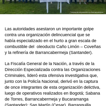
–
Co
y
la
Ref
Las autoridades asestaron un importante golpe
de
contra una organización delincuencial que se
Ba
había especializado en el hurto a gran escala de
combustible del oleoducto Caño Limón – Coveñas
y la refinería de Barrancabermeja (Santander).
La Fiscalía General de la Nación, a través de la
Dirección Especializada contra las Organizaciones
Criminales, lideró esta ofensiva investigativa que,
junto con la Policía Nacional, derivó en la captura
de once integrantes de esta organización delictiva,
luego de operativos realizados en Bogotá; Sabana
de Torres, Barrancabermeja y Bucaramanga
(Santander); San Martín (Cesar), Barranquilla