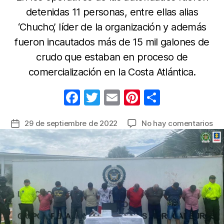
detenidas 11 personas, entre ellas alias
‘Chucho’, líder de la organización y además
fueron incautados más de 15 mil galones de
crudo que estaban en proceso de
comercialización en la Costa Atlántica.
F
T
E
Pi
C
a
w
m
nt
o
en
29 de septiembre de 2022
No hay comentarios
Fecha
c
itt
ail
er
m
Ca
de
e
er
e
p
re
la
qu
b
st
ar
entrada
ro
o
tir
co
o
del
ol
k
Ca
Li