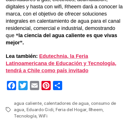
digitales y hasta con wifi, Rheem dará a conocer la
marca, con el objetivo de ofrecer soluciones
integrales en calentamiento de agua para el canal
residencial, comercial e industrial, demostrando
que
“la ciencia del agua caliente es que vivas
mejor”.
Lea también:
Edutechnia, la Feria
Latinoamericana de Educación y Tecnología,
tendrá a Chile como país invitado
F
T
E
Pi
C
a
wi
m
nt
o
c
tt
ail
er
m
agua caliente
,
calentadores de agua
,
consumo de
agua
,
Eduardo Gidi
,
Feria del Hogar
,
Rheem
,
Etiquetas
e
er
e
p
Tecnología
,
WiFi
b
st
ar