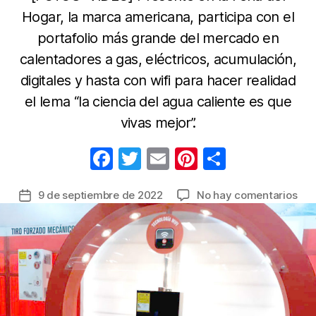
Hogar, la marca americana, participa con el
portafolio más grande del mercado en
calentadores a gas, eléctricos, acumulación,
digitales y hasta con wifi para hacer realidad
el lema “la ciencia del agua caliente es que
vivas mejor”.
F
T
E
Pi
C
a
w
m
nt
o
en
9 de septiembre de 2022
No hay comentarios
Fecha
c
itt
ail
er
m
Co
de
e
er
e
p
Rhe
la
pro
b
st
ar
entrada
la
o
tir
tem
o
del
agu