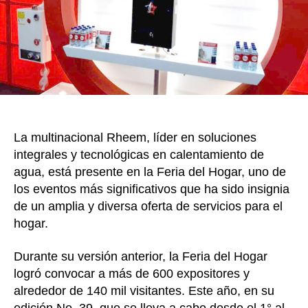
k
par
la
duc
de
cad
mie
de
la
fami
La multinacional Rheem, líder en soluciones
no
es
integrales y tecnológicas en calentamiento de
cos
agua, está presente en la Feria del Hogar, uno de
del
los eventos más significativos que ha sido insignia
fut
de un amplia y diversa oferta de servicios para el
hogar.
Durante su versión anterior, la Feria del Hogar
logró convocar a más de 600 expositores y
alrededor de 140 mil visitantes. Este año, en su
edición No. 39, que se lleva a cabo desde el 1° al