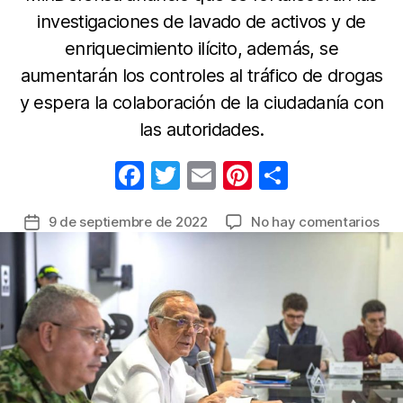
investigaciones de lavado de activos y de
enriquecimiento ilícito, además, se
aumentarán los controles al tráfico de drogas
y espera la colaboración de la ciudadanía con
las autoridades.
F
T
E
Pi
C
a
w
m
nt
o
en
9 de septiembre de 2022
No hay comentarios
Fecha
c
itt
ail
er
m
Co
de
e
er
e
p
tre
la
gra
b
st
ar
entrada
acc
o
tir
se
o
est
nue
k
est
con