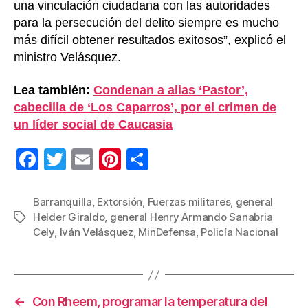
una vinculación ciudadana con las autoridades
para la persecución del delito siempre es mucho
más difícil obtener resultados exitosos”, explicó el
ministro Velásquez.
Lea también:
Condenan a alias ‘Pastor’,
cabecilla de ‘Los Caparros’, por el crimen de
un líder social de Caucasia
F
T
E
Pi
C
a
wi
m
nt
o
c
tt
ail
er
m
Barranquilla
,
Extorsión
,
Fuerzas militares
,
general
Helder Giraldo
,
general Henry Armando Sanabria
Etiquetas
e
er
e
p
Cely
,
Iván Velásquez
,
MinDefensa
,
Policía Nacional
b
st
ar
o
tir
o
←
Con Rheem, programar la temperatura del