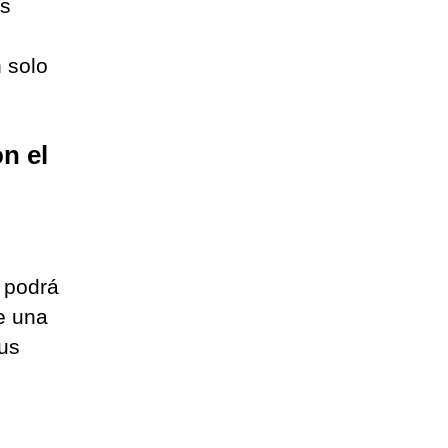
os
 solo
on el
e podrá
e una
sus