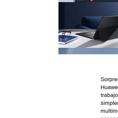
Sorpre
Huawei,
trabaj
simple
multim