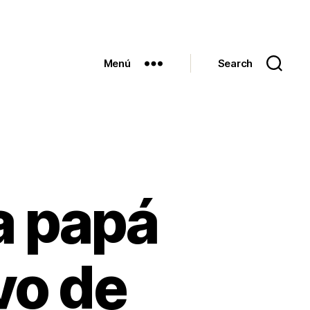
Menú
Search
a papá
vo de