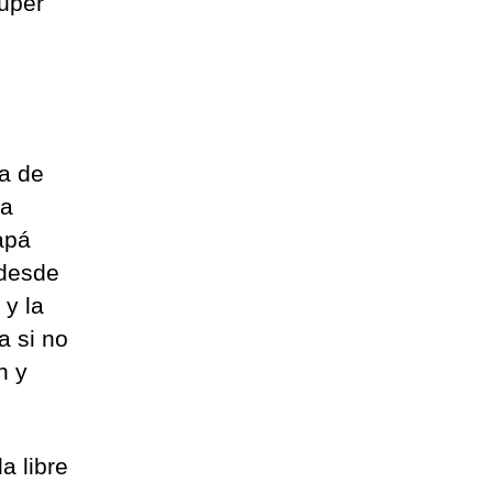
Súper
na de
ca
apá
 desde
 y la
a si no
n y
a libre