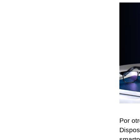
Por ot
Dispos
smartp