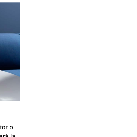
tor o
ará la