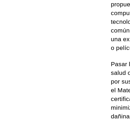
propue
comput
tecnol
común 
una ex
o pelí
Pasar l
salud 
por su
el Mat
certif
minimi
dañina