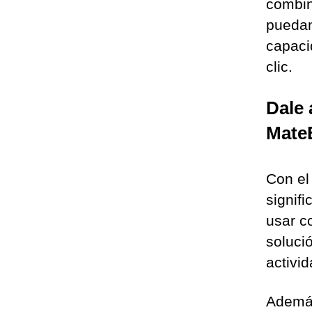
combin
puedan
capaci
clic.
Dale 
Mate
Con e
signif
usar c
soluci
activi
Además