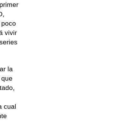
 primer
D,
 poco
 vivir
series
ar la
s que
tado,
a cual
nte