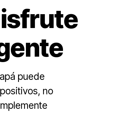
isfrute
igente
papá puede
positivos, no
 simplemente