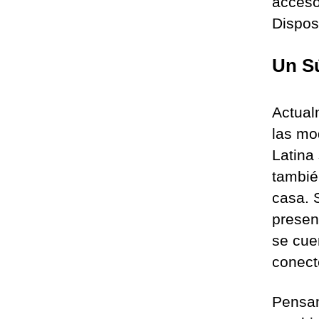
acceso
Disposi
Un Sú
Actual
las mo
Latina
tambié
casa. 
presen
se cue
conect
Pensan