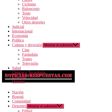
Ciclismo
Baloncesto
Tenis
Velocidad
Otros deportes
Judicial
Internacional
Economía
Política
Cultura y diversión
Mostrar el submenú
Cine
Farándula
Teatro
Televisión
Salud
Ciencia y Tecnología
Ecología
Opinión
Nación
Bogotá
Comunidad
Deportes
Mostrar el submenú
Fútbol