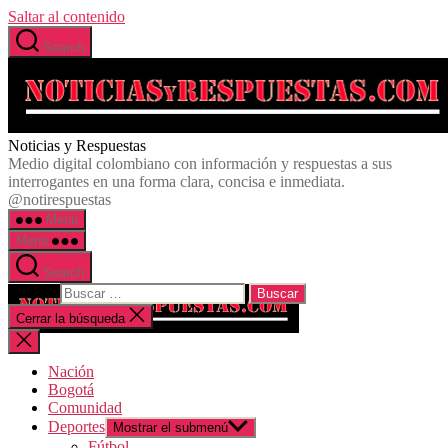
Saltar al contenido
Search
Noticias y Respuestas
Medio digital colombiano con información y respuestas a sus
interrogantes en una forma clara, concisa e inmediata.
@notirespuestas
Menú
Menú
Search
Buscar:
Cerrar la búsqueda
Nación
Bogotá
Comunidad
Deportes
Mostrar el submenú
Fútbol