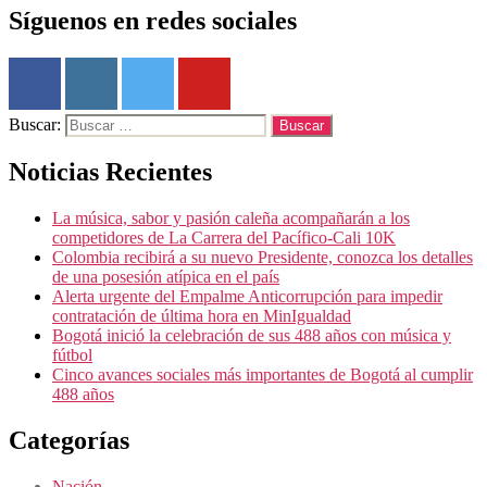
Síguenos en redes sociales
Buscar:
Noticias Recientes
La música, sabor y pasión caleña acompañarán a los
competidores de La Carrera del Pacífico-Cali 10K
Colombia recibirá a su nuevo Presidente, conozca los detalles
de una posesión atípica en el país
Alerta urgente del Empalme Anticorrupción para impedir
contratación de última hora en MinIgualdad
Bogotá inició la celebración de sus 488 años con música y
fútbol
Cinco avances sociales más importantes de Bogotá al cumplir
488 años
Categorías
Nación