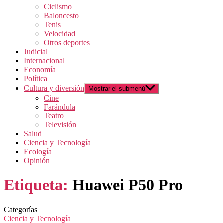
Ciclismo
Baloncesto
Tenis
Velocidad
Otros deportes
Judicial
Internacional
Economía
Política
Cultura y diversión
Mostrar el submenú
Cine
Farándula
Teatro
Televisión
Salud
Ciencia y Tecnología
Ecología
Opinión
Etiqueta:
Huawei P50 Pro
Categorías
Ciencia y Tecnología