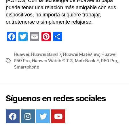
[FOTOS] Con la tecnología de Huawei tu papá
puede tener una relación más amigable con sus
dispositivos, no importa si quiere trabajar,
entretenerse o simplemente relajarse.
F
T
E
Pi
C
a
wi
m
nt
o
c
tt
ail
er
m
Huawei
,
Huawei Band 7
,
Huawei MateView
,
Huawei
P50 Pro
,
Huawei Watch GT 3
,
MateBook E
,
P50 Pro
,
Etiquetas
e
er
e
p
Smartphone
b
st
ar
o
tir
o
Síguenos en redes sociales
k