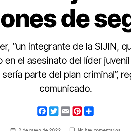
zones de se
er, “un integrante de la SIJIN, q
 en el asesinato del líder juvenil
sería parte del plan criminal”, re
comunicado.
F
T
E
Pi
C
a
wi
m
nt
o
c
tt
ail
er
m
en
2 de mayo de 2022
No hay comentarios
Fecha