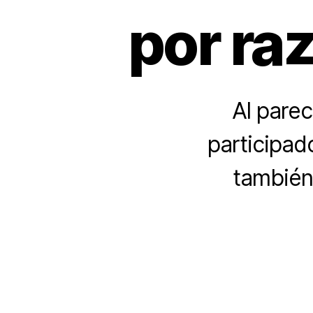
por ra
Al parec
participado
también 