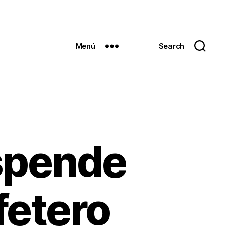
Menú
Search
spende
afetero