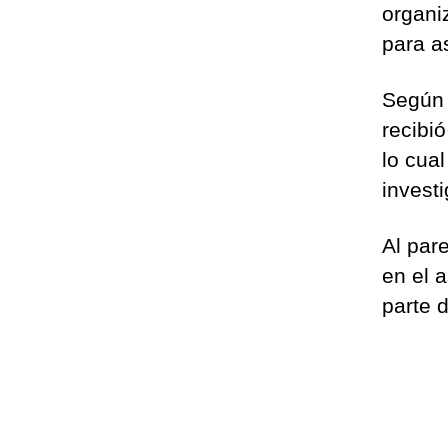
organiz
para a
Según 
recibi
lo cual
invest
Al pare
en el a
parte d