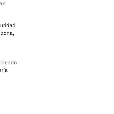
lan
guridad
 zona,
ticipado
ería