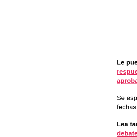
Le pue
respue
aproba
Se esp
fechas 
Lea t
debate