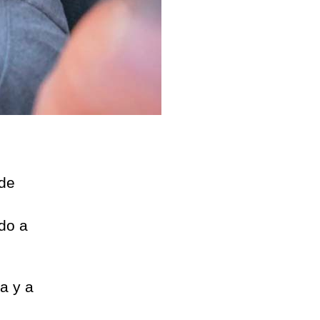
 de
ido a
a y a