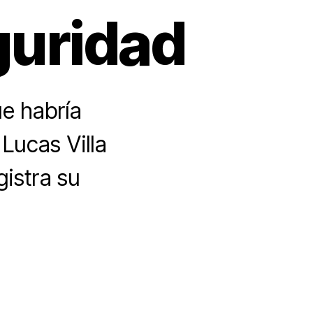
guridad
ue habría
 Lucas Villa
gistra su