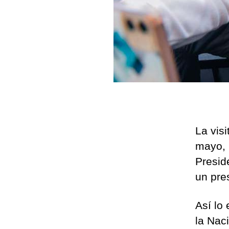
La vis
mayo, 
Presid
un pre
Así lo
la Naci