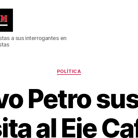
stas a sus interrogantes en
stas
Categorías
POLÍTICA
vo Petro su
ita al Eje C