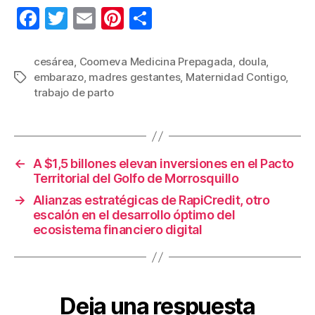
F
T
E
Pi
C
a
wi
m
nt
o
c
tt
ail
er
m
cesárea
,
Coomeva Medicina Prepagada
,
doula
,
embarazo
,
madres gestantes
,
Maternidad Contigo
,
Etiquetas
e
er
e
p
trabajo de parto
b
st
ar
o
tir
o
←
A $1,5 billones elevan inversiones en el Pacto
k
Territorial del Golfo de Morrosquillo
→
Alianzas estratégicas de RapiCredit, otro
escalón en el desarrollo óptimo del
ecosistema financiero digital
Deja una respuesta