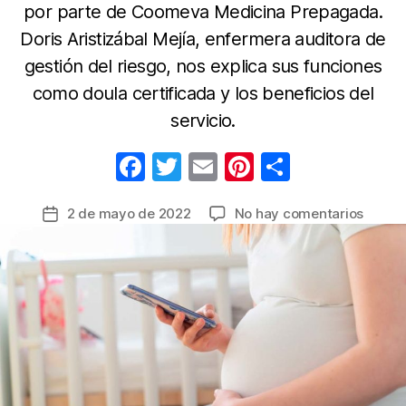
por parte de Coomeva Medicina Prepagada.
Doris Aristizábal Mejía, enfermera auditora de
gestión del riesgo, nos explica sus funciones
como doula certificada y los beneficios del
servicio.
F
T
E
Pi
C
a
w
m
nt
o
en
2 de mayo de 2022
No hay comentarios
Fecha
c
itt
ail
er
m
Acomp
de
e
er
e
p
de
la
una
b
st
ar
entrada
doula
o
tir
calma
o
dudas
y
k
miedo
y