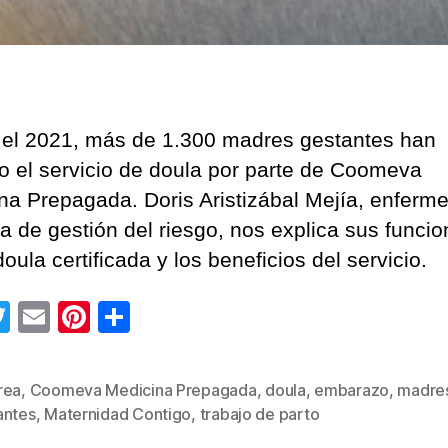
el 2021, más de 1.300 madres gestantes han
do el servicio de doula por parte de Coomeva
na Prepagada. Doris Aristizábal Mejía, enferm
ra de gestión del riesgo, nos explica sus funci
ula certificada y los beneficios del servicio.
T
E
Pi
C
wi
m
nt
o
tt
ail
er
m
rea
,
Coomeva Medicina Prepagada
,
doula
,
embarazo
,
madre
s
er
e
p
antes
,
Maternidad Contigo
,
trabajo de parto
st
ar