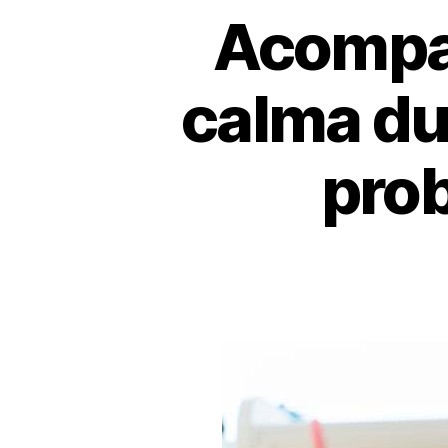
Acompa
calma du
prob