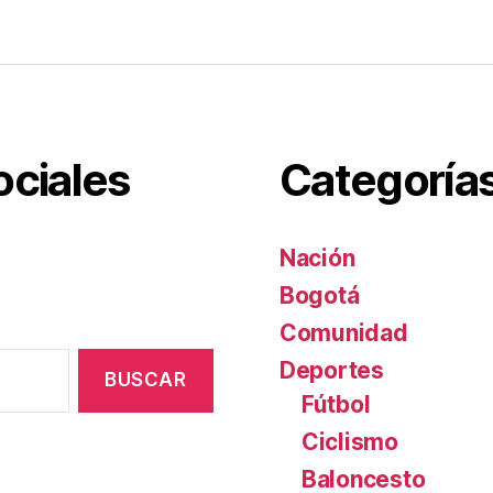
tir
ociales
Categoría
Nación
Bogotá
Comunidad
Deportes
Fútbol
Ciclismo
Baloncesto