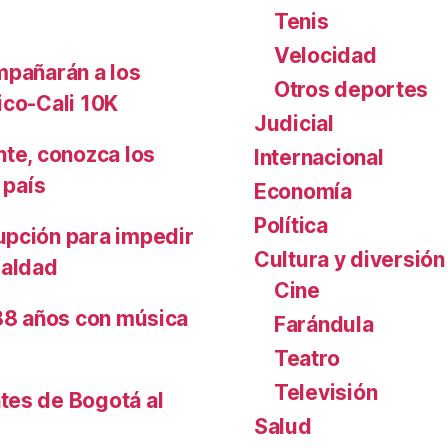
Tenis
Velocidad
mpañarán a los
Otros deportes
ico-Cali 10K
Judicial
nte, conozca los
Internacional
 país
Economía
Política
upción para impedir
Cultura y diversión
ualdad
Cine
488 años con música
Farándula
Teatro
Televisión
tes de Bogotá al
Salud