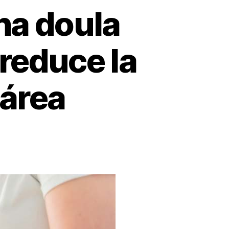
a doula
reduce la
sárea
mpañamiento
a
a
s