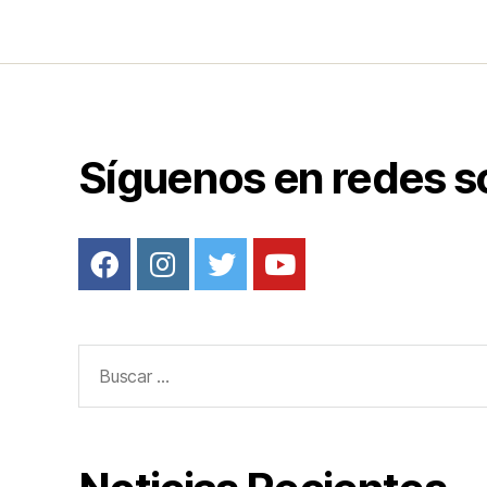
o
o
k
Síguenos en redes s
Buscar: