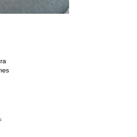
era
ones
s