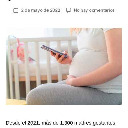
en
2 de mayo de 2022
No hay comentarios
Fecha
Acomp
de
de
la
una
entrada
doula
calma
dudas
y
miedo
y
reduc
la
probab
de
cesár
Desde el 2021, más de 1.300 madres gestantes