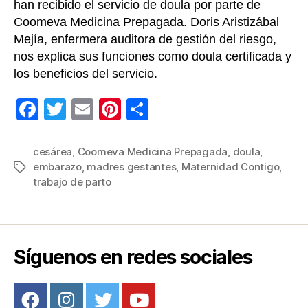
han recibido el servicio de doula por parte de
Coomeva Medicina Prepagada. Doris Aristizábal
Mejía, enfermera auditora de gestión del riesgo,
nos explica sus funciones como doula certificada y
los beneficios del servicio.
F
T
E
Pi
C
a
wi
m
nt
o
c
tt
ail
er
m
cesárea
,
Coomeva Medicina Prepagada
,
doula
,
embarazo
,
madres gestantes
,
Maternidad Contigo
,
Etiquetas
e
er
e
p
trabajo de parto
b
st
ar
o
tir
o
Síguenos en redes sociales
k