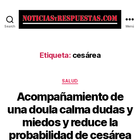
Search
Menú
Noticias
y
Respuestas
Etiqueta:
cesárea
Categorías
SALUD
Acompañamiento de
una doula calma dudas y
miedos y reduce la
probabilidad de cesárea