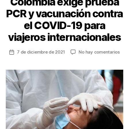
Colombia exige prueba
PCR y vacunación contra
el COVID-19 para
viajeros internacionales
en
7 de diciembre de 2021
No hay comentarios
Fecha
Col
de
exig
la
prue
entrada
PCR
y
vacu
cont
el
COV
19
para
viaj