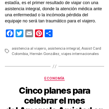
estadía, es el primer resultado de viajar con una
asistencia integral, donde la atención médica ante
una enfermedad o la incómoda pérdida del
equipaje no será tan traumático para el viajero.
F
T
E
Pi
C
a
wi
m
nt
o
c
tt
ail
er
m
asistencia al viajero
,
asistencia integral
,
Assist Card
Etiquetas
Colombia
,
Hernán González
,
viajes internacionales
e
er
e
p
b
st
ar
o
tir
Categorías
o
ECONOMÍA
k
Cinco planes para
celebrar el mes