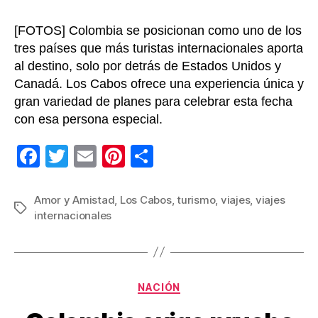
[FOTOS] Colombia se posicionan como uno de los
tres países que más turistas internacionales aporta
al destino, solo por detrás de Estados Unidos y
Canadá. Los Cabos ofrece una experiencia única y
gran variedad de planes para celebrar esta fecha
con esa persona especial.
F
T
E
Pi
C
a
wi
m
nt
o
c
tt
ail
er
m
Amor y Amistad
,
Los Cabos
,
turismo
,
viajes
,
viajes
Etiquetas
internacionales
e
er
e
p
b
st
ar
o
tir
Categorías
o
NACIÓN
k