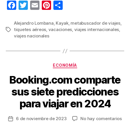
F
T
E
Pi
C
a
wi
m
nt
o
c
tt
ail
er
m
Alejandro Lombana
,
Kayak
,
metabuscador de viajes
,
tiquetes aéreos
,
vacaciones
,
viajes internacionales
,
Etiquetas
e
er
e
p
viajes nacionales
b
st
ar
o
tir
o
Categorías
ECONOMÍA
k
Booking.com comparte
sus siete predicciones
para viajar en 2024
en
6 de noviembre de 2023
No hay comentarios
Fecha
Boo
de