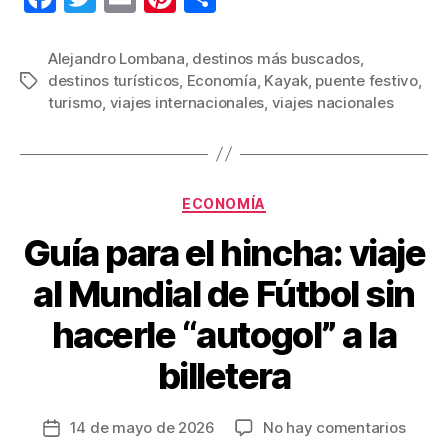
a
wi
m
nt
o
c
tt
ail
er
m
Alejandro Lombana
,
destinos más buscados
,
destinos turísticos
,
Economía
,
Kayak
,
puente festivo
,
Etiquetas
e
er
e
p
turismo
,
viajes internacionales
,
viajes nacionales
b
st
ar
o
tir
o
Categorías
ECONOMÍA
k
Guía para el hincha: viaje
al Mundial de Fútbol sin
hacerle “autogol” a la
billetera
en
14 de mayo de 2026
No hay comentarios
Fecha