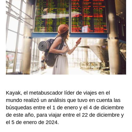
así
est
los
pre
de
los
tiq
aér
a
los
des
má
ape
Kayak, el metabuscador líder de viajes en el
mundo realizó un análisis que tuvo en cuenta las
búsquedas entre el 1 de enero y el 4 de diciembre
de este año, para viajar entre el 22 de diciembre y
el 5 de enero de 2024.