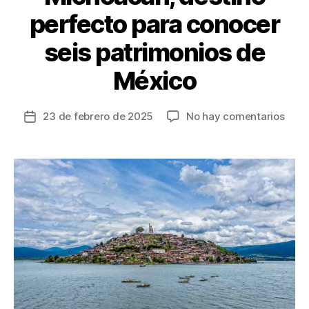
perfecto para conocer
seis patrimonios de
México
en
23 de febrero de 2025
No hay comentarios
Fecha
Mich
de
dest
la
perf
entrada
para
cono
seis
patr
de
Méxi