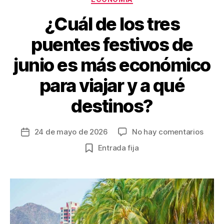
k
¿Cuál de los tres
puentes festivos de
junio es más económico
para viajar y a qué
destinos?
en
24 de mayo de 2026
No hay comentarios
Fecha
¿Cuál
de
Entrada fija
de
la
los
entrada
tres
puent
festi
de
junio