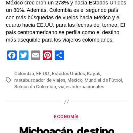
México crecieron un 278% y hacia Estados Unidos
un 80%. Además, Colombia es el segundo país
con más búsquedas de vuelos hacia México y el
cuarto hacia EE.UU. para las fechas del torneo. El
país centroamericano se perfila como el destino
más asequible para los viajeros colombianos.
F
T
E
Pi
C
a
wi
m
nt
o
c
tt
ail
er
m
Colombia
,
EE.UU.
,
Estados Unidos
,
Kayak
,
metabuscador de viajes
,
México
,
Mundial de Fútbol
,
Etiquetas
e
er
e
p
Selección Colombia
,
viajes internacionales
b
st
ar
o
tir
o
Categorías
ECONOMÍA
k
Michoacán, destino