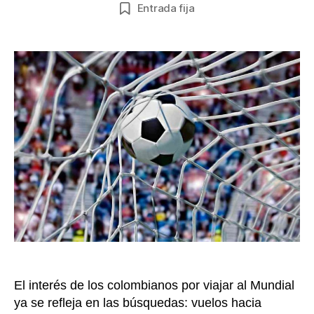
Guía
de
Entrada fija
para
la
el
entrada
hinch
viaje
al
Mundi
de
Fútbol
sin
hacer
“auto
a
la
billet
El interés de los colombianos por viajar al Mundial
ya se refleja en las búsquedas: vuelos hacia