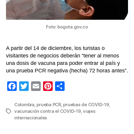
inte
Foto: bogota.gov.co
A partir del 14 de diciembre, los turistas o
visitantes de negocios deberán “tener al menos
una dosis de vacuna para poder entrar al país y
una prueba PCR negativa (hecha) 72 horas antes”.
F
T
E
Pi
C
a
wi
m
nt
o
c
tt
ail
er
m
Colombia
,
prueba PCR
,
pruebas de COVID-19
,
vacunación contra el COVID-19
,
viajes
Etiquetas
e
er
e
p
internacionales
b
st
ar
o
tir