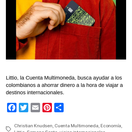
Sema
Santa
siga
estos
conse
de
plane
finan
Littio, la Cuenta Multimoneda, busca ayudar a los
colombianos a ahorrar dinero a la hora de viajar a
destinos internacionales.
F
T
E
Pi
C
a
wi
m
nt
o
c
tt
ail
er
m
Christian Knudsen
,
Cuenta Multimoneda
,
Economía
,
Etiquetas