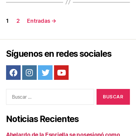
o
Navegación
k
1
2
Entradas
→
de
entradas
Síguenos en redes sociales
Buscar:
Noticias Recientes
Abelardo de la Espriella se posesionó como