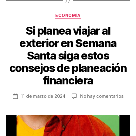
o
tir
o
Categorías
ECONOMÍA
k
Si planea viajar al
exterior en Semana
Santa siga estos
consejos de planeación
financiera
en
11 de marzo de 2024
No hay comentarios
Fecha
Si
de
plane
la
viajar
entrada
al
exteri
en