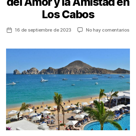
del Amor y la Amistad en
Los Cabos
en
16 de septiembre de 2023
No hay comentarios
Fecha
Ci
de
pla
la
pa
entrada
cel
el
me
del
la 
Lo
Ca