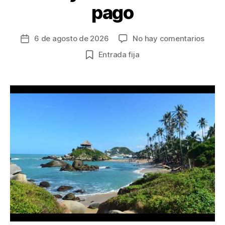
pago
en
6 de agosto de 2026
No hay comentarios
Fecha
¡A
de
Entrada fija
viajar
la
Desp
entrada
lanza
su
Outle
de
Viaje
con
descu
de
hasta
el
65%
y
facil