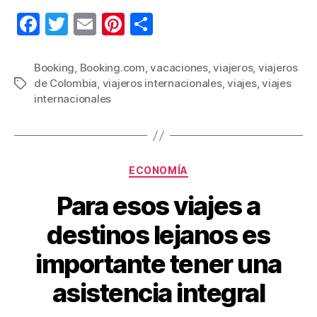
F
T
E
Pi
C
a
wi
m
nt
o
c
tt
ail
er
m
Booking
,
Booking.com
,
vacaciones
,
viajeros
,
viajeros
de Colombia
,
viajeros internacionales
,
viajes
,
viajes
Etiquetas
e
er
e
p
internacionales
b
st
ar
o
tir
o
Categorías
ECONOMÍA
k
Para esos viajes a
destinos lejanos es
importante tener una
asistencia integral