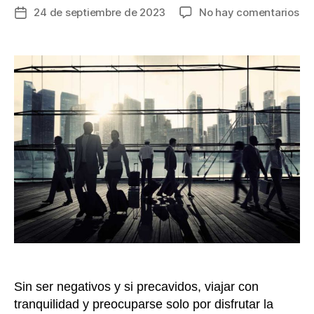
en
24 de septiembre de 2023
No hay comentarios
Fecha
Pa
de
es
la
via
entrada
a
de
lej
es
im
te
un
asi
int
Sin ser negativos y si precavidos, viajar con
tranquilidad y preocuparse solo por disfrutar la