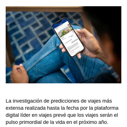
com
la
sus
entrada
siet
pre
par
viaj
en
202
La investigación de predicciones de viajes más
extensa realizada hasta la fecha por la plataforma
digital líder en viajes prevé que los viajes serán el
pulso primordial de la vida en el próximo año.