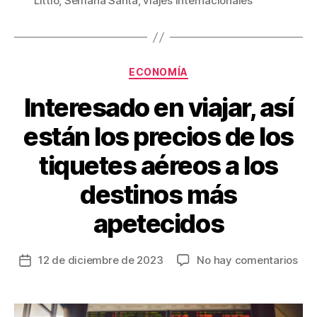
Littio
,
Semana Santa
,
viajes internacionales
e
er
e
p
b
st
ar
o
tir
Categorías
o
ECONOMÍA
k
Interesado en viajar, así
están los precios de los
tiquetes aéreos a los
destinos más
apetecidos
en
12 de diciembre de 2023
No hay comentarios
Fecha
Int
de
en
la
viaj
entrada