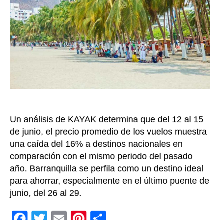
es
más
econ
para
viajar
y
a
qué
desti
Un análisis de KAYAK determina que del 12 al 15
de junio, el precio promedio de los vuelos muestra
una caída del 16% a destinos nacionales en
comparación con el mismo periodo del pasado
año. Barranquilla se perfila como un destino ideal
para ahorrar, especialmente en el último puente de
junio, del 26 al 29.
F
T
E
Pi
C