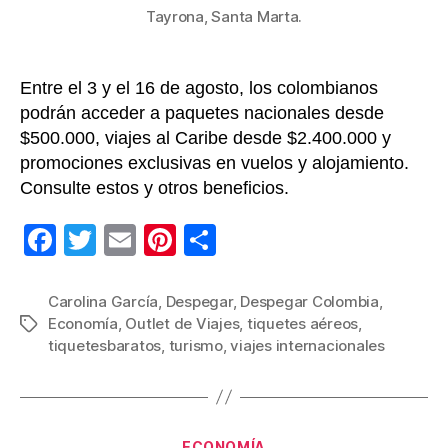
de
Tayrona, Santa Marta.
pago
Entre el 3 y el 16 de agosto, los colombianos
podrán acceder a paquetes nacionales desde
$500.000, viajes al Caribe desde $2.400.000 y
promociones exclusivas en vuelos y alojamiento.
Consulte estos y otros beneficios.
F
T
E
Pi
C
a
wi
m
nt
o
c
tt
ail
er
m
Carolina García
,
Despegar
,
Despegar Colombia
,
Economía
,
Outlet de Viajes
,
tiquetes aéreos
,
Etiquetas
e
er
e
p
tiquetesbaratos
,
turismo
,
viajes internacionales
b
st
ar
o
tir
o
Categorías
ECONOMÍA