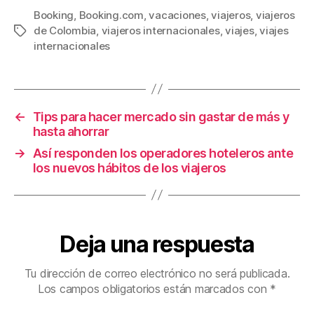
c
tt
ail
er
m
Booking
,
Booking.com
,
vacaciones
,
viajeros
,
viajeros
de Colombia
,
viajeros internacionales
,
viajes
,
viajes
Etiquetas
e
er
e
p
internacionales
b
st
ar
o
tir
o
←
Tips para hacer mercado sin gastar de más y
k
hasta ahorrar
→
Así responden los operadores hoteleros ante
los nuevos hábitos de los viajeros
Deja una respuesta
Tu dirección de correo electrónico no será publicada.
Los campos obligatorios están marcados con
*