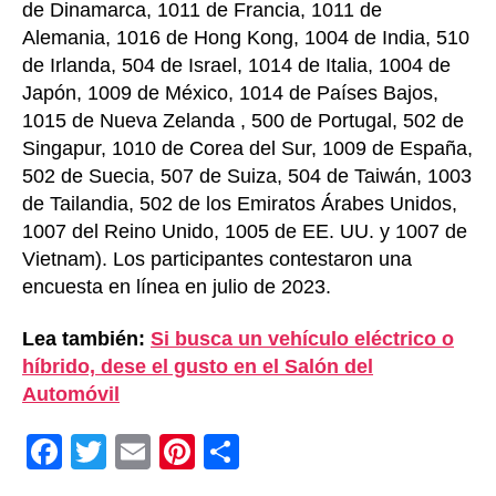
de Dinamarca, 1011 de Francia, 1011 de
Alemania, 1016 de Hong Kong, 1004 de India, 510
de Irlanda, 504 de Israel, 1014 de Italia, 1004 de
Japón, 1009 de México, 1014 de Países Bajos,
1015 de Nueva Zelanda , 500 de Portugal, 502 de
Singapur, 1010 de Corea del Sur, 1009 de España,
502 de Suecia, 507 de Suiza, 504 de Taiwán, 1003
de Tailandia, 502 de los Emiratos Árabes Unidos,
1007 del Reino Unido, 1005 de EE. UU. y 1007 de
Vietnam). Los participantes contestaron una
encuesta en línea en julio de 2023.
Lea también:
Si busca un vehículo eléctrico o
híbrido, dese el gusto en el Salón del
Automóvil
F
T
E
Pi
C
a
wi
m
nt
o