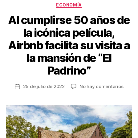
o
Categorías
ECONOMÍA
k
Al cumplirse 50 años de
la icónica película,
Airbnb facilita su visita a
la mansión de “El
Padrino”
en
25 de julio de 2022
No hay comentarios
Fecha
Al
de
cumpli
la
50
entrada
años
de
la
icónic