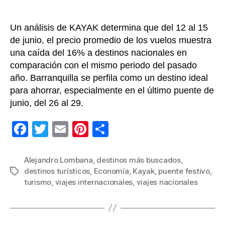
desti
Un análisis de KAYAK determina que del 12 al 15
de junio, el precio promedio de los vuelos muestra
una caída del 16% a destinos nacionales en
comparación con el mismo periodo del pasado
año. Barranquilla se perfila como un destino ideal
para ahorrar, especialmente en el último puente de
junio, del 26 al 29.
F
T
E
Pi
C
a
wi
m
nt
o
c
tt
ail
er
m
Alejandro Lombana
,
destinos más buscados
,
destinos turísticos
,
Economía
,
Kayak
,
puente festivo
,
Etiquetas
e
er
e
p
turismo
,
viajes internacionales
,
viajes nacionales
b
st
ar
o
tir