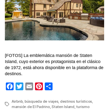
películ
Airbnb
facilit
su
visita
a
la
mansi
de
“El
[FOTOS] La emblemática mansión de Staten
Padrin
Island, cuyo exterior es protagonista en el clásico
de 1972, está ahora disponible en la plataforma de
destinos.
F
T
E
Pi
C
a
wi
m
nt
o
c
tt
ail
er
m
Airbnb
,
búsqueda de viajes
,
destinos turísticos
,
Etiquetas
mansión de El Padrino
,
Staten Island
,
turismo