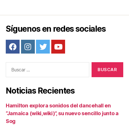
e
er
e
p
b
st
ar
o
tir
o
Síguenos en redes sociales
k
Buscar:
Noticias Recientes
Hamilton explora sonidos del dancehall en
“Jamaica (wiki,wiki)”, su nuevo sencillo junto a
Sog