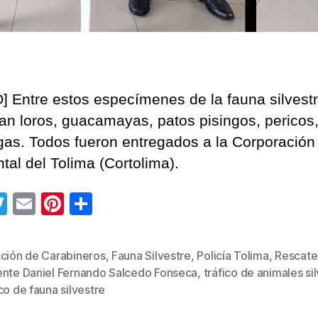
] Entre estos especímenes de la fauna silvest
an loros, guacamayas, patos pisingos, pericos,
ugas. Todos fueron entregados a la Corporación
tal del Tolima (Cortolima).
T
E
Pi
C
wi
m
nt
o
tt
ail
er
m
cción de Carabineros
,
Fauna Silvestre
,
Policía Tolima
,
Rescate
er
e
p
ente Daniel Fernando Salcedo Fonseca
,
tráfico de animales si
s
st
ar
co de fauna silvestre
tir