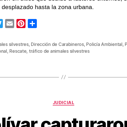
 desplazado hasta la zona urbana.
T
E
Pi
C
wi
m
nt
o
tt
ail
er
m
les silvestres
,
Dirección de Carabineros
,
Policía Ambiental
,
P
s
er
e
p
onal
,
Rescate
,
tráfico de animales silvestres
st
ar
tir
Categorías
JUDICIAL
lívar capturaro