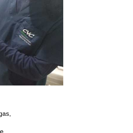
gas,
se