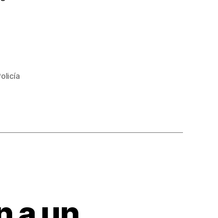
olicía
n a un