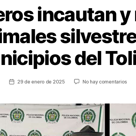
ros incautan y
imales silvestre
icipios del To
en
29 de enero de 2025
No hay comentarios
Fecha
Car
de
inca
la
y
entrada
res
62
ani
silv