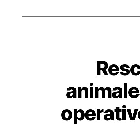
o
k
Resc
animales
operativ