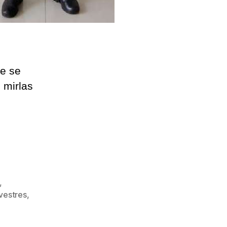
re se
 mirlas
,
lvestres
,