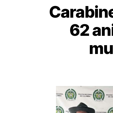
Carabine
62 an
mun