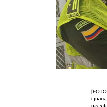
[FOTOS
iguana
rescat