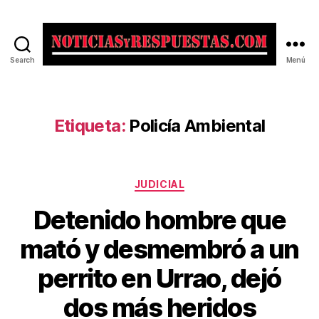
Search
Menú
Noticias
y
Respuestas
Etiqueta:
Policía Ambiental
Categorías
JUDICIAL
Detenido hombre que
mató y desmembró a un
perrito en Urrao, dejó
dos más heridos