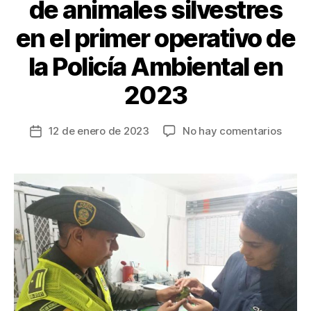
de animales silvestres
en el primer operativo de
la Policía Ambiental en
2023
en
12 de enero de 2023
No hay comentarios
Fecha
Resca
de
30
la
espec
entrada
de
anima
silves
en
el
prime
opera
de