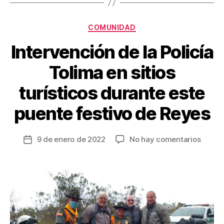
o
tir
o
Categorías
COMUNIDAD
k
Intervención de la Policía
Tolima en sitios
turísticos durante este
puente festivo de Reyes
en
9 de enero de 2022
No hay comentarios
Fecha
Interv
de
de
la
la
entrada
Policía
Tolima
en
sitios