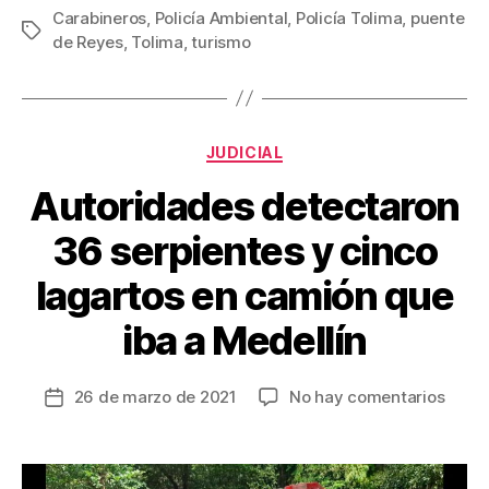
c
tt
ail
er
m
Carabineros
,
Policía Ambiental
,
Policía Tolima
,
puente
Etiquetas
de Reyes
,
Tolima
,
turismo
e
er
e
p
b
st
ar
o
tir
Categorías
o
JUDICIAL
k
Autoridades detectaron
36 serpientes y cinco
lagartos en camión que
iba a Medellín
en
26 de marzo de 2021
No hay comentarios
Fecha
Autor
de
detec
la
36
entrada