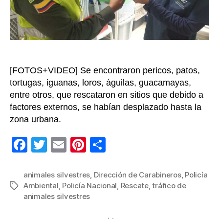
la
Policí
Ambie
en
2023
[FOTOS+VIDEO] Se encontraron pericos, patos,
tortugas, iguanas, loros, águilas, guacamayas,
entre otros, que rescataron en sitios que debido a
factores externos, se habían desplazado hasta la
zona urbana.
F
T
E
Pi
C
a
wi
m
nt
o
c
tt
ail
er
m
animales silvestres
,
Dirección de Carabineros
,
Policía
Ambiental
,
Policía Nacional
,
Rescate
,
tráfico de
Etiquetas
e
er
e
p
animales silvestres
b
st
ar