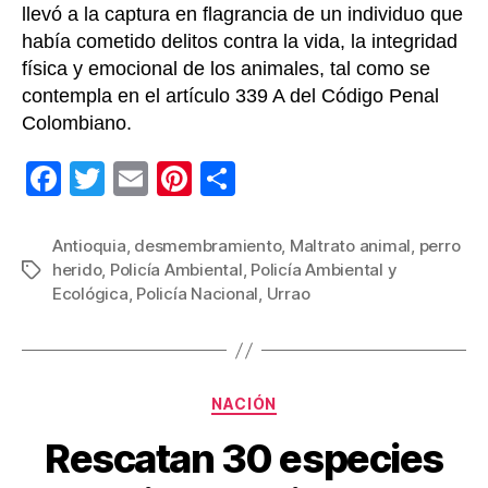
llevó a la captura en flagrancia de un individuo que
había cometido delitos contra la vida, la integridad
física y emocional de los animales, tal como se
contempla en el artículo 339 A del Código Penal
Colombiano.
F
T
E
Pi
C
a
wi
m
nt
o
c
tt
ail
er
m
Antioquia
,
desmembramiento
,
Maltrato animal
,
perro
herido
,
Policía Ambiental
,
Policía Ambiental y
Etiquetas
e
er
e
p
Ecológica
,
Policía Nacional
,
Urrao
b
st
ar
o
tir
o
Categorías
NACIÓN
k
Rescatan 30 especies