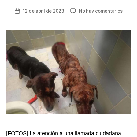
en
12 de abril de 2023
No hay comentarios
Fecha
Deteni
de
hombr
la
que
entrada
mató
y
desme
a
un
perrito
en
Urrao,
dejó
dos
más
herido
[FOTOS] La atención a una llamada ciudadana