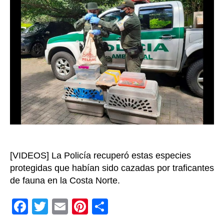
serpi
y
cinco
lagar
en
cami
que
iba
a
Medel
[VIDEOS] La Policía recuperó estas especies
protegidas que habían sido cazadas por traficantes
de fauna en la Costa Norte.
F
T
E
Pi
C
a
wi
m
nt
o