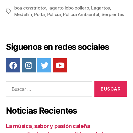
c
tt
ail
er
m
boa constrictor
,
lagarto lobo pollero
,
Lagartos
,
Etiquetas
Medellín
,
Polfa
,
Policía
,
Policía Ambiental
,
Serpientes
e
er
e
p
b
st
ar
o
tir
o
Síguenos en redes sociales
k
Buscar:
Noticias Recientes
La música, sabor y pasión caleña