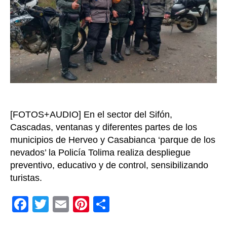
turísti
duran
este
puent
festiv
de
Reyes
[FOTOS+AUDIO] En el sector del Sifón,
Cascadas, ventanas y diferentes partes de los
municipios de Herveo y Casabianca ‘parque de los
nevados’ la Policía Tolima realiza despliegue
preventivo, educativo y de control, sensibilizando
turistas.
F
T
E
Pi
C
a
wi
m
nt
o