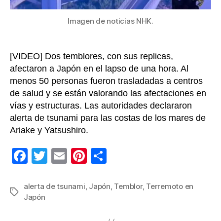
Imagen de noticias NHK.
[VIDEO] Dos temblores, con sus replicas,
afectaron a Japón en el lapso de una hora. Al
menos 50 personas fueron trasladadas a centros
de salud y se están valorando las afectaciones en
vías y estructuras. Las autoridades declararon
alerta de tsunami para las costas de los mares de
Ariake y Yatsushiro.
F
T
E
Pi
C
a
wi
m
nt
o
c
tt
ail
er
m
alerta de tsunami
,
Japón
,
Temblor
,
Terremoto en
Etiquetas
Japón
e
er
e
p
b
st
ar