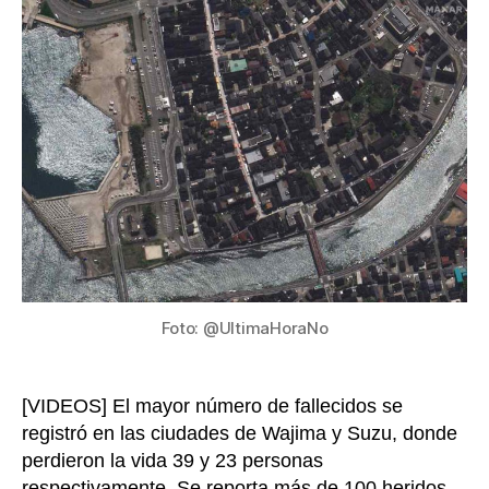
73
entrada
el
númer
de
muert
por
terre
en
la
costa
oeste
de
Japón
Foto: @UltimaHoraNo
[VIDEOS] El mayor número de fallecidos se
registró en las ciudades de Wajima y Suzu, donde
perdieron la vida 39 y 23 personas
respectivamente. Se reporta más de 100 heridos