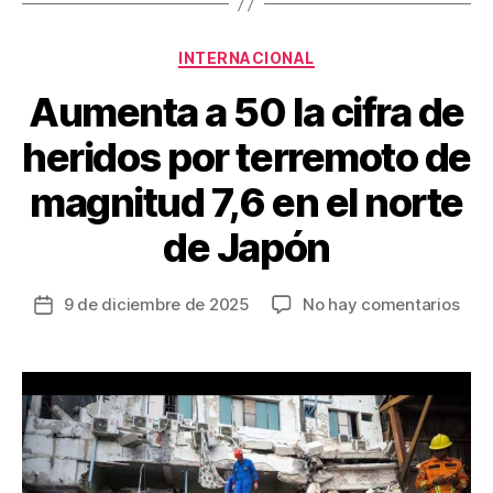
o
tir
Categorías
o
INTERNACIONAL
k
Aumenta a 50 la cifra de
heridos por terremoto de
magnitud 7,6 en el norte
de Japón
en
9 de diciembre de 2025
No hay comentarios
Fecha
Aum
de
a
la
50
entrada
la
cifr
de
heri