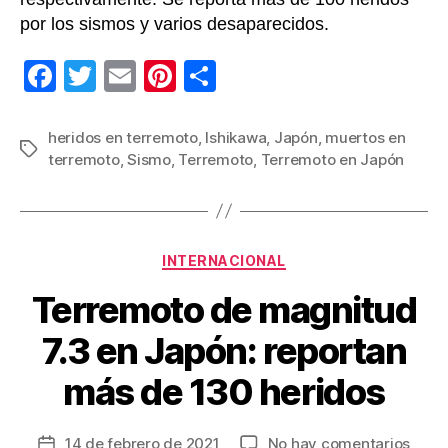
por los sismos y varios desaparecidos.
F
T
E
Pi
C
a
wi
m
nt
o
c
tt
ail
er
m
heridos en terremoto
,
Ishikawa
,
Japón
,
muertos en
Etiquetas
terremoto
,
Sismo
,
Terremoto
,
Terremoto en Japón
e
er
e
p
b
st
ar
o
tir
Categorías
o
INTERNACIONAL
k
Terremoto de magnitud
7.3 en Japón: reportan
más de 130 heridos
en
14 de febrero de 2021
No hay comentarios
Fecha