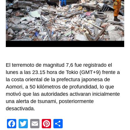
por
ter
de
mag
7,6
en
el
nort
de
Jap
El terremoto de magnitud 7,6 fue registrado el
lunes a las 23.15 hora de Tokio (GMT+9) frente a
la costa oriental de la prefectura japonesa de
Aomori, a 50 kilómetros de profundidad, lo que
motivó que las autoridades activaran inicialmente
una alerta de tsunami, posteriormente
desactivada.
F
T
E
Pi
C