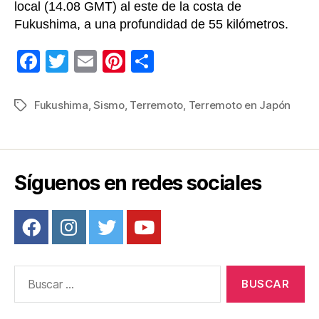
local (14.08 GMT) al este de la costa de
Fukushima, a una profundidad de 55 kilómetros.
F
T
E
Pi
C
a
wi
m
nt
o
c
tt
ail
er
m
Fukushima
,
Sismo
,
Terremoto
,
Terremoto en Japón
Etiquetas
e
er
e
p
b
st
ar
o
tir
Síguenos en redes sociales
o
k
Buscar: