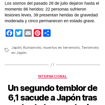
Los sismos del pasado 28 de julio dejaron hasta el
momento 86 heridos: 22 personas sufrieron
lesiones leves, 39 presentan heridas de gravedad
moderada y cinco permanecen en estado grave.
F
T
E
Pi
C
a
wi
m
nt
o
c
tt
ail
er
m
Japón
,
Kumamoto
,
muertos en terremoto
,
Terremoto
Etiquetas
en Japón
e
er
e
p
b
st
ar
o
tir
Categorías
o
INTERNACIONAL
k
Un segundo temblor de
6,1 sacude a Japón tras