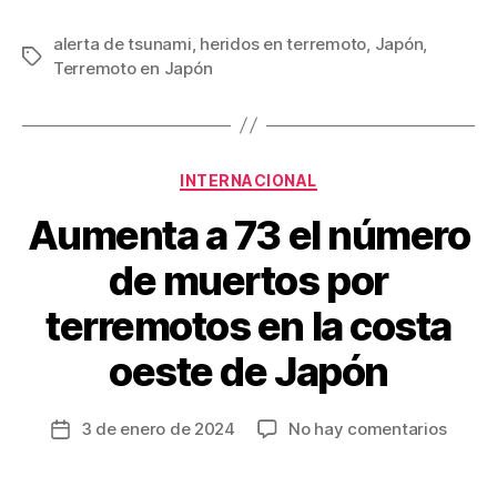
a
wi
m
nt
o
c
tt
ail
er
m
alerta de tsunami
,
heridos en terremoto
,
Japón
,
Etiquetas
Terremoto en Japón
e
er
e
p
b
st
ar
o
tir
Categorías
o
INTERNACIONAL
k
Aumenta a 73 el número
de muertos por
terremotos en la costa
oeste de Japón
en
3 de enero de 2024
No hay comentarios
Fecha
Aumen
de
a
la