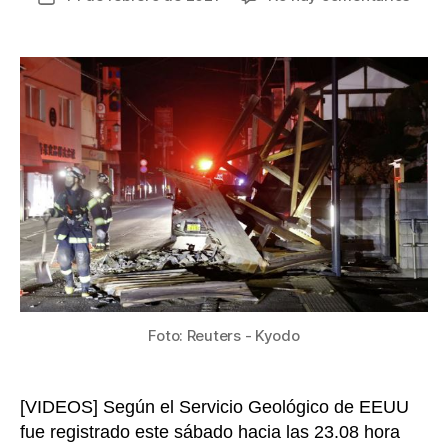
Terr
de
de
la
magn
entrada
7.3
en
Japó
repor
más
de
130
herid
Foto: Reuters - Kyodo
[VIDEOS] Según el Servicio Geológico de EEUU
fue registrado este sábado hacia las 23.08 hora