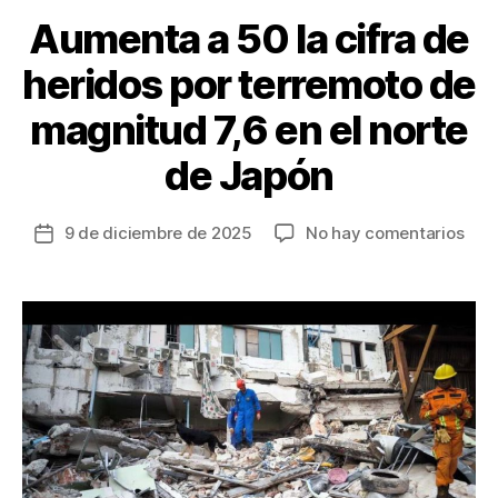
k
Aumenta a 50 la cifra de
heridos por terremoto de
magnitud 7,6 en el norte
de Japón
en
9 de diciembre de 2025
No hay comentarios
Fecha
Aum
de
a
la
50
entrada
la
cifr
de
heri
por
ter
de