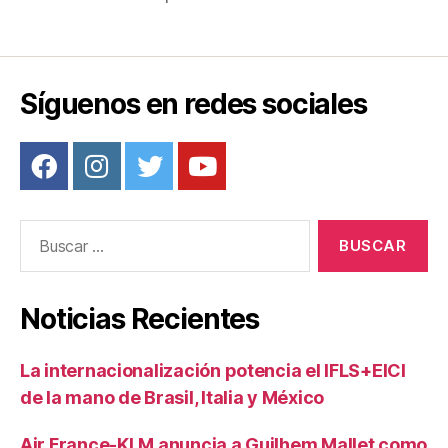
e
er
e
p
b
st
ar
o
tir
o
Síguenos en redes sociales
k
Buscar:
Noticias Recientes
La internacionalización potencia el IFLS+EICI
de la mano de Brasil, Italia y México
Air France-KLM anuncia a Guilhem Mallet como