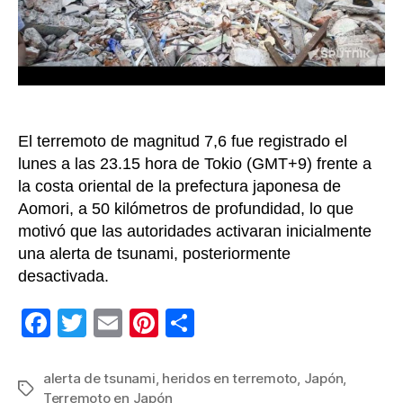
mag
7,6
en
el
nort
de
Jap
El terremoto de magnitud 7,6 fue registrado el
lunes a las 23.15 hora de Tokio (GMT+9) frente a
la costa oriental de la prefectura japonesa de
Aomori, a 50 kilómetros de profundidad, lo que
motivó que las autoridades activaran inicialmente
una alerta de tsunami, posteriormente
desactivada.
F
T
E
Pi
C
a
wi
m
nt
o
c
tt
ail
er
m
alerta de tsunami
,
heridos en terremoto
,
Japón
,
Etiquetas
Terremoto en Japón