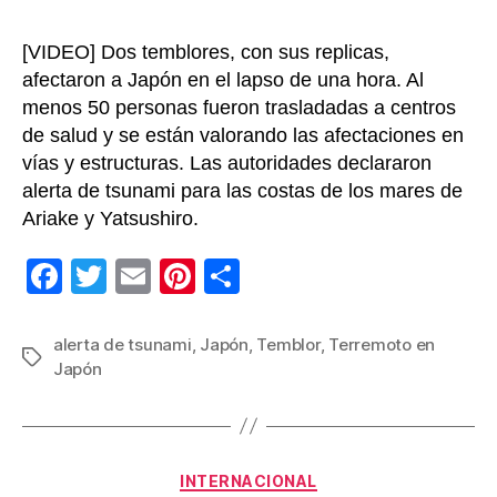
[VIDEO] Dos temblores, con sus replicas,
afectaron a Japón en el lapso de una hora. Al
menos 50 personas fueron trasladadas a centros
de salud y se están valorando las afectaciones en
vías y estructuras. Las autoridades declararon
alerta de tsunami para las costas de los mares de
Ariake y Yatsushiro.
F
T
E
Pi
C
a
wi
m
nt
o
c
tt
ail
er
m
alerta de tsunami
,
Japón
,
Temblor
,
Terremoto en
Etiquetas
Japón
e
er
e
p
b
st
ar
o
tir
Categorías
o
INTERNACIONAL