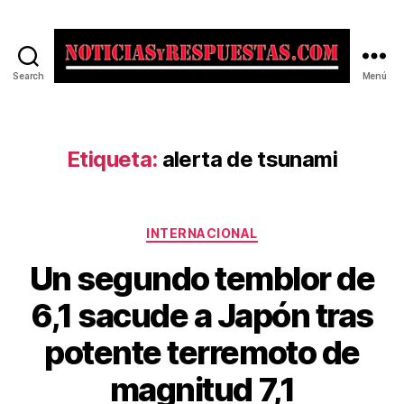
Search
Menú
Noticias
y
Respuestas
Etiqueta:
alerta de tsunami
Categorías
INTERNACIONAL
Un segundo temblor de
6,1 sacude a Japón tras
potente terremoto de
magnitud 7,1