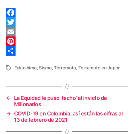
F
a
T
c
w
E
e
i
m
P
b
t
a
i
C
Fukushima
,
Sismo
,
Terremoto
,
Terremoto en Japón
Etiquetas
o
t
i
n
o
o
e
l
t
m
k
r
e
p
←
La Equidad le puso ‘techo’ al invicto de
r
a
Millonarios
e
r
→
COVID-19 en Colombia: así están las cifras al
s
t
13 de febrero de 2021
t
i