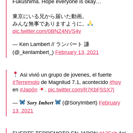
Fukushima. Hope everyone is okay…
東京にいる兄から届いた動画。
みんな無事でありますように。
pic.twitter.com/0BNZ4NVS4v
— Ken Lambert // ランバート 謙
(@_kenlambert_)
February 13, 2021
Asi vivió un grupo de jovenes, el fuerte
#Terremoto
de Magnitud 7.1, acontecido
#hoy
en
#Japón
.
pic.twitter.com/R7KbF5SX7j
—
𝑺𝒐𝒓𝒚 𝑰𝒎𝒃𝒆𝒓𝒕
(@SoryImbert)
February
13, 2021