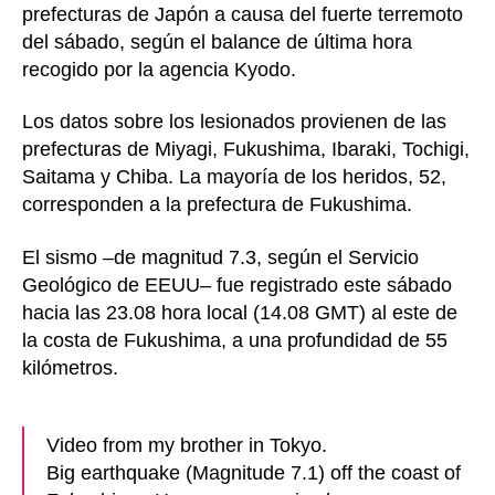
prefecturas de Japón a causa del fuerte terremoto
t
i
más
del sábado, según el balance de última hora
de
r
130
recogido por la agencia Kyodo.
heridos
Los datos sobre los lesionados provienen de las
prefecturas de Miyagi, Fukushima, Ibaraki, Tochigi,
Saitama y Chiba. La mayoría de los heridos, 52,
corresponden a la prefectura de Fukushima.
El sismo –de magnitud 7.3, según el Servicio
Geológico de EEUU– fue registrado este sábado
hacia las 23.08 hora local (14.08 GMT) al este de
la costa de Fukushima, a una profundidad de 55
kilómetros.
Video from my brother in Tokyo.
Big earthquake (Magnitude 7.1) off the coast of